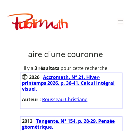
Aller
au
Publimath
contenu
aire d'une couronne
Il y a
3 résultats
pour cette recherche
2026
Accromath. N° 21. Hiver-
printemps 2026. p. 36-41. Calcul intégral
visuel.
Auteur :
Rousseau Christiane
2013
Tangente. N° 154. p. 28-29. Pensée
géométrique.