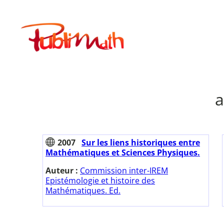
Aller
au
Publimath
contenu
a
2007
Sur les liens historiques entre
Mathématiques et Sciences Physiques.
Auteur :
Commission inter-IREM
Epistémologie et histoire des
Mathématiques. Ed.