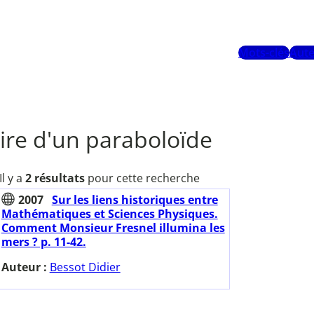
Mots-clés
Aute
ire d'un paraboloïde
Il y a
2 résultats
pour cette recherche
2007
Sur les liens historiques entre
Mathématiques et Sciences Physiques.
Comment Monsieur Fresnel illumina les
mers ? p. 11-42.
Auteur :
Bessot Didier