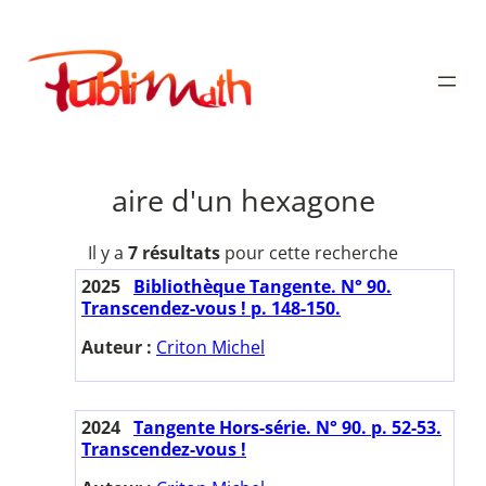
Aller
au
Publimath
contenu
aire d'un hexagone
Il y a
7 résultats
pour cette recherche
2025
Bibliothèque Tangente. N° 90.
Transcendez-vous ! p. 148-150.
Auteur :
Criton Michel
2024
Tangente Hors-série. N° 90. p. 52-53.
Transcendez-vous !