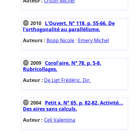
Auteur :
Criton Michel
2010
L'Ouvert. N° 118. p. 55-66. De
l'orthogonalité au parallélisme.
Auteurs :
Bopp Nicole
;
Emery Michel
2009
Corol'aire. N° 78. p. 5-8.
Rubricollages.
Auteur :
De Ligt Frédéric. Dir.
2004
Petit x. N° 65. p. 82-82. Activité...
Des aires sans calculs.
Auteur :
Celi Valentina