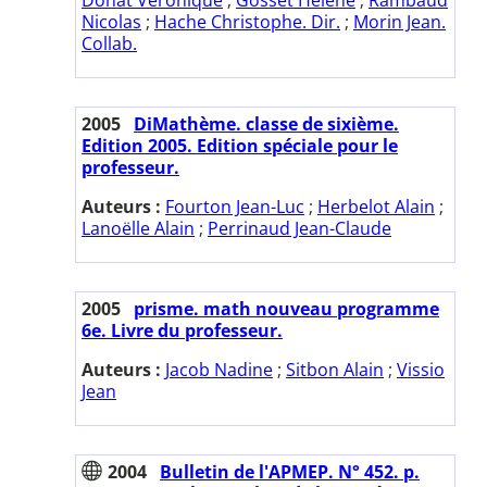
Nicolas
;
Hache Christophe. Dir.
;
Morin Jean.
Collab.
2005
DiMathème. classe de sixième.
Edition 2005. Edition spéciale pour le
professeur.
Auteurs :
Fourton Jean-Luc
;
Herbelot Alain
;
Lanoëlle Alain
;
Perrinaud Jean-Claude
2005
prisme. math nouveau programme
6e. Livre du professeur.
Auteurs :
Jacob Nadine
;
Sitbon Alain
;
Vissio
Jean
2004
Bulletin de l'APMEP. N° 452. p.