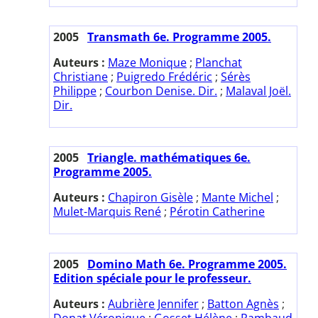
2005
Transmath 6e. Programme 2005.
Auteurs :
Maze Monique
;
Planchat
Christiane
;
Puigredo Frédéric
;
Sérès
Philippe
;
Courbon Denise. Dir.
;
Malaval Joël.
Dir.
2005
Triangle. mathématiques 6e.
Programme 2005.
Auteurs :
Chapiron Gisèle
;
Mante Michel
;
Mulet-Marquis René
;
Pérotin Catherine
2005
Domino Math 6e. Programme 2005.
Edition spéciale pour le professeur.
Auteurs :
Aubrière Jennifer
;
Batton Agnès
;
Donat Véronique
;
Gosset Hélène
;
Rambaud