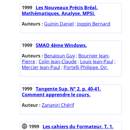
1999
Les Nouveaux Précis Bréal.
Mathématiques. Analyse. MPSI.
Auteurs :
Guinin Daniel
;
Joppin Bernard
1999
SMAO 4ème Windows.
Auteurs :
Benaïoun Guy
;
Bournier Jean-
Pierre
;
Colin Jean-Claude
;
Louis Jean-Paul
;
Mercier Jean-Paul
;
Portelli Philippe. Dir.
1999
Tangente Sup. N° 2. p. 40-41.
Comment apprendre le cours.
Auteur :
Zananiri Chérif
1999
Les cahiers du Formateur. T. 1.