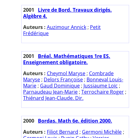
2001
Livre de Bord. Travaux dirigés.
Algèbre 4.
Auteurs :
Auzimour Annick
;
Petit
Frédérique
2001
Bréal. Mathématiques 1re ES.
Enseignement obligatoire.
Auteurs :
Cheymol Maryse
;
Combrade
Maryse
;
Delors Françoise
;
Bonneval Louis-
Marie
;
Gaud Dominique
;
Jussiaume Loïc
;
Parnaudeau Jean-Marie
;
Terrochaire Roger
;
Thiénard Jean-Claude. Dir.
2000
Bordas. Math 6e. édition 2000.
Auteurs :
Filiot Bernard
;
Germoni Michèle
;
Germoni Louis
;
Pupin Cathy
;
Verrier