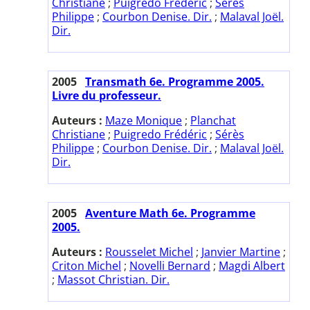
Christiane
;
Puigredo Frédéric
;
Sérès
Philippe
;
Courbon Denise. Dir.
;
Malaval Joël.
Dir.
2005
Transmath 6e. Programme 2005.
Livre du professeur.
Auteurs :
Maze Monique
;
Planchat
Christiane
;
Puigredo Frédéric
;
Sérès
Philippe
;
Courbon Denise. Dir.
;
Malaval Joël.
Dir.
2005
Aventure Math 6e. Programme
2005.
Auteurs :
Rousselet Michel
;
Janvier Martine
;
Criton Michel
;
Novelli Bernard
;
Magdi Albert
;
Massot Christian. Dir.