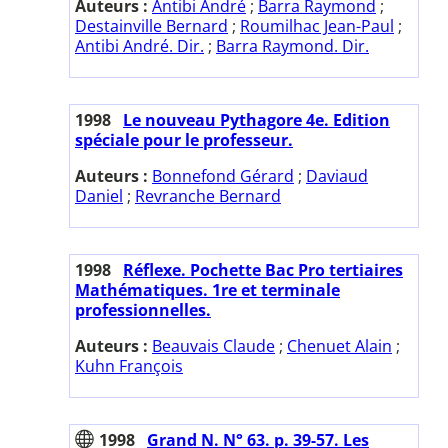
Auteurs :
Antibi André
;
Barra Raymond
;
Destainville Bernard
;
Roumilhac Jean-Paul
;
Antibi André. Dir.
;
Barra Raymond. Dir.
1998
Le nouveau Pythagore 4e. Edition
spéciale pour le professeur.
Auteurs :
Bonnefond Gérard
;
Daviaud
Daniel
;
Revranche Bernard
1998
Réflexe. Pochette Bac Pro tertiaires
Mathématiques. 1re et terminale
professionnelles.
Auteurs :
Beauvais Claude
;
Chenuet Alain
;
Kuhn François
1998
Grand N. N° 63. p. 39-57. Les