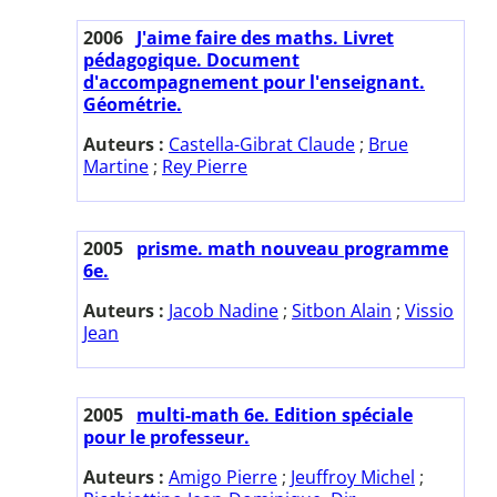
2006
J'aime faire des maths. Livret
pédagogique. Document
d'accompagnement pour l'enseignant.
Géométrie.
Auteurs :
Castella-Gibrat Claude
;
Brue
Martine
;
Rey Pierre
2005
prisme. math nouveau programme
6e.
Auteurs :
Jacob Nadine
;
Sitbon Alain
;
Vissio
Jean
2005
multi-math 6e. Edition spéciale
pour le professeur.
Auteurs :
Amigo Pierre
;
Jeuffroy Michel
;