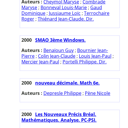
Auteurs :
Cheymol Maryse
;
Combrade
Maryse
;
Bonneval Louis-Marie
;
Gaud
Dominique
;
Jussiaume Loïc
;
Terrochaire
Roger
;
Thiénard Jean-Claude. Dir.
2000
SMAO 3ème Windows.
Auteurs :
Benaïoun Guy
;
Bournier Jean-
Pierre
;
Colin Jean-Claude
;
Louis Jean-Paul
;
Mercier Jean-Paul
;
Portelli Philippe. Dir.
2000
nouveau décimale. Math 6e.
Auteurs :
Depresle Philippe
;
Pène Nicole
2000
Les Nouveaux Précis Bréal.
Mathématiques. Analyse. PC-PSI.