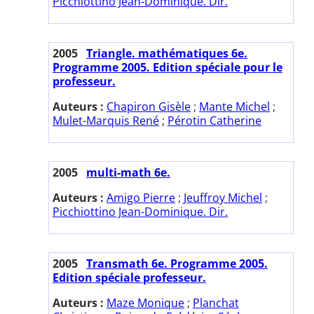
Picchiottino Jean-Dominique. Dir.
2005
Triangle. mathématiques 6e.
Programme 2005. Edition spéciale pour le
professeur.
Auteurs :
Chapiron Gisèle
;
Mante Michel
;
Mulet-Marquis René
;
Pérotin Catherine
2005
multi-math 6e.
Auteurs :
Amigo Pierre
;
Jeuffroy Michel
;
Picchiottino Jean-Dominique. Dir.
2005
Transmath 6e. Programme 2005.
Edition spéciale professeur.
Auteurs :
Maze Monique
;
Planchat