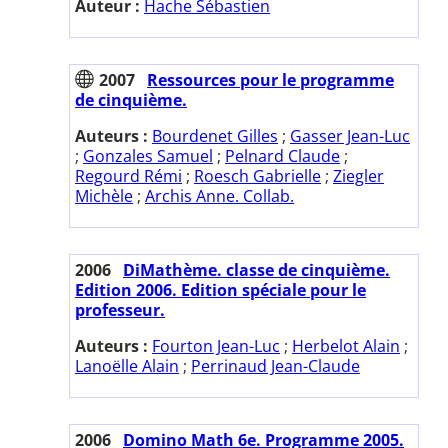
Auteur :
Hache Sébastien
2007
Ressources pour le programme
de cinquième.
Auteurs :
Bourdenet Gilles
;
Gasser Jean-Luc
;
Gonzales Samuel
;
Pelnard Claude
;
Regourd Rémi
;
Roesch Gabrielle
;
Ziegler
Michèle
;
Archis Anne. Collab.
2006
DiMathème. classe de cinquième.
Edition 2006. Edition spéciale pour le
professeur.
Auteurs :
Fourton Jean-Luc
;
Herbelot Alain
;
Lanoëlle Alain
;
Perrinaud Jean-Claude
2006
Domino Math 6e. Programme 2005.