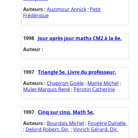
Auteurs :
Auzimour Annick
;
Petit
Frédérique
1998
Jour après jour maths CM2 à la 6e.
Auteur :
1997
Triangle 5e. Livre du professeur.
Auteurs :
Chapiron Gisèle
;
Mante Michel
;
Mulet-Marquis René
;
Pérotin Catherine
1997
Cinq sur cinq. Math 5e.
Auteurs :
Bourdais Michel
;
Fougère Danièle.
;
Delord Robert. Dir.
;
Vinrich Gérard. Dir.