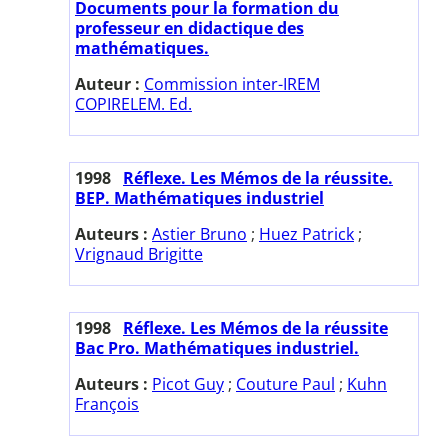
Documents pour la formation du
professeur en didactique des
mathématiques.
Auteur :
Commission inter-IREM
COPIRELEM. Ed.
1998
Réflexe. Les Mémos de la réussite.
BEP. Mathématiques industriel
Auteurs :
Astier Bruno
;
Huez Patrick
;
Vrignaud Brigitte
1998
Réflexe. Les Mémos de la réussite
Bac Pro. Mathématiques industriel.
Auteurs :
Picot Guy
;
Couture Paul
;
Kuhn
François