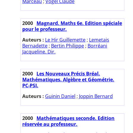
Marceau
;
Vogel Claude
2000
Magnard. Maths 6e. Edition spéciale
pour le professeur.
Auteurs :
Le Hir Guillemette
;
Lemetais
Bernadette
;
Bertin Philippe
;
Borréani
Jacqueline. Dir.
2000
Les Nouveaux Précis Bréal.
Mathématiques. Algèbre et Géométrie.
PC-PSI.
Auteurs :
Guinin Daniel
;
Joppin Bernard
2000
Mathématiques seconde. Edition
réservée au professeur.