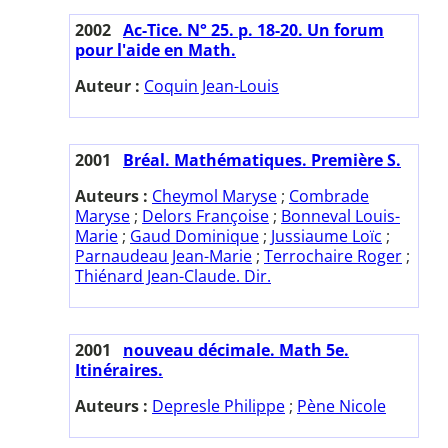
2002
Ac-Tice. N° 25. p. 18-20. Un forum
pour l'aide en Math.
Auteur :
Coquin Jean-Louis
2001
Bréal. Mathématiques. Première S.
Auteurs :
Cheymol Maryse
;
Combrade
Maryse
;
Delors Françoise
;
Bonneval Louis-
Marie
;
Gaud Dominique
;
Jussiaume Loïc
;
Parnaudeau Jean-Marie
;
Terrochaire Roger
;
Thiénard Jean-Claude. Dir.
2001
nouveau décimale. Math 5e.
Itinéraires.
Auteurs :
Depresle Philippe
;
Pène Nicole