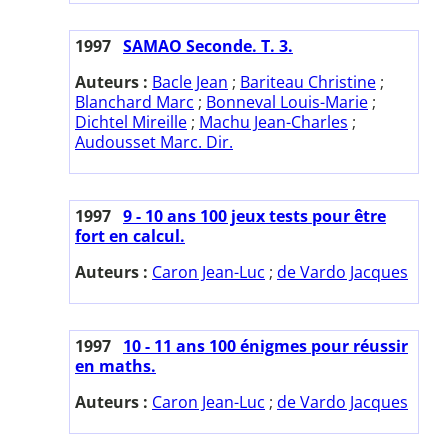
1997
SAMAO Seconde. T. 3.
Auteurs :
Bacle Jean
;
Bariteau Christine
;
Blanchard Marc
;
Bonneval Louis-Marie
;
Dichtel Mireille
;
Machu Jean-Charles
;
Audousset Marc. Dir.
1997
9 - 10 ans 100 jeux tests pour être
fort en calcul.
Auteurs :
Caron Jean-Luc
;
de Vardo Jacques
1997
10 - 11 ans 100 énigmes pour réussir
en maths.
Auteurs :
Caron Jean-Luc
;
de Vardo Jacques