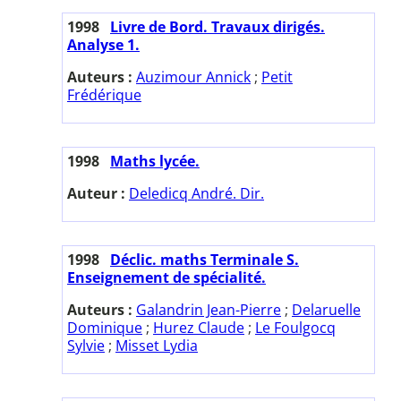
1998
Livre de Bord. Travaux dirigés.
Analyse 1.
Auteurs :
Auzimour Annick
;
Petit
Frédérique
1998
Maths lycée.
Auteur :
Deledicq André. Dir.
1998
Déclic. maths Terminale S.
Enseignement de spécialité.
Auteurs :
Galandrin Jean-Pierre
;
Delaruelle
Dominique
;
Hurez Claude
;
Le Foulgocq
Sylvie
;
Misset Lydia