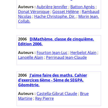
Auteurs :
Aubrière Jennifer
;
Batton Agnès
;
Donat Véronique
;
Gosset Hélène
;
Rambaud
Nicolas
;
Hache Christophe. Dir.
;
Morin Jean.
Collab.
2006
DiMathème. classe de cinquième.
Edition 2006.
Auteurs :
Fourton Jean-Luc
;
Herbelot Alain
;
Lanoëlle Alain
;
Perrinaud Jean-Claude
2006
J'aime faire des maths. Cahier
d'exercices 6ème - 5ème de SEGPA.
Géométrie.
Auteurs :
Castella-Gibrat Claude
;
Brue
Martine
;
Rey Pierre