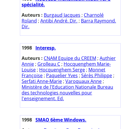
spécialité.
Auteurs :
Burgaud Jacques
;
Charnolé
Roland
;
Antibi André. Dir.
;
Barra Raymond.
Dir.
1998
Interesp.
Auteurs :
CNAM Equipe du CREEM
;
Authier
Annie
;
Grolleau C
;
Hocquenghem Marie-
Louise
;
Hocquenghem Serge
;
Monnet
Françoise
;
Paquelier Yves
;
Sérès Philippe
;
Serfati Anne-Marie
;
Varoquaux Anne
;
Ministère de l'Education Nationale Bureau
des technologies nouvelles pour
l'enseignement. Ed.
1998
SMAO 6ème Windows.