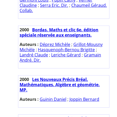
Claudine
;
Serra Eric. Dir.
;
Chaumeil Géraud.
Collab.
2000
Bordas. Maths et clic 6e. édition
spéciale réservée aux enseignants.
Auteurs :
Déprez Michèle
;
Grillot-Mousny
Michèle
;
Hasquenoph-Bernou Brigitte
;
Landré Claude
;
Leriche Gérard
;
Gramain
André. Dir.
2000
Les Nouveaux Précis Bréal.
Mathématiques. Algèbre et géométrie.
MP.
Auteurs :
Guinin Daniel
;
Joppin Bernard