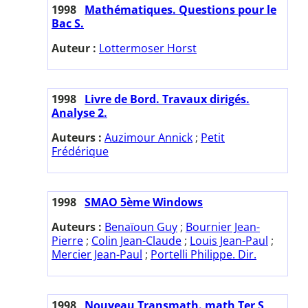
1998
Mathématiques. Questions pour le
Bac S.
Auteur :
Lottermoser Horst
1998
Livre de Bord. Travaux dirigés.
Analyse 2.
Auteurs :
Auzimour Annick
;
Petit
Frédérique
1998
SMAO 5ème Windows
Auteurs :
Benaïoun Guy
;
Bournier Jean-
Pierre
;
Colin Jean-Claude
;
Louis Jean-Paul
;
Mercier Jean-Paul
;
Portelli Philippe. Dir.
1998
Nouveau Transmath. math Ter S