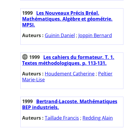
1999
Les Nouveaux Précis Bréal.
Mathématiques. Algèbre et géométrie.
MPSI.
Auteurs :
Guinin Daniel
;
Joppin Bernard
1999
Les cahiers du formateur. T. 1.
Textes méthodologiques. p. 113-131.
Auteurs :
Houdement Catherine
;
Peltier
Marie-Lise
1999
Bertrand-Lacoste. Mathématiques
BEP industriels.
Auteurs :
Taillade Francis
;
Redding Alain