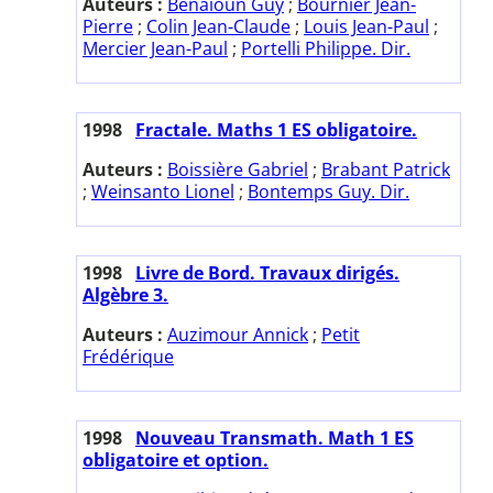
Auteurs :
Benaïoun Guy
;
Bournier Jean-
Pierre
;
Colin Jean-Claude
;
Louis Jean-Paul
;
Mercier Jean-Paul
;
Portelli Philippe. Dir.
1998
Fractale. Maths 1 ES obligatoire.
Auteurs :
Boissière Gabriel
;
Brabant Patrick
;
Weinsanto Lionel
;
Bontemps Guy. Dir.
1998
Livre de Bord. Travaux dirigés.
Algèbre 3.
Auteurs :
Auzimour Annick
;
Petit
Frédérique
1998
Nouveau Transmath. Math 1 ES
obligatoire et option.