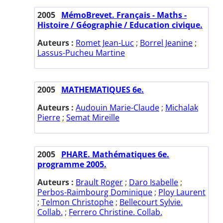
2005
MémoBrevet. Français - Maths -
Histoire / Géographie / Education civique.
Auteurs :
Romet Jean-Luc
;
Borrel Jeanine
;
Lassus-Pucheu Martine
2005
MATHEMATIQUES 6e.
Auteurs :
Audouin Marie-Claude
;
Michalak
Pierre
;
Semat Mireille
2005
PHARE. Mathématiques 6e.
programme 2005.
Auteurs :
Brault Roger
;
Daro Isabelle
;
Perbos-Raimbourg Dominique
;
Ploy Laurent
;
Telmon Christophe
;
Bellecourt Sylvie.
Collab.
;
Ferrero Christine. Collab.