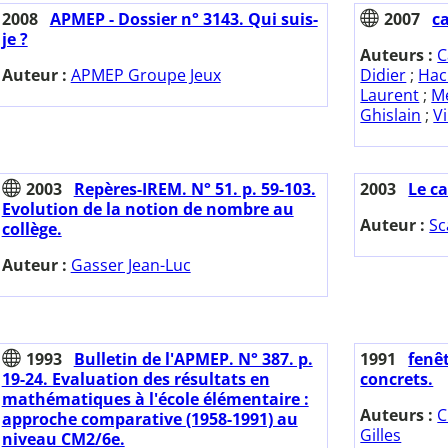
2008
APMEP - Dossier n° 3143. Qui suis-
2007
c
je ?
Auteurs :
C
Auteur :
APMEP Groupe Jeux
Didier
;
Hac
Laurent
;
M
Ghislain
;
V
2003
Repères-IREM. N° 51. p. 59-103.
2003
Le ca
Evolution de la notion de nombre au
Auteur :
Sc
collège.
Auteur :
Gasser Jean-Luc
1993
Bulletin de l'APMEP. N° 387. p.
1991
fenê
19-24. Evaluation des résultats en
concrets.
mathématiques à l'école élémentaire :
Auteurs :
C
approche comparative (1958-1991) au
Gilles
niveau CM2/6e.