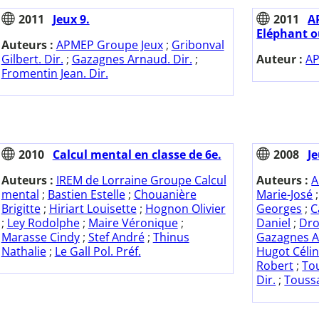
2011
Jeux 9.
2011
A
Eléphant o
Auteurs :
APMEP Groupe Jeux
;
Gribonval
Gilbert. Dir.
;
Gazagnes Arnaud. Dir.
;
Auteur :
AP
Fromentin Jean. Dir.
2010
Calcul mental en classe de 6e.
2008
Je
Auteurs :
IREM de Lorraine Groupe Calcul
Auteurs :
A
mental
;
Bastien Estelle
;
Chouanière
Marie-José
Brigitte
;
Hiriart Louisette
;
Hognon Olivier
Georges
;
C
;
Ley Rodolphe
;
Maire Véronique
;
Daniel
;
Dro
Marasse Cindy
;
Stef André
;
Thinus
Gazagnes 
Nathalie
;
Le Gall Pol. Préf.
Hugot Céli
Robert
;
Tou
Dir.
;
Toussa