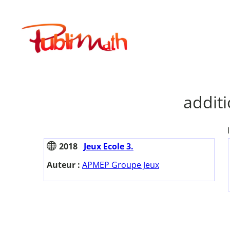
Aller
au
Publimath
contenu
addit
2018
Jeux Ecole 3.
Auteur :
APMEP Groupe Jeux