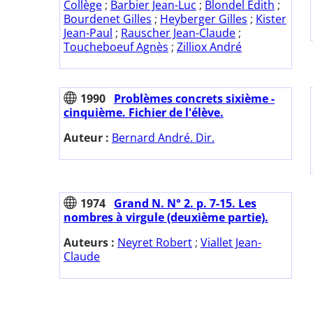
Collège
;
Barbier Jean-Luc
;
Blondel Edith
;
Bourdenet Gilles
;
Heyberger Gilles
;
Kister
Jean-Paul
;
Rauscher Jean-Claude
;
Toucheboeuf Agnès
;
Zilliox André
1990
Problèmes concrets sixième -
cinquième. Fichier de l'élève.
Auteur :
Bernard André. Dir.
1974
Grand N. N° 2. p. 7-15. Les
nombres à virgule (deuxième partie).
Auteurs :
Neyret Robert
;
Viallet Jean-
Claude