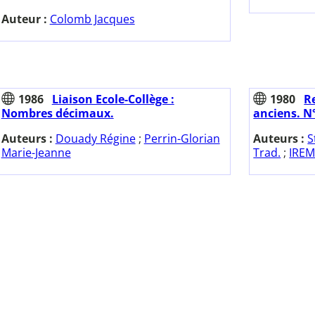
Auteur :
Colomb Jacques
1986
Liaison Ecole-Collège :
1980
R
Nombres décimaux.
anciens. N°
Auteurs :
Douady Régine
;
Perrin-Glorian
Auteurs :
S
Marie-Jeanne
Trad.
;
IREM