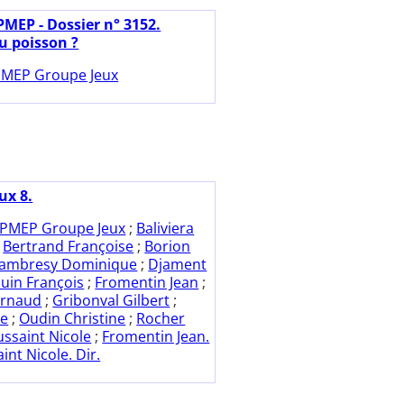
PMEP - Dossier n° 3152.
u poisson ?
MEP Groupe Jeux
ux 8.
PMEP Groupe Jeux
;
Baliviera
;
Bertrand Françoise
;
Borion
ambresy Dominique
;
Djament
uin François
;
Fromentin Jean
;
Arnaud
;
Gribonval Gilbert
;
ne
;
Oudin Christine
;
Rocher
ssaint Nicole
;
Fromentin Jean.
int Nicole. Dir.