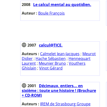
2008
Le calcul mental au quotidien.
Auteur :
Boule François
2007
calcul@TICE.
Auteurs :
Calmelet Jean-Jacques
;
Meurot
Didier
;
Hache Sébastien
;
Hennequart
Laurent
;
Meunier Bruno
;
Vouthers
Ghislain
;
Vinot Gérard
2001
Décimaux, entiers... en
sixième : toute une histoire ! (Brochure
+ CD-ROM)
Auteurs :
IREM de Strasbourg Groupe