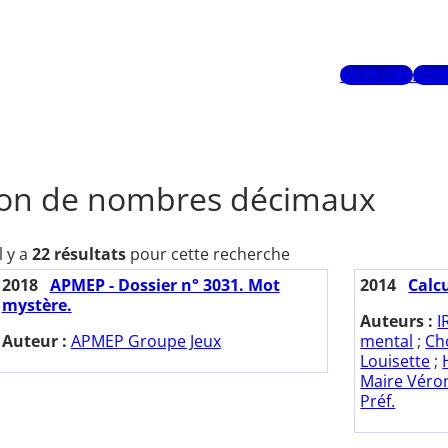
Mots-clés
Aute
ion de nombres décimaux
Il y a
22 résultats
pour cette recherche
2018
APMEP - Dossier n° 3031. Mot
2014
Calcu
mystère.
Auteurs :
I
Auteur :
APMEP Groupe Jeux
mental
;
Ch
Louisette
;
Maire Véro
Préf.