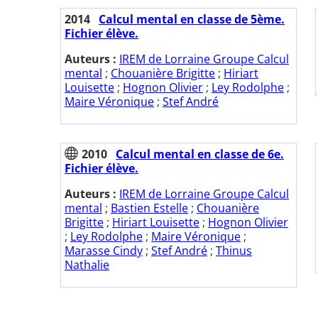
2014
Calcul mental en classe de 5ème.
Fichier élève.
Auteurs :
IREM de Lorraine Groupe Calcul
mental
;
Chouanière Brigitte
;
Hiriart
Louisette
;
Hognon Olivier
;
Ley Rodolphe
;
Maire Véronique
;
Stef André
2010
Calcul mental en classe de 6e.
Fichier élève.
Auteurs :
IREM de Lorraine Groupe Calcul
mental
;
Bastien Estelle
;
Chouanière
Brigitte
;
Hiriart Louisette
;
Hognon Olivier
;
Ley Rodolphe
;
Maire Véronique
;
Marasse Cindy
;
Stef André
;
Thinus
Nathalie