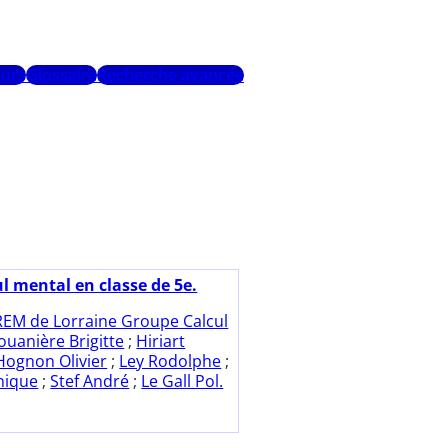
urs
Glossaire
Recherche avancée
l mental en classe de 5e.
REM de Lorraine Groupe Calcul
ouanière Brigitte
;
Hiriart
Hognon Olivier
;
Ley Rodolphe
;
nique
;
Stef André
;
Le Gall Pol.