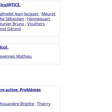
alcul@TICE.
almelet Jean-Jacques
;
Meurot
he Sébastien
;
Hennequart
eunier Bruno
;
Vouthers
inot Gérard
lcul.
avennec Mathieu
tre active. Problèmes
houanière Brigitte
;
Thierry