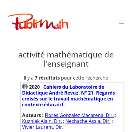
Aller
au
Publimath
contenu
activité mathématique de
l'enseignant
Il y a
7 résultats
pour cette recherche
2020
Cahiers du Laboratoire de
Didactique André Revuz. N° 21. Regards
croisés sur le travail mathématique en
contexte éducatif.
Auteurs :
Flores Gonzalez Macarena. Dir.
;
Kuzniak Alain. Dir.
;
Nechache Assia. Dir.
;
Vivier Laurent. Dir.