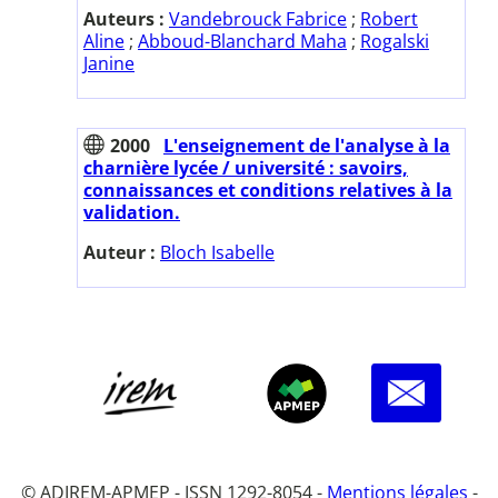
Auteurs :
Vandebrouck Fabrice
;
Robert
Aline
;
Abboud-Blanchard Maha
;
Rogalski
Janine
2000
L'enseignement de l'analyse à la
charnière lycée / université : savoirs,
connaissances et conditions relatives à la
validation.
Auteur :
Bloch Isabelle
© ADIREM-APMEP - ISSN 1292-8054 -
Mentions légales
-