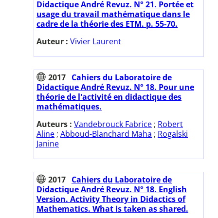
Didactique André Revuz. N° 21. Portée et
usage du travail mathématique dans le
cadre de la théorie des ETM. p. 55-70.
Auteur :
Vivier Laurent
2017
Cahiers du Laboratoire de
Didactique André Revuz. N° 18. Pour une
théorie de l'activité en didactique des
mathématiques.
Auteurs :
Vandebrouck Fabrice
;
Robert
Aline
;
Abboud-Blanchard Maha
;
Rogalski
Janine
2017
Cahiers du Laboratoire de
Didactique André Revuz. N° 18. English
Version. Activity Theory in Didactics of
Mathematics. What is taken as shared.