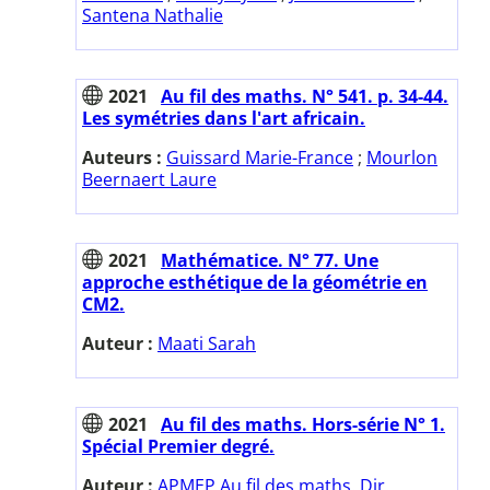
Santena Nathalie
2021
Au fil des maths. N° 541. p. 34-44.
Les symétries dans l'art africain.
Auteurs :
Guissard Marie-France
;
Mourlon
Beernaert Laure
2021
Mathématice. N° 77. Une
approche esthétique de la géométrie en
CM2.
Auteur :
Maati Sarah
2021
Au fil des maths. Hors-série N° 1.
Spécial Premier degré.
Auteur :
APMEP Au fil des maths. Dir.