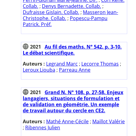
Collab.
;
Denys Bernadette. Collab.
;
Dufraisse Gislain. Collab.
;
Masseron Jean-
Christophe. Collab.
;
Popescu-Pampu
Patrick. Préf.
2021
Au fil des maths. N° 542. p. 3-10.
Le débat scientifique.
Auteurs :
Legrand Marc
;
Lecorre Thomas
;
Leroux Liouba
;
Parreau Anne
2021
Grand N. N° 108. p. 27-58. Enjeux
langagiers, situations de formulation et
de validation en géométrie. Un exemple
de travail autour du cercle en CE2.
Auteurs :
Mathé Anne-Cécile
;
Maillot Valérie
;
Ribennes Julien