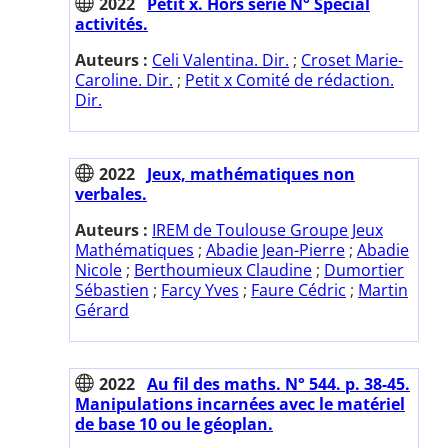
2022
Petit x. Hors série N° Spécial
activités.
Auteurs :
Celi Valentina. Dir.
;
Croset Marie-
Caroline. Dir.
;
Petit x Comité de rédaction.
Dir.
2022
Jeux, mathématiques non
verbales.
Auteurs :
IREM de Toulouse Groupe Jeux
Mathématiques
;
Abadie Jean-Pierre
;
Abadie
Nicole
;
Berthoumieux Claudine
;
Dumortier
Sébastien
;
Farcy Yves
;
Faure Cédric
;
Martin
Gérard
2022
Au fil des maths. N° 544. p. 38-45.
Manipulations incarnées avec le matériel
de base 10 ou le géoplan.