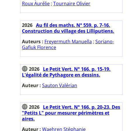
Roux Aurélie
;
Tournaire Olivier
2026
Au fil des maths. N° 559. p. 7-16.
Construction du village des Lilliputiens.
Auteurs :
Freyermuth Manuella
;
Soriano-
Gafiuk Florence
2026
Le Petit Vert. N° 166. p. 15-19.
L'égalité de Pythagore en dessins.
Auteur :
Sauton Valérian
2026
Le Petit Vert. N° 166. p. 20-23. Des
"Petits L" pour mesurer périmètres et
aires.
Auteur :
Waehren Stéphanie