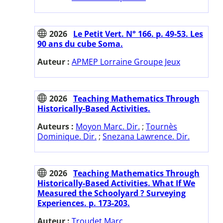
2026
Le Petit Vert. N° 166. p. 49-53. Les
90 ans du cube Soma.
Auteur :
APMEP Lorraine Groupe Jeux
2026
Teaching Mathematics Through
Historically-Based Activities.
Auteurs :
Moyon Marc. Dir.
;
Tournès
Dominique. Dir.
;
Snezana Lawrence. Dir.
2026
Teaching Mathematics Through
Historically-Based Activities. What If We
Measured the Schoolyard ? Surveying
Experiences. p. 173-203.
Auteur :
Troudet Marc