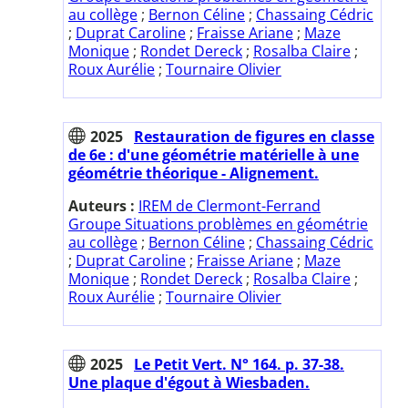
au collège
;
Bernon Céline
;
Chassaing Cédric
;
Duprat Caroline
;
Fraisse Ariane
;
Maze
Monique
;
Rondet Dereck
;
Rosalba Claire
;
Roux Aurélie
;
Tournaire Olivier
2025
Restauration de figures en classe
de 6e : d'une géométrie matérielle à une
géométrie théorique - Alignement.
Auteurs :
IREM de Clermont-Ferrand
Groupe Situations problèmes en géométrie
au collège
;
Bernon Céline
;
Chassaing Cédric
;
Duprat Caroline
;
Fraisse Ariane
;
Maze
Monique
;
Rondet Dereck
;
Rosalba Claire
;
Roux Aurélie
;
Tournaire Olivier
2025
Le Petit Vert. N° 164. p. 37-38.
Une plaque d'égout à Wiesbaden.