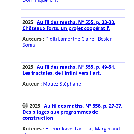
2025
Au fil des maths. N° 555. p. 33-38.
Châteaux forts, un projet coopératif.
Auteurs :
Piolti Lamorthe Claire
;
Besler
Sonia
2025
Au fil des maths. N° 555. p. 49-54.
Les fractales, de l'infini vers l'art.
Auteur :
Mouez Stéphane
2025
Au fil des maths. N° 556. p. 27-37.
Des pliages aux programmes de
construction.
Auteurs :
Bueno-Ravel Laetitia
;
Margerand