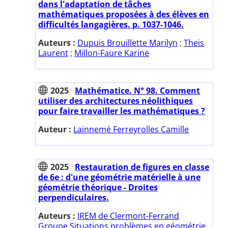
dans l'adaptation de tâches
mathématiques proposées à des élèves en
difficultés langagières. p. 1037-1046.
Auteurs :
Dupuis Brouillette Marilyn
;
Theis
Laurent
;
Millon-Faure Karine
2025
Mathématice. N° 98. Comment
utiliser des architectures néolithiques
pour faire travailler les mathématiques ?
Auteur :
Lainnemé Ferreyrolles Camille
2025
Restauration de figures en classe
de 6e : d'une géométrie matérielle à une
géométrie théorique - Droites
perpendiculaires.
Auteurs :
IREM de Clermont-Ferrand
Groupe Situations problèmes en géométrie