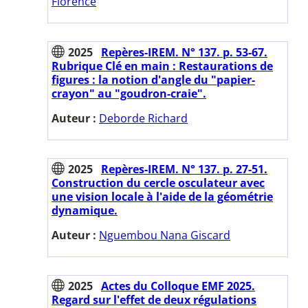
Florence
2025
Repères-IREM. N° 137. p. 53-67.
Rubrique Clé en main : Restaurations de
figures : la notion d'angle du "papier-
crayon" au "goudron-craie".
Auteur :
Deborde Richard
2025
Repères-IREM. N° 137. p. 27-51.
Construction du cercle osculateur avec
une vision locale à l'aide de la géométrie
dynamique.
Auteur :
Nguembou Nana Giscard
2025
Actes du Colloque EMF 2025.
Regard sur l'effet de deux régulations