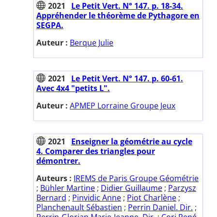
2021
Le Petit Vert. N° 147. p. 18-34.
Appréhender le théorème de Pythagore en
SEGPA.
Auteur :
Berque Julie
2021
Le Petit Vert. N° 147. p. 60-61.
Avec 4x4 "petits L".
Auteur :
APMEP Lorraine Groupe Jeux
2021
Enseigner la géométrie au cycle
4. Comparer des triangles pour
démontrer.
Auteurs :
IREMS de Paris Groupe Géométrie
;
Bühler Martine
;
Didier Guillaume
;
Parzysz
Bernard
;
Pinvidic Anne
;
Piot Charlène
;
Planchenault Sébastien
;
Perrin Daniel. Dir.
;
Perrin-Glorian Marie-Jeanne. Dir.
;
Cori René.