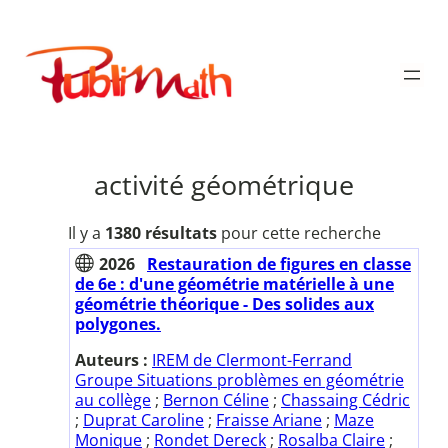
Aller
au
Publimath
contenu
activité géométrique
Il y a
1380 résultats
pour cette recherche
2026
Restauration de figures en classe
de 6e : d'une géométrie matérielle à une
géométrie théorique - Des solides aux
polygones.
Auteurs :
IREM de Clermont-Ferrand
Groupe Situations problèmes en géométrie
au collège
;
Bernon Céline
;
Chassaing Cédric
;
Duprat Caroline
;
Fraisse Ariane
;
Maze
Monique
;
Rondet Dereck
;
Rosalba Claire
;