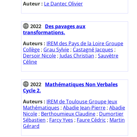
Auteur :
Le Dantec Olivier
2022
Des pavages aux
transformations.
Auteurs :
IREM des Pays de la Loire Groupe
Collège
;
Grau Sylvie
;
Castagné Jacques
;
Dersoir Nicole
;
Judas Christian
;
Sauvètre
Céline
2022
Mathématiques Non Verbales
Cycle 2.
Auteurs :
IREM de Toulouse Groupe Jeux
Mathématiques
;
Abadie Jean-Pierre
;
Abadie
Nicole
;
Berthoumieux Claudine
;
Dumortier
Sébastien
;
Farcy Yves
;
Faure Cédric
;
Martin
Gérard