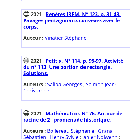
2021
Repères-IREM. N° 123. p. 31-43.
Pavages pentagonaux convexes avec le
corps.
Auteur :
Vinatier Stéphane
2021
Petit x. N° 114. p. 95-97. Activité
du n° 113. Une portion de rectangle.
Solutions.
Auteurs :
Saliba Georges
;
Salmon Jean-
Christophe
2021
Mathématice. N° 76. Autour de
racine de 2 : promenade historique.
Auteurs :
Bollereau Stéphanie
;
Grana
Sébastien
;
Henry Sylvie
;
Jahier Nolwenn
;