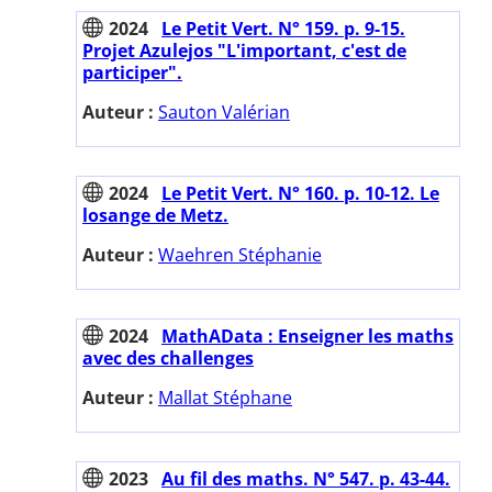
2024
Le Petit Vert. N° 159. p. 9-15.
Projet Azulejos "L'important, c'est de
participer".
Auteur :
Sauton Valérian
2024
Le Petit Vert. N° 160. p. 10-12. Le
losange de Metz.
Auteur :
Waehren Stéphanie
2024
MathAData : Enseigner les maths
avec des challenges
Auteur :
Mallat Stéphane
2023
Au fil des maths. N° 547. p. 43-44.