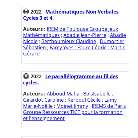
2022
Mathématiques Non Verbales
Cycles 3 et 4.
Auteurs :
IREM de Toulouse Groupe Jeux
Mathématiques
;
Abadie Jean-Pierre
;
Abadie
Nicole
;
Berthoumieux Claudine
;
Dumortier
Sébastien
;
Farcy Yves
;
Faure Cédric
;
Martin
Gérard
2022
Le parallélogramme au fil des
cycles.
Auteurs :
Abboud Maha
;
BoisIsabelle
;
Girardot Caroline
;
Kerboul Cécile
;
Lamy
Marie-Noëlle
;
Moinet Jimmy
;
IREMS de Paris
Groupe Ressources TICE pour la formation
et l'enseignement