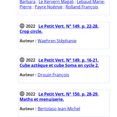
Barbara
;
Le Kervern Magali
;
Lebaud Marie-
Pierre
;
Payre Noémie
;
Rolland François
2022
Le Petit Vert. N° 149. p. 22-28.
Crop circle.
Auteur :
Waehren Stéphanie
2022
Le Petit Vert. N° 149. p. 16-21.
Cube aztèque et cube Soma en cycle 2.
Auteur :
Drouin François
2022
Le Petit Vert. N° 150. p. 28-29.
Maths et menuiserie.
Auteur :
Bertolaso Jean-Michel