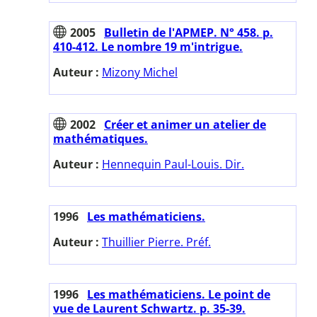
2005
Bulletin de l'APMEP. N° 458. p.
410-412. Le nombre 19 m'intrigue.
Auteur :
Mizony Michel
2002
Créer et animer un atelier de
mathématiques.
Auteur :
Hennequin Paul-Louis. Dir.
1996
Les mathématiciens.
Auteur :
Thuillier Pierre. Préf.
1996
Les mathématiciens. Le point de
vue de Laurent Schwartz. p. 35-39.