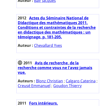
Auteur :
Bair Jacques
2012
Actes du Séminaire National de
Didactique des mathématiques 2011.
Conditions et contraintes de la recherche
en didactique des mathématiques : un
témoignage. p. 181-205.
Auteur :
Chevallard Yves
2011
Avis de recherche, de la
recherche comme vous ne l'avez jamais
vue.
Auteurs :
Blonz Christian
;
Calgaro Caterina
;
Creusé Emmanuel
;
Goudon Thierry
2011
Fors intérieurs.