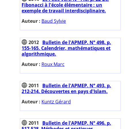
Fibonacci à l'école élémentaire : un
exemple de travail interdisciplinaire.
Auteur :
Baud Sylvie
2012
Bulletin de l'APMEP. N° 498. p.
155-165. Calendrier, mathématiques et
algorithmique.
Auteur :
Roux Marc
2011
Bulletin de l'APMEP. N° 493. p.
212-214. Découvertes en pays d'Islam.
Auteur :
Kuntz Gérard
2011
Bulletin de l'APMEP. N° 496. p.
517-528. Méthodes et pratiques