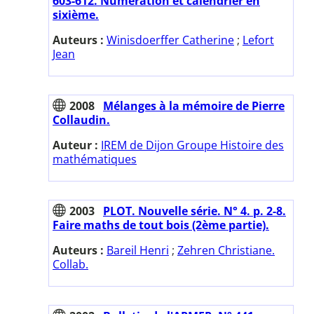
603-612. Numération et calendrier en
sixième.
Auteurs :
Winisdoerffer Catherine
;
Lefort
Jean
2008
Mélanges à la mémoire de Pierre
Collaudin.
Auteur :
IREM de Dijon Groupe Histoire des
mathématiques
2003
PLOT. Nouvelle série. N° 4. p. 2-8.
Faire maths de tout bois (2ème partie).
Auteurs :
Bareil Henri
;
Zehren Christiane.
Collab.