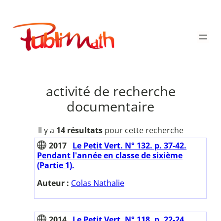
Aller
au
Publimath
contenu
activité de recherche
documentaire
Il y a
14 résultats
pour cette recherche
2017
Le Petit Vert. N° 132. p. 37-42.
Pendant l'année en classe de sixième
(Partie 1).
Auteur :
Colas Nathalie
2014
Le Petit Vert. N° 118. p. 22-24.