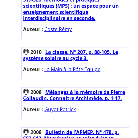
scientifiques (MPS) : un espace pour un
enseignement scientifique
interdisciplinaire en seconde.
Auteur :
Coste Rémy
2010
La classe. N° 207. p. 88-105. Le
système solaire au cycle 3.
Auteur :
La Main à la Pâte Equipe
2008
Mélanges à la mémoire de Pierre
Collaudin. Connaître Archimède. p. 1-17.
Auteur :
Guyot Patrick
2008
Bulletin de l'APMEP. N° 478. p.