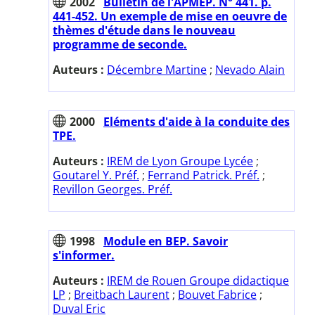
2002
Bulletin de l'APMEP. N° 441. p.
441-452. Un exemple de mise en oeuvre de
thèmes d'étude dans le nouveau
programme de seconde.
Auteurs :
Décembre Martine
;
Nevado Alain
2000
Eléments d'aide à la conduite des
TPE.
Auteurs :
IREM de Lyon Groupe Lycée
;
Goutarel Y. Préf.
;
Ferrand Patrick. Préf.
;
Revillon Georges. Préf.
1998
Module en BEP. Savoir
s'informer.
Auteurs :
IREM de Rouen Groupe didactique
LP
;
Breitbach Laurent
;
Bouvet Fabrice
;
Duval Eric