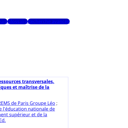
urs
Glossaire
Recherche avancée
essources transversales.
ues et maîtrise de la
REMS de Paris Groupe Léo
;
e l'éducation nationale de
ent supérieur et de la
Ed.