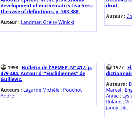
development of mathematics teachers:
droit.
the case of definitions. p. 383-388.
Auteur :
Co
Auteur :
Landman Greisy Winicki
1998
Bulletin de l'APMEP. N° 417. p.
1977
E
479-484. Autour d' "Euclidiennes" de
dictionnair
Guillevic.
Auteurs :
B
Auteurs :
Lagarde Michèle
;
Pouchot
Marcel
;
Eng
André
Annie
;
Lysi
Roland
;
Vi
Janny. Dir.