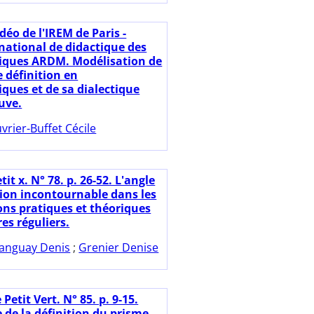
déo de l'IREM de Paris -
national de didactique des
ques ARDM. Modélisation de
de définition en
ues et de sa dialectique
uve.
vrier-Buffet Cécile
tit x. N° 78. p. 26-52. L'angle
tion incontournable dans les
ons pratiques et théoriques
es réguliers.
anguay Denis
;
Grenier Denise
 Petit Vert. N° 85. p. 9-15.
 de la définition du prisme