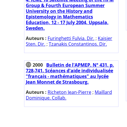
Group & Fourth European Summer
University on the History and
Epistemology in Mathematics
Education, 12 - 17 July 2004, Uppsala,
Sweden.
Auteurs :
Furinghetti Fulvia. Dir.
;
Kaisjer
Sten. Dir.
;
Tzanakis Constantinos. Dir.
2000
Bulletin de l'APMEP. N° 431. p.
728-741. Scéances d'aide individualisée
"français - mathématiques" au lycée
Jean Monnet de Strasbourg.
Auteurs :
Richeton Jean-Pierre
;
Maillard
Dominique. Collab.