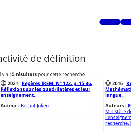
Mots-clés
Aute
activité de définition
Il y a
15 résultats
pour cette recherche
2021
Repères-IREM. N° 122. p. 15-46.
2016
R
Réflexions sur les quadrilatères et leur
Mathématiq
enseignement.
langue.
Auteur :
Bernat Julien
Auteurs :
I
Ministère d
l'enseignem
recherche. 