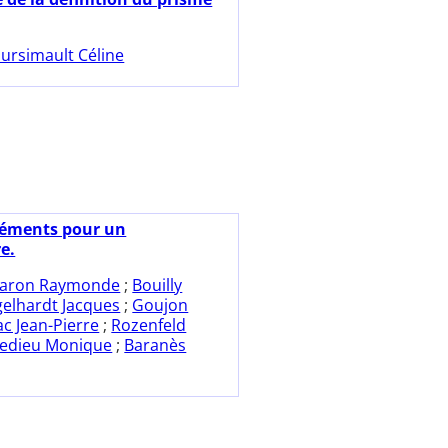
ursimault Céline
léments pour un
e.
aron Raymonde
;
Bouilly
elhardt Jacques
;
Goujon
ac Jean-Pierre
;
Rozenfeld
lledieu Monique
;
Baranès