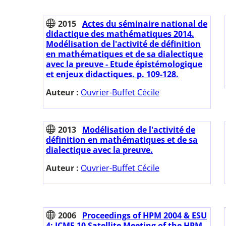
2015
Actes du séminaire national de
didactique des mathématiques 2014.
Modélisation de l'activité de définition
en mathématiques et de sa dialectique
avec la preuve - Etude épistémologique
et enjeux didactiques. p. 109-128.
Auteur :
Ouvrier-Buffet Cécile
2013
Modélisation de l'activité de
définition en mathématiques et de sa
dialectique avec la preuve.
Auteur :
Ouvrier-Buffet Cécile
2006
Proceedings of HPM 2004 & ESU
4: ICME 10 Satellite Meeting of the HPM