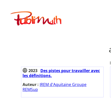
Aller
au
Publimath
contenu
2023
Des pistes pour travailler avec
les définitions.
Auteur :
IREM d'Aquitaine Groupe
REMSup