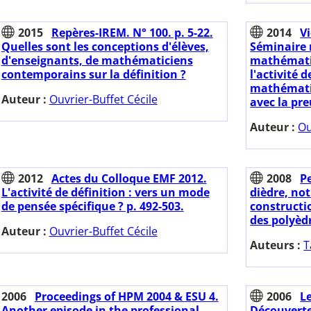
2015
Repères-IREM. N° 100. p. 5-22.
2014
Vi
Quelles sont les conceptions d'élèves,
Séminaire 
d'enseignants, de mathématiciens
mathémati
contemporains sur la définition ?
l'activité 
mathématiq
Auteur :
Ouvrier-Buffet Cécile
avec la pre
Auteur :
Ou
2012
Actes du Colloque EMF 2012.
2008
Pe
L'activité de définition : vers un mode
dièdre, no
de pensée spécifique ? p. 492-503.
constructi
des polyèdr
Auteur :
Ouvrier-Buffet Cécile
Auteurs :
T
2006
Proceedings of HPM 2004 & ESU 4.
2006
Le
Another episode in the professional
Découverte