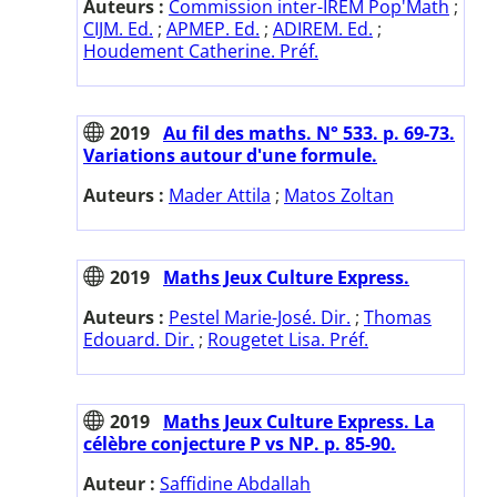
Auteurs :
Commission inter-IREM Pop'Math
;
CIJM. Ed.
;
APMEP. Ed.
;
ADIREM. Ed.
;
Houdement Catherine. Préf.
2019
Au fil des maths. N° 533. p. 69-73.
Variations autour d'une formule.
Auteurs :
Mader Attila
;
Matos Zoltan
2019
Maths Jeux Culture Express.
Auteurs :
Pestel Marie-José. Dir.
;
Thomas
Edouard. Dir.
;
Rougetet Lisa. Préf.
2019
Maths Jeux Culture Express. La
célèbre conjecture P vs NP. p. 85-90.
Auteur :
Saffidine Abdallah