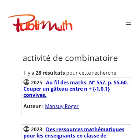
Aller
au
Publimath
contenu
activité de combinatoire
Il y a
28 résultats
pour cette recherche
2025
Au fil des maths. N° 557. p. 55-60.
Couper un gâteau entre n + {-1,0,1}
convives.
Auteur :
Mansuy Roger
2023
Des ressources mathématiques
pour les enseignants en classe de