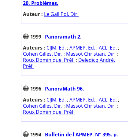
20. Problèmes.
Auteur :
Le Gall Pol. Dir.
1999
Panoramath 2.
Auteurs :
CIJM. Ed.
;
APMEP. Ed.
;
ACL. Ed.
;
Cohen Gilles. Dir.
;
Massot Christian. Dir.
;
Roux Dominique. Préf.
;
Deledicq André.
Préf.
1996
PanoraMath 96.
Auteurs :
CIJM. Ed.
;
APMEP. Ed.
;
ACL. Ed.
;
Cohen Gilles. Dir.
;
Massot Christian. Dir.
;
Roux Dominique. Préf.
1994
Bulletin de l'APMEP. N° 395. p.