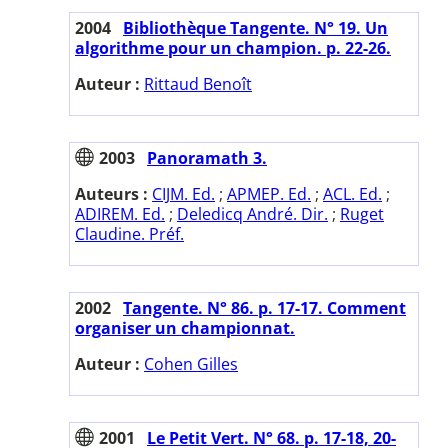
2004
Bibliothèque Tangente. N° 19. Un
algorithme pour un champion. p. 22-26.
Auteur :
Rittaud Benoît
2003
Panoramath 3.
Auteurs :
CIJM. Ed.
;
APMEP. Ed.
;
ACL. Ed.
;
ADIREM. Ed.
;
Deledicq André. Dir.
;
Ruget
Claudine. Préf.
2002
Tangente. N° 86. p. 17-17. Comment
organiser un championnat.
Auteur :
Cohen Gilles
2001
Le Petit Vert. N° 68. p. 17-18, 20-