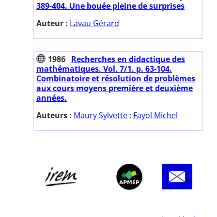
389-404. Une bouée pleine de surprises
Auteur :
Lavau Gérard
1986
Recherches en didactique des
mathématiques. Vol. 7/1. p. 63-104.
Combinatoire et résolution de problèmes
aux cours moyens première et deuxième
années.
Auteurs :
Maury Sylvette
;
Fayol Michel