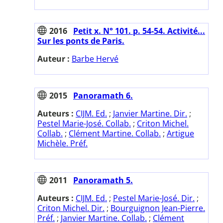
2016
Petit x. N° 101. p. 54-54. Activité...
Sur les ponts de Paris.
Auteur :
Barbe Hervé
2015
Panoramath 6.
Auteurs :
CIJM. Ed.
;
Janvier Martine. Dir.
;
Pestel Marie-José. Collab.
;
Criton Michel.
Collab.
;
Clément Martine. Collab.
;
Artigue
Michèle. Préf.
2011
Panoramath 5.
Auteurs :
CIJM. Ed.
;
Pestel Marie-José. Dir.
;
Criton Michel. Dir.
;
Bourguignon Jean-Pierre.
Préf.
;
Janvier Martine. Collab.
;
Clément