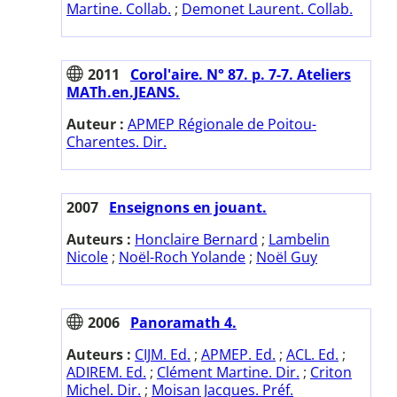
Martine. Collab.
;
Demonet Laurent. Collab.
2011
Corol'aire. N° 87. p. 7-7. Ateliers
MATh.en.JEANS.
Auteur :
APMEP Régionale de Poitou-
Charentes. Dir.
2007
Enseignons en jouant.
Auteurs :
Honclaire Bernard
;
Lambelin
Nicole
;
Noël-Roch Yolande
;
Noël Guy
2006
Panoramath 4.
Auteurs :
CIJM. Ed.
;
APMEP. Ed.
;
ACL. Ed.
;
ADIREM. Ed.
;
Clément Martine. Dir.
;
Criton
Michel. Dir.
;
Moisan Jacques. Préf.