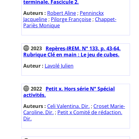
terminale. Fascicule 2.
Auteurs :
Robert Aline
;
Penninckx
Jacqueline
;
Pilorge Françoise
;
Chappet-
Pariès Monique
2023
Repères-IREM. N° 133. p. 43-64.
Rubrique Clé en main : Le jeu de cubes.
Auteur :
Lavolé Julien
2022
Petit x. Hors série N° Spécial
activités.
Auteurs :
Celi Valentina. Dir.
;
Croset Marie-
Caroline. Dir.
;
Petit x Comité de rédaction.
Dir.