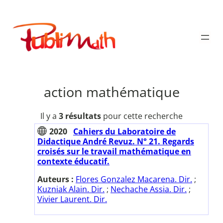
Aller
au
Publimath
contenu
action mathématique
Il y a
3 résultats
pour cette recherche
2020
Cahiers du Laboratoire de
Didactique André Revuz. N° 21. Regards
croisés sur le travail mathématique en
contexte éducatif.
Auteurs :
Flores Gonzalez Macarena. Dir.
;
Kuzniak Alain. Dir.
;
Nechache Assia. Dir.
;
Vivier Laurent. Dir.