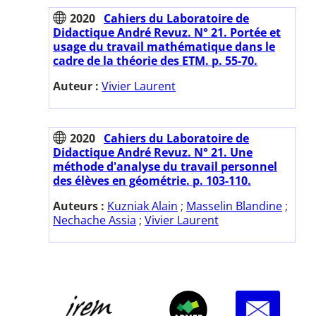
2020
Cahiers du Laboratoire de
Didactique André Revuz. N° 21. Portée et
usage du travail mathématique dans le
cadre de la théorie des ETM. p. 55-70.
Auteur :
Vivier Laurent
2020
Cahiers du Laboratoire de
Didactique André Revuz. N° 21. Une
méthode d'analyse du travail personnel
des élèves en géométrie. p. 103-110.
Auteurs :
Kuzniak Alain
;
Masselin Blandine
;
Nechache Assia
;
Vivier Laurent