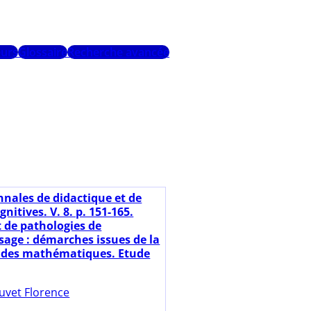
urs
Glossaire
Recherche avancée
nnales de didactique et de
gnitives. V. 8. p. 151-165.
 de pathologies de
sage : démarches issues de la
 des mathématiques. Etude
uvet Florence