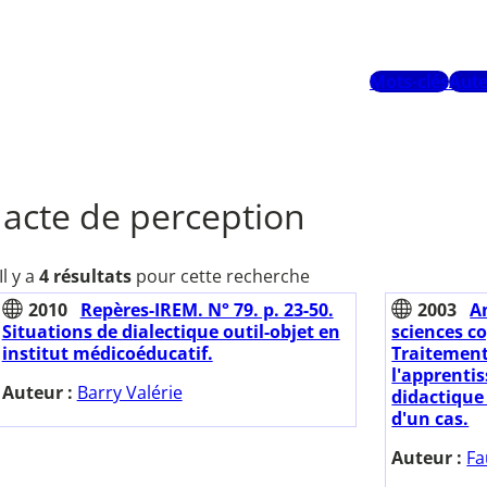
Mots-clés
Aute
acte de perception
Il y a
4 résultats
pour cette recherche
2010
Repères-IREM. N° 79. p. 23-50.
2003
A
Situations de dialectique outil-objet en
sciences co
institut médicoéducatif.
Traitement
l'apprentis
Auteur :
Barry Valérie
didactique
d'un cas.
Auteur :
Fa