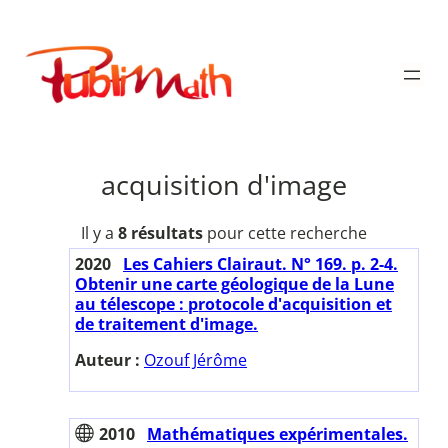
Aller
au
Publimath
contenu
acquisition d'image
Il y a
8 résultats
pour cette recherche
2020
Les Cahiers Clairaut. N° 169. p. 2-4.
Obtenir une carte géologique de la Lune
au télescope : protocole d'acquisition et
de traitement d'image.
Auteur :
Ozouf Jérôme
2010
Mathématiques expérimentales.