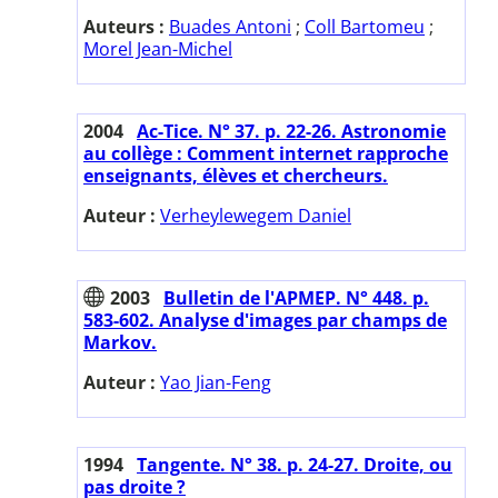
Auteurs :
Buades Antoni
;
Coll Bartomeu
;
Morel Jean-Michel
2004
Ac-Tice. N° 37. p. 22-26. Astronomie
au collège : Comment internet rapproche
enseignants, élèves et chercheurs.
Auteur :
Verheylewegem Daniel
2003
Bulletin de l'APMEP. N° 448. p.
583-602. Analyse d'images par champs de
Markov.
Auteur :
Yao Jian-Feng
1994
Tangente. N° 38. p. 24-27. Droite, ou
pas droite ?