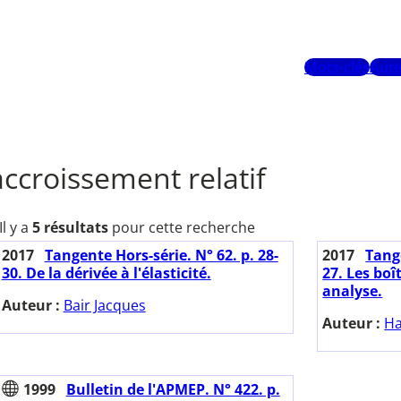
Mots-clés
Aute
accroissement relatif
Il y a
5 résultats
pour cette recherche
2017
Tangente Hors-série. N° 62. p. 28-
2017
Tange
30. De la dérivée à l'élasticité.
27. Les boî
analyse.
Auteur :
Bair Jacques
Auteur :
Ha
1999
Bulletin de l'APMEP. N° 422. p.