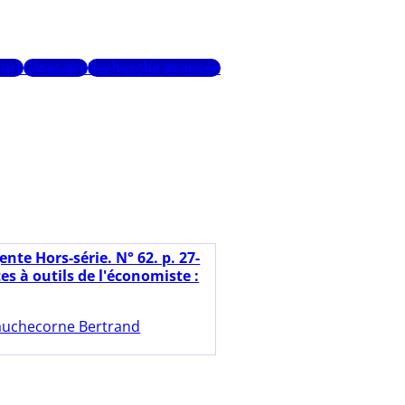
urs
Glossaire
Recherche avancée
nte Hors-série. N° 62. p. 27-
tes à outils de l'économiste :
uchecorne Bertrand