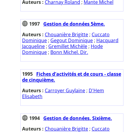
Auteurs :
Charnay Roland
;
Mante Michel
1997
Gestion de données 5ème.
Auteurs :
Chouanière Brigitte
;
Cuccato
Dominique
;
Gegout Dominique
;
Hacquard
Jacqueline
;
Gremillet Michèle
;
Hode
Dominique
;
Bonn Michel. Dir.
1995
Fiches d'activités et de cours - classe
de cinquième.
Auteurs :
Carroyer Guylaine
;
D'Hem
Elisabeth
1994
Gestion de données. Sixième.
Auteurs :
Chouanière Brigitte
;
Cuccato