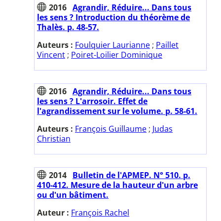
2016
Agrandir, Réduire... Dans tous
les sens ? Introduction du théorème de
Thalès. p. 48-57.
Auteurs :
Foulquier Laurianne
;
Paillet
Vincent
;
Poiret-Loilier Dominique
2016
Agrandir, Réduire... Dans tous
les sens ? L'arrosoir. Effet de
l'agrandissement sur le volume. p. 58-61.
Auteurs :
François Guillaume
;
Judas
Christian
2014
Bulletin de l'APMEP. N° 510. p.
410-412. Mesure de la hauteur d'un arbre
ou d'un bâtiment.
Auteur :
François Rachel