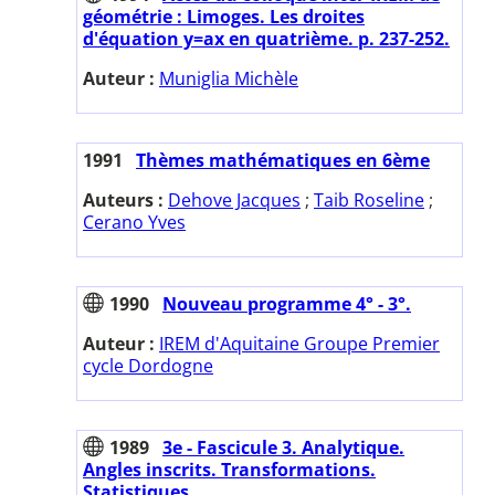
géométrie : Limoges. Les droites
d'équation y=ax en quatrième. p. 237-252.
Auteur :
Muniglia Michèle
1991
Thèmes mathématiques en 6ème
Auteurs :
Dehove Jacques
;
Taib Roseline
;
Cerano Yves
1990
Nouveau programme 4° - 3°.
Auteur :
IREM d'Aquitaine Groupe Premier
cycle Dordogne
1989
3e - Fascicule 3. Analytique.
Angles inscrits. Transformations.
Statistiques.