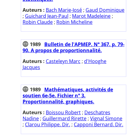
Auteurs :
Bach Marie-José
;
Gaud Dominique
;
Guichard Jean-Paul
;
Marot Madeleine
;
Robin Claude
;
Robin Micheline
1989
Bulletin de l'APMEP. N° 367. p. 79-
90. A propos de proportionnalité.
Auteurs :
Casteleyn Marc
;
d'Hooghe
Jacques
1989
Mathématiques, activités de
soutien 6e-5e. Fichier n° 3.
Proportionnalité, graphiques.
Auteurs :
Boissou Robert
;
Deschatres
Nadine
;
Guillermard Rirette
;
Vignal Simone
;
Clarou Philippe. Dir.
;
Capponi Bernard. Dir.