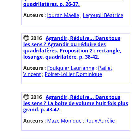
quadrilatères. p. 26-37.
Auteurs :
Jouran Maëlle
;
Legoupil Béatrice
2016
Agrandir, Réduire... Dans tous
les sens ? Agrandir ou réduire des
quadrilatères. Proposition 2 : rectangle,
losange, quadrilatère. p. 38-42.
Auteurs :
Foulquier Laurianne
;
Paillet
Vincent
;
Poiret-Loilier Dominique
2016
Agrandir, Réduire... Dans tous
les sens ? La boîte de volume huit fois plus
grand. p. 43-47.
Auteurs :
Maze Monique
;
Roux Aurélie