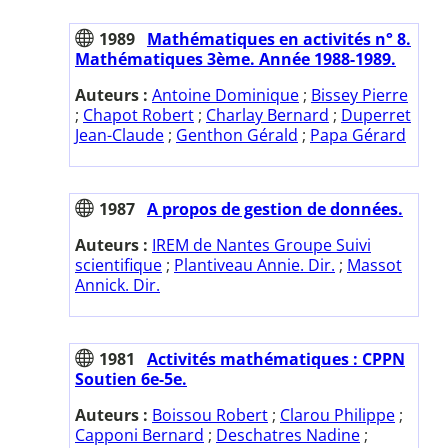
1989
Mathématiques en activités n° 8.
Mathématiques 3ème. Année 1988-1989.
Auteurs :
Antoine Dominique
;
Bissey Pierre
;
Chapot Robert
;
Charlay Bernard
;
Duperret
Jean-Claude
;
Genthon Gérald
;
Papa Gérard
1987
A propos de gestion de données.
Auteurs :
IREM de Nantes Groupe Suivi
scientifique
;
Plantiveau Annie. Dir.
;
Massot
Annick. Dir.
1981
Activités mathématiques : CPPN
Soutien 6e-5e.
Auteurs :
Boissou Robert
;
Clarou Philippe
;
Capponi Bernard
;
Deschatres Nadine
;