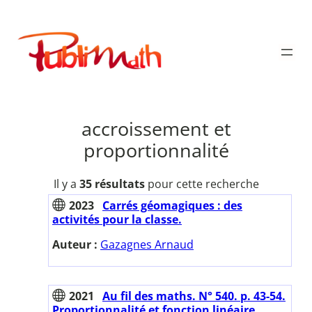
Aller
au
Publimath
contenu
accroissement et
proportionnalité
Il y a
35 résultats
pour cette recherche
2023
Carrés géomagiques : des
activités pour la classe.
Auteur :
Gazagnes Arnaud
2021
Au fil des maths. N° 540. p. 43-54.
Proportionnalité et fonction linéaire.