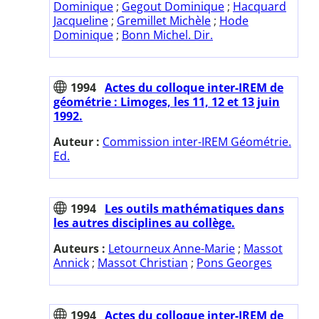
Dominique
;
Gegout Dominique
;
Hacquard
Jacqueline
;
Gremillet Michèle
;
Hode
Dominique
;
Bonn Michel. Dir.
1994
Actes du colloque inter-IREM de
géométrie : Limoges, les 11, 12 et 13 juin
1992.
Auteur :
Commission inter-IREM Géométrie.
Ed.
1994
Les outils mathématiques dans
les autres disciplines au collège.
Auteurs :
Letourneux Anne-Marie
;
Massot
Annick
;
Massot Christian
;
Pons Georges
1994
Actes du colloque inter-IREM de