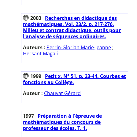
2003
Recherches en didactique des
mathématiques. Vol. 23/2. p. 217-276.
Milieu et contrat didactique, outils pour
l'analyse de séquences ordinaires.
Auteurs :
Perrin-Glorian Marie-Jeanne
;
Hersant Magali
1999
Petit x. N° 51. p. 23-44. Courbes et
fonctions au Collège.
Auteur :
Chauvat Gérard
1997
Préparation à l'épreuve de
mathématiques du concours de
professeur des écoles. T. 1.