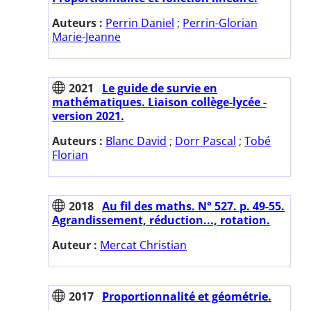
Auteurs :
Perrin Daniel
;
Perrin-Glorian
Marie-Jeanne
2021
Le guide de survie en
mathématiques. Liaison collège-lycée -
version 2021.
Auteurs :
Blanc David
;
Dorr Pascal
;
Tobé
Florian
2018
Au fil des maths. N° 527. p. 49-55.
Agrandissement, réduction..., rotation.
Auteur :
Mercat Christian
2017
Proportionnalité et géométrie.