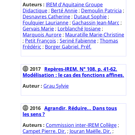
Auteurs :
IREM d'Aquitaine Groupe
Didactique
;
Berté Annie
;
Demoulin Patricia
;
Desnavres Catherine
;
Dutaut Sophie
;
Foulquier Laurianne
;
Gachassin Jean-Marc
;
Gervais Marie
;
Lorblanché Josiane
;
Marquois Aurore
;
Mauratille Marie-Christine
;
Petit François
;
Seriné Fabienne
;
Thomas
Frédéric
;
Borger Gabriel. Préf.
2017
Repères-IREM. N° 108. p. 41-62.
Modélisation : le cas des fonctions affines.
Auteur :
Grau Sylvie
2016
Agrandir, Réduire... Dans tous
les sens ?
Auteurs :
Commission inter-IREM Collège
;
Campet Pierre. Dir.
;
Jouran Maëlle. Dir.
;