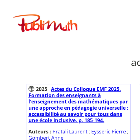
Aller
au
Publimath
contenu
ac
2025
Actes du Colloque EMF 2025.
Formation des enseignants à
l'enseignement des mathématiques par
une approche en pédagogie universelle :
accessibilité au savoir pour tous dans
une école inclusive. p. 185-194.
Auteurs :
Pratali Laurent
;
Eysseric Pierre
;
Gombert Anne