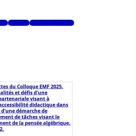
urs
Glossaire
Recherche avancée
ctes du Colloque EMF 2025.
alités et défis d'une
partenariale visant à
'accessibilité didactique dans
e d'une démarche de
ment de tâches visant le
ent de la pensée algébrique.
2.