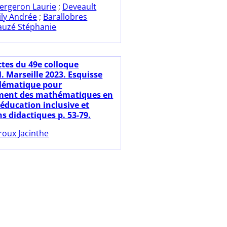
ergeron Laurie
;
Deveault
ily Andrée
;
Barallobres
auzé Stéphanie
ctes du 49e colloque
 Marseille 2023. Esquisse
lématique pour
ement des mathématiques en
'éducation inclusive et
s didactiques p. 53-79.
roux Jacinthe