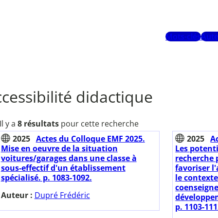
Mots-clés
Aute
cessibilité didactique
Il y a
8 résultats
pour cette recherche
2025
Actes du Colloque EMF 2025.
2025
A
Mise en oeuvre de la situation
Les potenti
voitures/garages dans une classe à
recherche 
sous-effectif d'un établissement
favoriser l
spécialisé. p. 1083-1092.
le context
coenseigne
Auteur :
Dupré Frédéric
développem
p. 1103-111