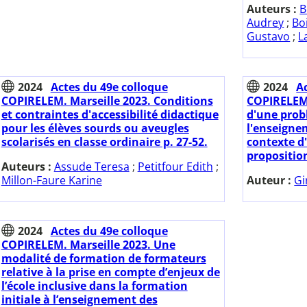
Auteurs :
B
Audrey
;
Bo
Gustavo
;
L
2024
Actes du 49e colloque
2024
A
COPIRELEM. Marseille 2023. Conditions
COPIRELEM.
et contraintes d'accessibilité didactique
d'une prob
pour les élèves sourds ou aveugles
l'enseign
scolarisés en classe ordinaire p. 27-52.
contexte d
proposition
Auteurs :
Assude Teresa
;
Petitfour Edith
;
Millon-Faure Karine
Auteur :
Gi
2024
Actes du 49e colloque
COPIRELEM. Marseille 2023. Une
modalité de formation de formateurs
relative à la prise en compte d’enjeux de
l’école inclusive dans la formation
initiale à l’enseignement des