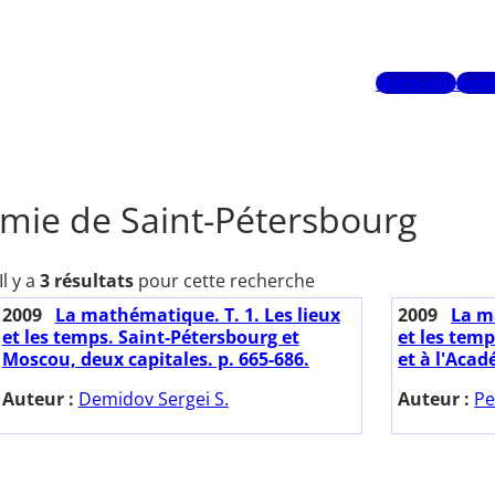
Mots-clés
Aute
mie de Saint-Pétersbourg
Il y a
3 résultats
pour cette recherche
2009
La mathématique. T. 1. Les lieux
2009
La m
et les temps. Saint-Pétersbourg et
et les tem
Moscou, deux capitales. p. 665-686.
et à l'Acad
Auteur :
Demidov Sergei S.
Auteur :
Pe