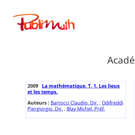
Aller
au
Publimath
contenu
Acadé
2009
La mathématique. T. 1. Les lieux
et les temps.
Auteurs :
Bartocci Claudio. Dir.
;
Odifreddi
Piergiorgio. Dir.
;
Blay Michel. Préf.