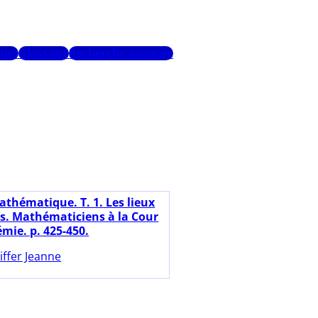
urs
Glossaire
Recherche avancée
athématique. T. 1. Les lieux
ps. Mathématiciens à la Cour
émie. p. 425-450.
iffer Jeanne