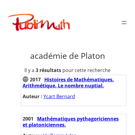
Aller
au
Publimath
contenu
académie de Platon
Il y a
3 résultats
pour cette recherche
2017
Histoires de Mathématiques.
Arithmétique. Le nombre nuptial.
Auteur :
Ycart Bernard
2001
Mathématiques pythagoriciennes
et platoniciennes.