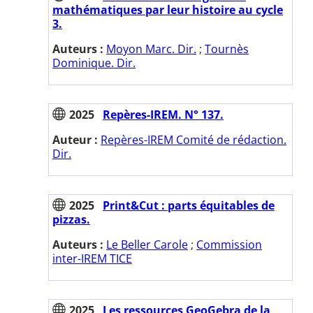
mathématiques par leur histoire au cycle
3.
Auteurs :
Moyon Marc. Dir.
;
Tournès
Dominique. Dir.
2025
Repères-IREM. N° 137.
Auteur :
Repères-IREM Comité de rédaction.
Dir.
2025
Print&Cut : parts équitables de
pizzas.
Auteurs :
Le Beller Carole
;
Commission
inter-IREM TICE
2025
Les ressources GeoGebra de la