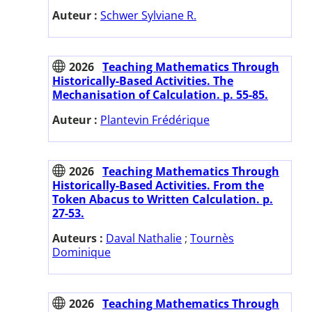
Auteur :
Schwer Sylviane R.
2026
Teaching Mathematics Through
Historically-Based Activities. The
Mechanisation of Calculation. p. 55-85.
Auteur :
Plantevin Frédérique
2026
Teaching Mathematics Through
Historically-Based Activities. From the
Token Abacus to Written Calculation. p.
27-53.
Auteurs :
Daval Nathalie
;
Tournès
Dominique
2026
Teaching Mathematics Through