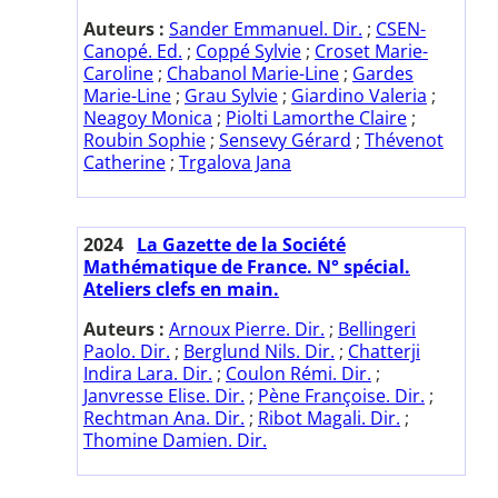
Auteurs :
Sander Emmanuel. Dir.
;
CSEN-
Canopé. Ed.
;
Coppé Sylvie
;
Croset Marie-
Caroline
;
Chabanol Marie-Line
;
Gardes
Marie-Line
;
Grau Sylvie
;
Giardino Valeria
;
Neagoy Monica
;
Piolti Lamorthe Claire
;
Roubin Sophie
;
Sensevy Gérard
;
Thévenot
Catherine
;
Trgalova Jana
2024
La Gazette de la Société
Mathématique de France. N° spécial.
Ateliers clefs en main.
Auteurs :
Arnoux Pierre. Dir.
;
Bellingeri
Paolo. Dir.
;
Berglund Nils. Dir.
;
Chatterji
Indira Lara. Dir.
;
Coulon Rémi. Dir.
;
Janvresse Elise. Dir.
;
Pène Françoise. Dir.
;
Rechtman Ana. Dir.
;
Ribot Magali. Dir.
;
Thomine Damien. Dir.