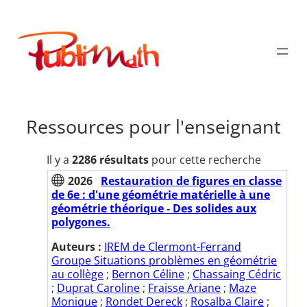
Aller
au
Publimath
contenu
Ressources pour l'enseignant
Il y a
2286 résultats
pour cette recherche
2026
Restauration de figures en classe
de 6e : d'une géométrie matérielle à une
géométrie théorique - Des solides aux
polygones.
Auteurs :
IREM de Clermont-Ferrand
Groupe Situations problèmes en géométrie
au collège
;
Bernon Céline
;
Chassaing Cédric
;
Duprat Caroline
;
Fraisse Ariane
;
Maze
Monique
;
Rondet Dereck
;
Rosalba Claire
;