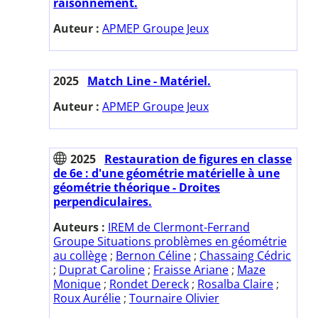
raisonnement.
Auteur :
APMEP Groupe Jeux
2025
Match Line - Matériel.
Auteur :
APMEP Groupe Jeux
2025
Restauration de figures en classe
de 6e : d'une géométrie matérielle à une
géométrie théorique - Droites
perpendiculaires.
Auteurs :
IREM de Clermont-Ferrand
Groupe Situations problèmes en géométrie
au collège
;
Bernon Céline
;
Chassaing Cédric
;
Duprat Caroline
;
Fraisse Ariane
;
Maze
Monique
;
Rondet Dereck
;
Rosalba Claire
;
Roux Aurélie
;
Tournaire Olivier