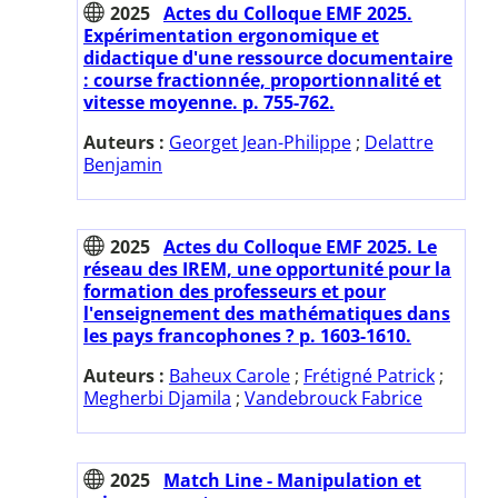
2025
Actes du Colloque EMF 2025.
Expérimentation ergonomique et
didactique d'une ressource documentaire
: course fractionnée, proportionnalité et
vitesse moyenne. p. 755-762.
Auteurs :
Georget Jean-Philippe
;
Delattre
Benjamin
2025
Actes du Colloque EMF 2025. Le
réseau des IREM, une opportunité pour la
formation des professeurs et pour
l'enseignement des mathématiques dans
les pays francophones ? p. 1603-1610.
Auteurs :
Baheux Carole
;
Frétigné Patrick
;
Megherbi Djamila
;
Vandebrouck Fabrice
2025
Match Line - Manipulation et