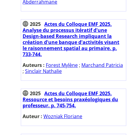
Abderrahmane
2025
Actes du Colloque EMF 2025.
Analyse du processus itératif d'une
Design-based Research impliquant la
création d'une banque d'activités visant
le raisonnement spatial au primaire. p.
733-744.
Auteurs :
Forest Mylène
;
Marchand Patricia
;
Sinclair Nathalie
2025
Actes du Colloque EMF 2025.
Ressource et besoins praxéologiques du
professeur. p. 745-754.
Auteur :
Wozniak Floriane