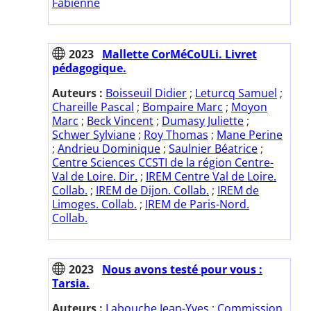
Fabienne
2023
Mallette CorMéCoULi. Livret
pédagogique.
Auteurs :
Boisseuil Didier
;
Leturcq Samuel
;
Chareille Pascal
;
Bompaire Marc
;
Moyon
Marc
;
Beck Vincent
;
Dumasy Juliette
;
Schwer Sylviane
;
Roy Thomas
;
Mane Perine
;
Andrieu Dominique
;
Saulnier Béatrice
;
Centre Sciences CCSTI de la région Centre-
Val de Loire. Dir.
;
IREM Centre Val de Loire.
Collab.
;
IREM de Dijon. Collab.
;
IREM de
Limoges. Collab.
;
IREM de Paris-Nord.
Collab.
2023
Nous avons testé pour vous :
Tarsia.
Auteurs :
Labouche Jean-Yves
;
Commission