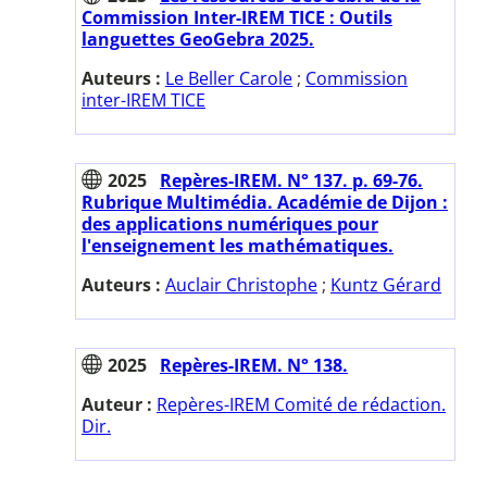
Commission Inter-IREM TICE : Outils
languettes GeoGebra 2025.
Auteurs :
Le Beller Carole
;
Commission
inter-IREM TICE
2025
Repères-IREM. N° 137. p. 69-76.
Rubrique Multimédia. Académie de Dijon :
des applications numériques pour
l'enseignement les mathématiques.
Auteurs :
Auclair Christophe
;
Kuntz Gérard
2025
Repères-IREM. N° 138.
Auteur :
Repères-IREM Comité de rédaction.
Dir.