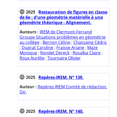
2025
Restauration de figures en classe
de 6e : d'une géométrie matérielle à une
géométrie théorique - Alignement.
Auteurs :
IREM de Clermont-Ferrand
Groupe Situations problèmes en géométrie
au collège
;
Bernon Céline
;
Chassaing Cédric
;
Duprat Caroline
;
Fraisse Ariane
;
Maze
Monique
;
Rondet Dereck
;
Rosalba Claire
;
Roux Aurélie
;
Tournaire Olivier
2025
Repères-IREM. N° 139.
Auteur :
Repères-IREM Comité de rédaction.
Dir.
2025
Repères-IREM. N° 140.