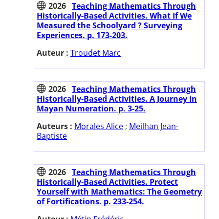
2026
Teaching Mathematics Through
Historically-Based Activities. What If We
Measured the Schoolyard ? Surveying
Experiences. p. 173-203.
Auteur :
Troudet Marc
2026
Teaching Mathematics Through
Historically-Based Activities. A Journey in
Mayan Numeration. p. 3-25.
Auteurs :
Morales Alice
;
Meilhan Jean-
Baptiste
2026
Teaching Mathematics Through
Historically-Based Activities. Protect
Yourself with Mathematics: The Geometry
of Fortifications. p. 233-254.
Auteur :
Métin Frédéric