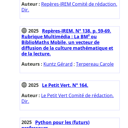
Auteur :
Repères-IREM Comité de rédaction.
Dir.
2025
Repères-IREM. N° 138. p. 59-69.
Rubrique Multimédia : La BM² ou
BiblioMaths Mobile, un vecteur de
diffusion de la culture mathématique et
de la lecture.
Auteurs :
Kuntz Gérard
;
Terpereau Carole
2025
Le Petit Vert. N° 164.
Auteur :
Le Petit Vert Comité de rédaction.
Dir.
2025
Python pour les (futurs)
professeurs.