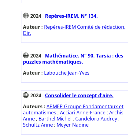
2024
Repères-IREM. N° 134.
Auteur :
Repères-IREM Comité de rédaction.
Dir.
2024
Mathématice. N° 90. Tarsia : des
puzzles mathématiques.
Auteur :
Labouche Jean-Yves
2024
Consolider le concept d'aire.
Auteurs :
APMEP Groupe Fondamentaux et
automatismes
;
Acciari Anne-France
;
Archis
Anne
;
Barthel Michel
;
Candeloro Audrey
;
Schultz Anne
;
Meyer Nadine