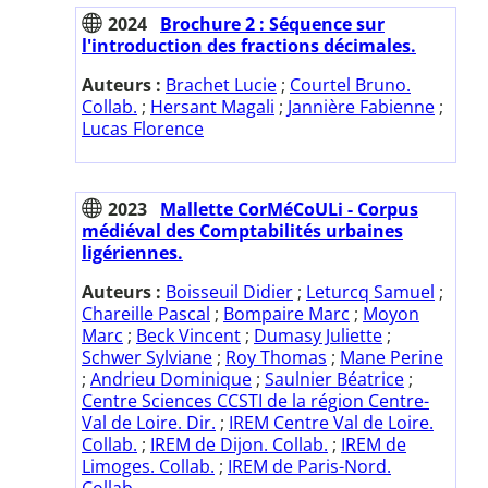
2024
Brochure 2 : Séquence sur
l'introduction des fractions décimales.
Auteurs :
Brachet Lucie
;
Courtel Bruno.
Collab.
;
Hersant Magali
;
Jannière Fabienne
;
Lucas Florence
2023
Mallette CorMéCoULi - Corpus
médiéval des Comptabilités urbaines
ligériennes.
Auteurs :
Boisseuil Didier
;
Leturcq Samuel
;
Chareille Pascal
;
Bompaire Marc
;
Moyon
Marc
;
Beck Vincent
;
Dumasy Juliette
;
Schwer Sylviane
;
Roy Thomas
;
Mane Perine
;
Andrieu Dominique
;
Saulnier Béatrice
;
Centre Sciences CCSTI de la région Centre-
Val de Loire. Dir.
;
IREM Centre Val de Loire.
Collab.
;
IREM de Dijon. Collab.
;
IREM de
Limoges. Collab.
;
IREM de Paris-Nord.
Collab.