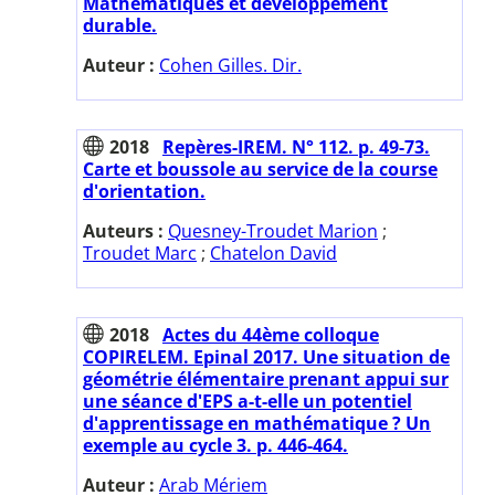
Mathématiques et développement
durable.
Auteur :
Cohen Gilles. Dir.
2018
Repères-IREM. N° 112. p. 49-73.
Carte et boussole au service de la course
d'orientation.
Auteurs :
Quesney-Troudet Marion
;
Troudet Marc
;
Chatelon David
2018
Actes du 44ème colloque
COPIRELEM. Epinal 2017. Une situation de
géométrie élémentaire prenant appui sur
une séance d'EPS a-t-elle un potentiel
d'apprentissage en mathématique ? Un
exemple au cycle 3. p. 446-464.
Auteur :
Arab Mériem