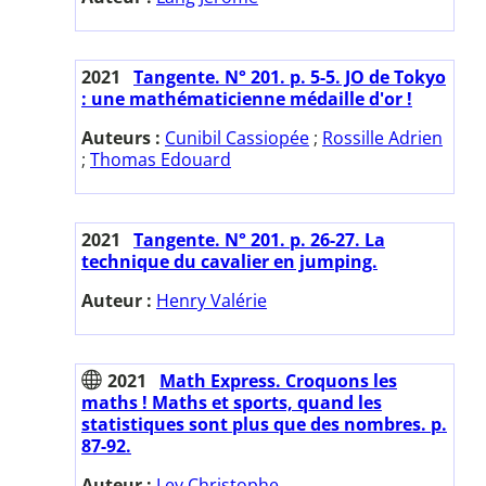
2021
Tangente. N° 201. p. 5-5. JO de Tokyo
: une mathématicienne médaille d'or !
Auteurs :
Cunibil Cassiopée
;
Rossille Adrien
;
Thomas Edouard
2021
Tangente. N° 201. p. 26-27. La
technique du cavalier en jumping.
Auteur :
Henry Valérie
2021
Math Express. Croquons les
maths ! Maths et sports, quand les
statistiques sont plus que des nombres. p.
87-92.
Auteur :
Ley Christophe