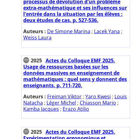
processus de dévolution d'un problème
extra-mathématique et ses influences sur
l'entrée dans la situation par les élèves :
deux études de cas. p. 527-536.
Auteurs :
De Simone Marina
;
Lacek Yana
;
Weiss Laura
2025
Actes du Colloque EMF 2025.
Usage de ressources basées sur les
données massives en enseignement de
mathématiques : quel sens y donnent des
enseignants. p. 711-720.
Auteurs :
Freiman Viktor
;
Yaro Kwesi
;
Louis
Natacha
;
Léger Michel
;
Chiasson Mario
;
Kamba Jacques
;
Erazo Atilio
2025
Actes du Colloque EMF 2025.
Expérimentation ergonomique et