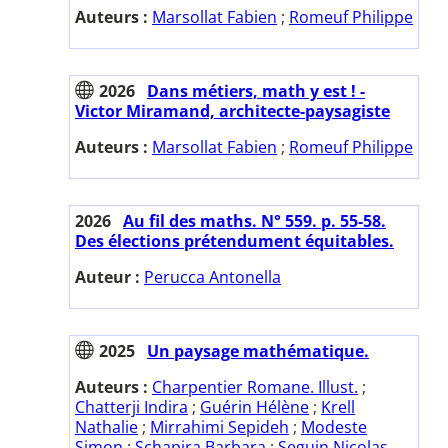
Auteurs :
Marsollat Fabien
;
Romeuf Philippe
2026
Dans métiers, math y est ! -
Victor Miramand, architecte-paysagiste
Auteurs :
Marsollat Fabien
;
Romeuf Philippe
2026
Au fil des maths. N° 559. p. 55-58.
Des élections prétendument équitables.
Auteur :
Perucca Antonella
2025
Un paysage mathématique.
Auteurs :
Charpentier Romane. Illust.
;
Chatterji Indira
;
Guérin Hélène
;
Krell
Nathalie
;
Mirrahimi Sepideh
;
Modeste
Simon
;
Schapira Barbara
;
Seguin Nicolas