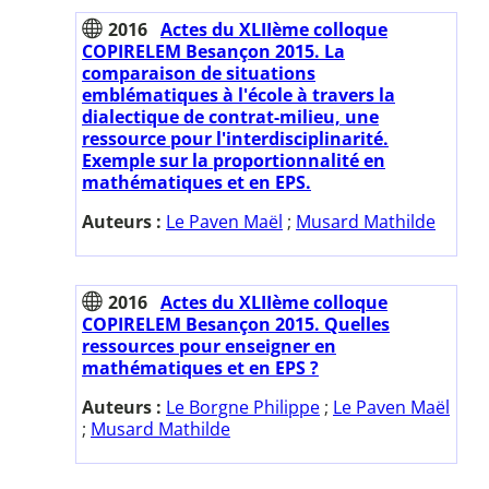
2016
Actes du XLIIème colloque
COPIRELEM Besançon 2015. La
comparaison de situations
emblématiques à l'école à travers la
dialectique de contrat-milieu, une
ressource pour l'interdisciplinarité.
Exemple sur la proportionnalité en
mathématiques et en EPS.
Auteurs :
Le Paven Maël
;
Musard Mathilde
2016
Actes du XLIIème colloque
COPIRELEM Besançon 2015. Quelles
ressources pour enseigner en
mathématiques et en EPS ?
Auteurs :
Le Borgne Philippe
;
Le Paven Maël
;
Musard Mathilde