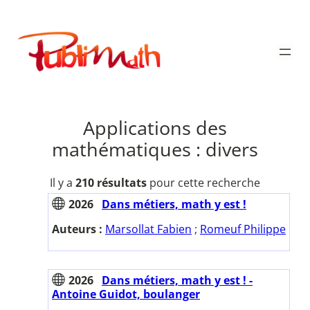
Aller
au
Publimath
contenu
Applications des
mathématiques : divers
Il y a
210 résultats
pour cette recherche
2026
Dans métiers, math y est !
Auteurs :
Marsollat Fabien
;
Romeuf Philippe
2026
Dans métiers, math y est ! -
Antoine Guidot, boulanger