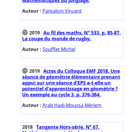
Mathématiques du jonglage.
Auteur :
Pantaloni Vincent
2019
Au fil des maths. N° 533. p. 85-87.
La coupe du monde de rugby.
Auteur :
Soufflet Michel
2019
Actes du Colloque EMF 2018. Une
séance de géométrie élémentaire prenant
appui sur une séance d'EPS a-t-elle un
potentiel d'apprentissage en géométrie ?
Un exemple au cycle 3. p. 376-384.
Auteur :
Arab Hadj-Moussa Mériem
2018
Tangente Hors-série. N° 67.