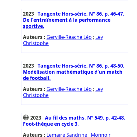
2023
Tangente Hors-série. N° 86. p. 46-47.
De l'entraînement à la performance
sportive.
Auteurs :
Gerville-Réache Léo
;
Ley
Christophe
2023
Tangente Hors-série. N° 86. p. 48-50.
Modélisation mathématique d'un match
de football.
Auteurs :
Gerville-Réache Léo
;
Ley
Christophe
2023
Au fil des maths. N° 549. p. 42-48.
Foot-thèque en cycle 3.
Auteurs :
Lemaire Sandrine
;
Monnoir