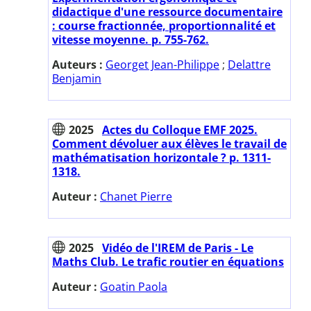
didactique d'une ressource documentaire
: course fractionnée, proportionnalité et
vitesse moyenne. p. 755-762.
Auteurs :
Georget Jean-Philippe
;
Delattre
Benjamin
2025
Actes du Colloque EMF 2025.
Comment dévoluer aux élèves le travail de
mathématisation horizontale ? p. 1311-
1318.
Auteur :
Chanet Pierre
2025
Vidéo de l'IREM de Paris - Le
Maths Club. Le trafic routier en équations
Auteur :
Goatin Paola