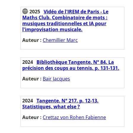
2025
Vidéo de l'IREM de Paris - Le
Maths Club. Combinatoire de mots :
musiques traditionnelles et IA pour
l'improvisation musicale.
Auteur :
Chemillier Marc
2024
Bibliothèque Tangente. N° 84. La
précision des coups au tennis. p. 131-131.
Auteur :
Bair Jacques
2024
Tangente. N° 217. p. 12-13.
Statistiques, what else ?
Auteur :
Crettaz von Rohen Fabienne