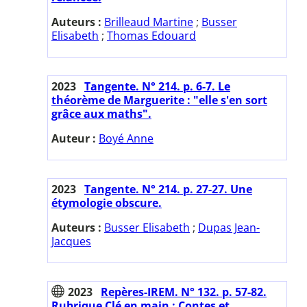
Auteurs :
Brilleaud Martine
;
Busser
Elisabeth
;
Thomas Edouard
2023
Tangente. N° 214. p. 6-7. Le
théorème de Marguerite : "elle s'en sort
grâce aux maths".
Auteur :
Boyé Anne
2023
Tangente. N° 214. p. 27-27. Une
étymologie obscure.
Auteurs :
Busser Elisabeth
;
Dupas Jean-
Jacques
2023
Repères-IREM. N° 132. p. 57-82.
Rubrique Clé en main : Contes et