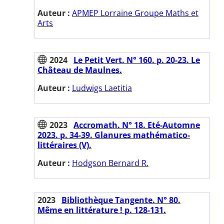
Auteur :
APMEP Lorraine Groupe Maths et
Arts
2024
Le Petit Vert. N° 160. p. 20-23. Le
Château de Maulnes.
Auteur :
Ludwigs Laetitia
2023
Accromath. N° 18. Eté-Automne
2023. p. 34-39. Glanures mathématico-
littéraires (V).
Auteur :
Hodgson Bernard R.
2023
Bibliothèque Tangente. N° 80.
Même en littérature ! p. 128-131.