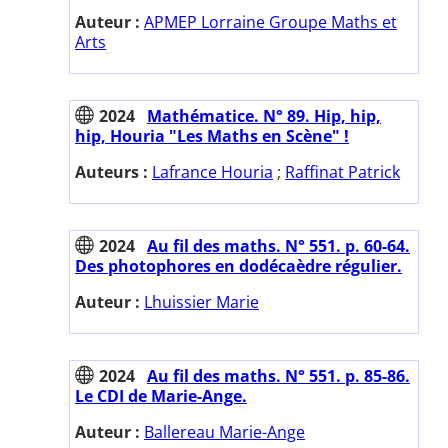
Auteur :
APMEP Lorraine Groupe Maths et
Arts
2024
Mathématice. N° 89. Hip, hip,
hip, Houria "Les Maths en Scène" !
Auteurs :
Lafrance Houria
;
Raffinat Patrick
2024
Au fil des maths. N° 551. p. 60-64.
Des photophores en dodécaèdre régulier.
Auteur :
Lhuissier Marie
2024
Au fil des maths. N° 551. p. 85-86.
Le CDI de Marie-Ange.
Auteur :
Ballereau Marie-Ange