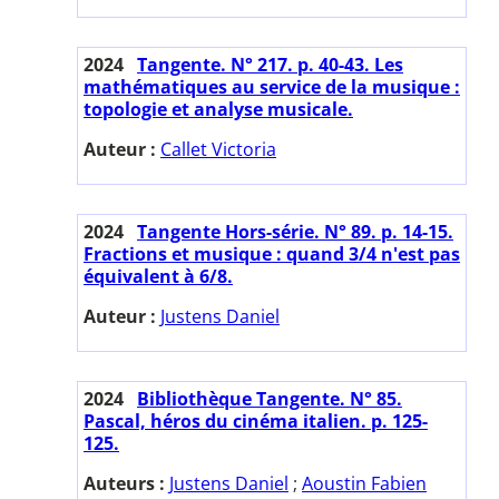
2024
Tangente. N° 217. p. 40-43. Les
mathématiques au service de la musique :
topologie et analyse musicale.
Auteur :
Callet Victoria
2024
Tangente Hors-série. N° 89. p. 14-15.
Fractions et musique : quand 3/4 n'est pas
équivalent à 6/8.
Auteur :
Justens Daniel
2024
Bibliothèque Tangente. N° 85.
Pascal, héros du cinéma italien. p. 125-
125.
Auteurs :
Justens Daniel
;
Aoustin Fabien