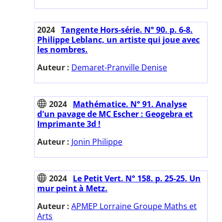
2024
Tangente Hors-série. N° 90. p. 6-8.
Philippe Leblanc, un artiste qui joue avec
les nombres.
Auteur :
Demaret-Pranville Denise
2024
Mathématice. N° 91. Analyse
d'un pavage de MC Escher : Geogebra et
Imprimante 3d !
Auteur :
Jonin Philippe
2024
Le Petit Vert. N° 158. p. 25-25. Un
mur peint à Metz.
Auteur :
APMEP Lorraine Groupe Maths et
Arts