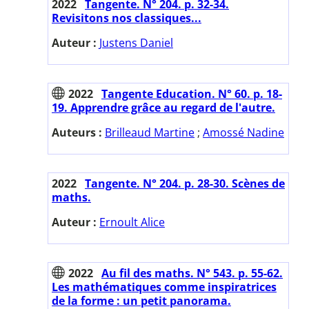
2022
Tangente. N° 204. p. 32-34.
Revisitons nos classiques...
Auteur :
Justens Daniel
2022
Tangente Education. N° 60. p. 18-
19. Apprendre grâce au regard de l'autre.
Auteurs :
Brilleaud Martine
;
Amossé Nadine
2022
Tangente. N° 204. p. 28-30. Scènes de
maths.
Auteur :
Ernoult Alice
2022
Au fil des maths. N° 543. p. 55-62.
Les mathématiques comme inspiratrices
de la forme : un petit panorama.