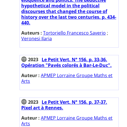
hypothetical model in the political
discourses that changed the course of
history over the last two centuries. p. 434-
440.
Auteurs :
Tortoriello Francesco Saverio
;
Veronesi Ilaria
2023
Le Petit Vert. N° 156. p. 33-36.
Opération "Pavés colorés à Bar-Le-Duc".
Auteur :
APMEP Lorraine Groupe Maths et
Arts
2023
Le Petit Vert. N° 156. p. 37-37.
Pixel art à Rennes.
Auteur :
APMEP Lorraine Groupe Maths et
Arts