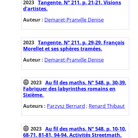
2023
Tangente. N° 211. p. 21-21. Visions
d'artistes.
Auteur :
Demaret-Pranville Denise
2023
Tangente. N° 211. p. 29-29. François
Morellet et ses sphères tramées.
Auteur :
Demaret-Pranville Denise
2023
Au fil des maths. N° 548. p. 30-39.
Fabriquer des labyrinthes romains en
Sixième.
Auteurs :
Parzysz Bernard
;
Renard Thibaut
2023
Au fil des maths. N° 548. p. 10-10,
68-71, 81-81, 94-94. Activités Streetmath.