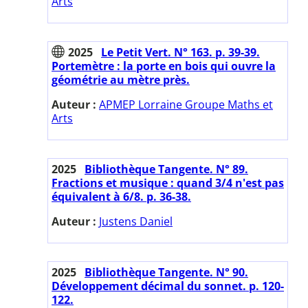
Arts
2025
Le Petit Vert. N° 163. p. 39-39.
Portemètre : la porte en bois qui ouvre la
géométrie au mètre près.
Auteur :
APMEP Lorraine Groupe Maths et
Arts
2025
Bibliothèque Tangente. N° 89.
Fractions et musique : quand 3/4 n'est pas
équivalent à 6/8. p. 36-38.
Auteur :
Justens Daniel
2025
Bibliothèque Tangente. N° 90.
Développement décimal du sonnet. p. 120-
122.