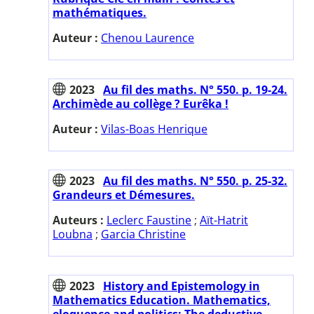
mathématiques.
Auteur :
Chenou Laurence
2023
Au fil des maths. N° 550. p. 19-24.
Archimède au collège ? Eurêka !
Auteur :
Vilas-Boas Henrique
2023
Au fil des maths. N° 550. p. 25-32.
Grandeurs et Démesures.
Auteurs :
Leclerc Faustine
;
Aït-Hatrit
Loubna
;
Garcia Christine
2023
History and Epistemology in
Mathematics Education. Mathematics,
eloquence and politics: The deductive