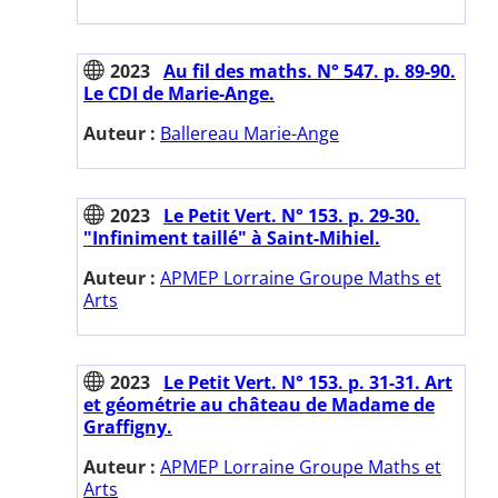
2023
Au fil des maths. N° 547. p. 89-90.
Le CDI de Marie-Ange.
Auteur :
Ballereau Marie-Ange
2023
Le Petit Vert. N° 153. p. 29-30.
"Infiniment taillé" à Saint-Mihiel.
Auteur :
APMEP Lorraine Groupe Maths et
Arts
2023
Le Petit Vert. N° 153. p. 31-31. Art
et géométrie au château de Madame de
Graffigny.
Auteur :
APMEP Lorraine Groupe Maths et
Arts