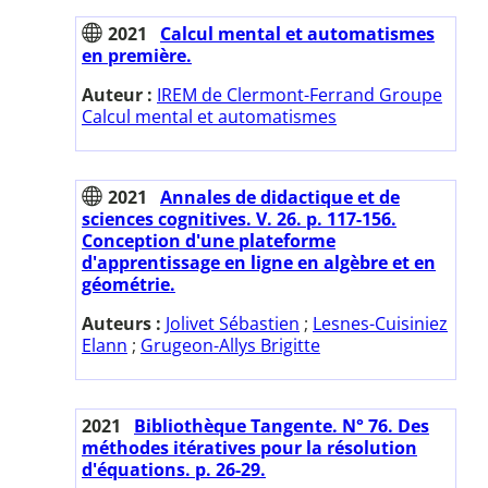
2021
Calcul mental et automatismes
en première.
Auteur :
IREM de Clermont-Ferrand Groupe
Calcul mental et automatismes
2021
Annales de didactique et de
sciences cognitives. V. 26. p. 117-156.
Conception d'une plateforme
d'apprentissage en ligne en algèbre et en
géométrie.
Auteurs :
Jolivet Sébastien
;
Lesnes-Cuisiniez
Elann
;
Grugeon-Allys Brigitte
2021
Bibliothèque Tangente. N° 76. Des
méthodes itératives pour la résolution
d'équations. p. 26-29.