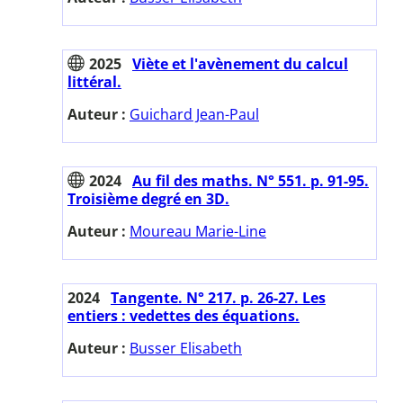
2025
Viète et l'avènement du calcul
littéral.
Auteur :
Guichard Jean-Paul
2024
Au fil des maths. N° 551. p. 91-95.
Troisième degré en 3D.
Auteur :
Moureau Marie-Line
2024
Tangente. N° 217. p. 26-27. Les
entiers : vedettes des équations.
Auteur :
Busser Elisabeth