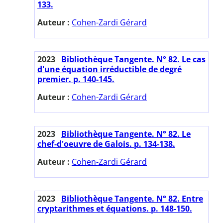
133.
Auteur :
Cohen-Zardi Gérard
2023
Bibliothèque Tangente. N° 82. Le cas
d'une équation irréductible de degré
premier. p. 140-145.
Auteur :
Cohen-Zardi Gérard
2023
Bibliothèque Tangente. N° 82. Le
chef-d'oeuvre de Galois. p. 134-138.
Auteur :
Cohen-Zardi Gérard
2023
Bibliothèque Tangente. N° 82. Entre
cryptarithmes et équations. p. 148-150.