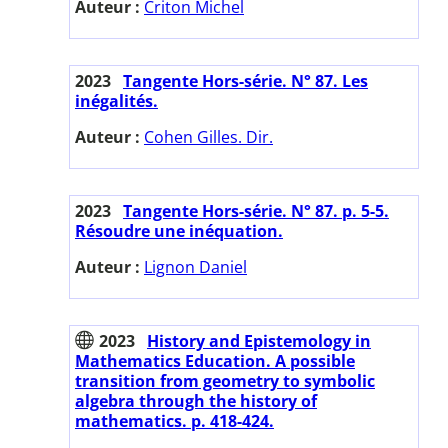
Auteur :
Criton Michel
2023
Tangente Hors-série. N° 87. Les
inégalités.
Auteur :
Cohen Gilles. Dir.
2023
Tangente Hors-série. N° 87. p. 5-5.
Résoudre une inéquation.
Auteur :
Lignon Daniel
2023
History and Epistemology in
Mathematics Education. A possible
transition from geometry to symbolic
algebra through the history of
mathematics. p. 418-424.