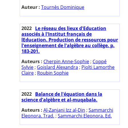
Auteur :
Tournès Dominique
2022
Le réseau des lieux d'Education
associés à l'Institut français de
lEducation. Production de ressources pour
l'enseignement de l'algèbre au collège. p.
183-201.
Auteurs :
Cherpin Anne-Sophie
;
Coppé
Sylvie
;
Goislard Alexandra
;
Piolti Lamorthe
Claire
;
Roubin Sophie
2022
Balance de l'équation dans la
science d'algèbre et al-muqabala.
Auteurs :
Al-Zanjani Izz al-Din
;
Sammarchi
Eleonora. Trad.
;
Sammarchi Eleonora. Ed.