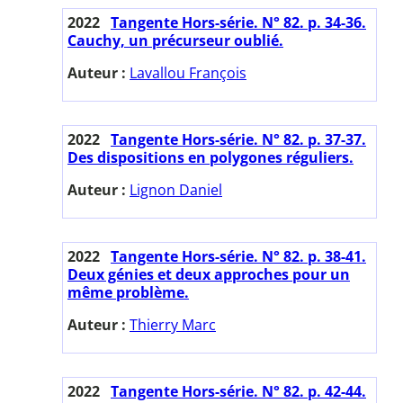
2022
Tangente Hors-série. N° 82. p. 34-36.
Cauchy, un précurseur oublié.
Auteur :
Lavallou François
2022
Tangente Hors-série. N° 82. p. 37-37.
Des dispositions en polygones réguliers.
Auteur :
Lignon Daniel
2022
Tangente Hors-série. N° 82. p. 38-41.
Deux génies et deux approches pour un
même problème.
Auteur :
Thierry Marc
2022
Tangente Hors-série. N° 82. p. 42-44.