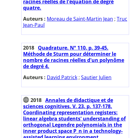
racines réelles de l'équation de degré
quatre.
Auteurs :
Moreau de Saint-Martin Jean
;
Truc
Jean-Paul
2018
Quadrature. N° 110. p. 39-45.
Méthode de Sturm pour déterminer le
nombre de racines réelles d'un polynôme
de degré 4.
Auteurs :
David Patrick
;
Sautier Julien
2018
Annales de didactique et de
sciences cognitives. V. 23. p. 137-178.
Coordinating representation registers:
linear algebra students' understanding of
orthogonal Legendre polynomials in the
inner product space P_n in a technology-
assisted learning environment.