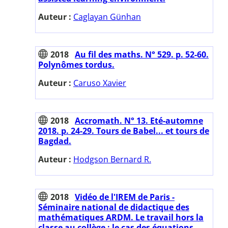
Auteur :
Caglayan Günhan
2018
Au fil des maths. N° 529. p. 52-60.
Polynômes tordus.
Auteur :
Caruso Xavier
2018
Accromath. N° 13. Eté-automne
2018. p. 24-29. Tours de Babel... et tours de
Bagdad.
Auteur :
Hodgson Bernard R.
2018
Vidéo de l'IREM de Paris -
Séminaire national de didactique des
mathématiques ARDM. Le travail hors la
classe au collège : le cas des équations.