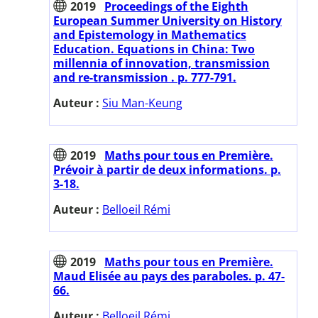
2019
Proceedings of the Eighth
European Summer University on History
and Epistemology in Mathematics
Education. Equations in China: Two
millennia of innovation, transmission
and re-transmission . p. 777-791.
Auteur :
Siu Man-Keung
2019
Maths pour tous en Première.
Prévoir à partir de deux informations. p.
3-18.
Auteur :
Belloeil Rémi
2019
Maths pour tous en Première.
Maud Elisée au pays des paraboles. p. 47-
66.
Auteur :
Belloeil Rémi