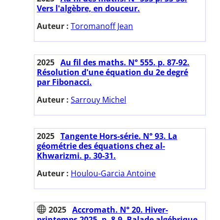
Vers l'algèbre, en douceur.
Auteur :
Toromanoff Jean
2025
Au fil des maths. N° 555. p. 87-92.
Résolution d'une équation du 2e degré
par Fibonacci.
Auteur :
Sarrouy Michel
2025
Tangente Hors-série. N° 93. La
géométrie des équations chez al-
Khwarizmi. p. 30-31.
Auteur :
Houlou-Garcia Antoine
2025
Accromath. N° 20. Hiver-
printemps 2025. p. 8-9. Balade algébrique