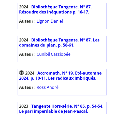
2024
Bibliothèque Tangente. N° 87.
Résoudre des inéquations p. 16-17.
Auteur :
Lignon Daniel
2024
Bibliothèque Tangente. N° 87. Les
domaines du plan. p. 58-61.
Auteur :
Cunibil Cassiopée
2024
Accromath. N° 19. Eté-automne
2024. p. 10-11. Les radicaux imbriqués.
Auteur :
Ross André
2023
Tangente Hors-série. N° 85. p. 54-54.
Le pari imperdable de Jean-Pascal.