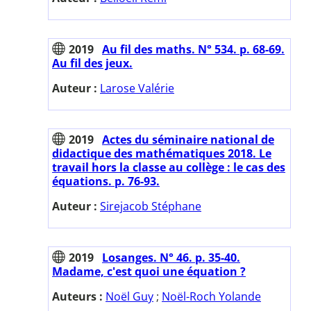
2019
Au fil des maths. N° 534. p. 68-69.
Au fil des jeux.
Auteur :
Larose Valérie
2019
Actes du séminaire national de
didactique des mathématiques 2018. Le
travail hors la classe au collège : le cas des
équations. p. 76-93.
Auteur :
Sirejacob Stéphane
2019
Losanges. N° 46. p. 35-40.
Madame, c'est quoi une équation ?
Auteurs :
Noël Guy
;
Noël-Roch Yolande