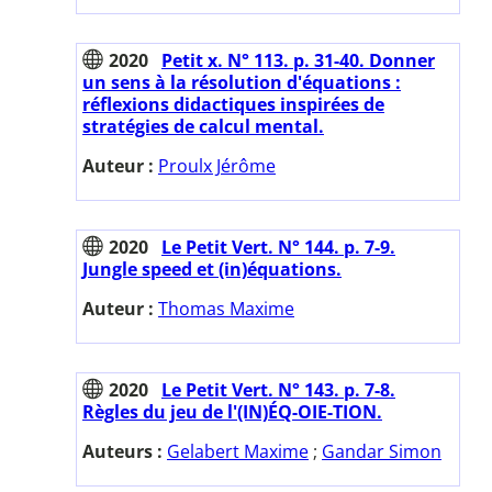
2020
Petit x. N° 113. p. 31-40. Donner
un sens à la résolution d'équations :
réflexions didactiques inspirées de
stratégies de calcul mental.
Auteur :
Proulx Jérôme
2020
Le Petit Vert. N° 144. p. 7-9.
Jungle speed et (in)équations.
Auteur :
Thomas Maxime
2020
Le Petit Vert. N° 143. p. 7-8.
Règles du jeu de l'(IN)ÉQ-OIE-TION.
Auteurs :
Gelabert Maxime
;
Gandar Simon