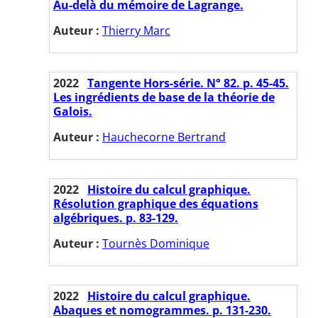
Au-delà du mémoire de Lagrange.
Auteur :
Thierry Marc
2022
Tangente Hors-série. N° 82. p. 45-45.
Les ingrédients de base de la théorie de
Galois.
Auteur :
Hauchecorne Bertrand
2022
Histoire du calcul graphique.
Résolution graphique des équations
algébriques. p. 83-129.
Auteur :
Tournès Dominique
2022
Histoire du calcul graphique.
Abaques et nomogrammes. p. 131-230.