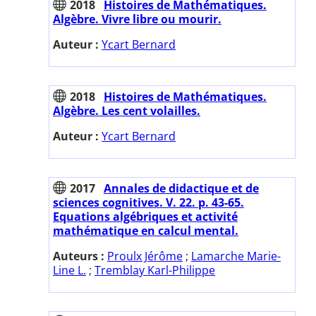
2018
Histoires de Mathématiques.
Algèbre. Vivre libre ou mourir.
Auteur :
Ycart Bernard
2018
Histoires de Mathématiques.
Algèbre. Les cent volailles.
Auteur :
Ycart Bernard
2017
Annales de didactique et de
sciences cognitives. V. 22. p. 43-65.
Equations algébriques et activité
mathématique en calcul mental.
Auteurs :
Proulx Jérôme
;
Lamarche Marie-
Line L.
;
Tremblay Karl-Philippe