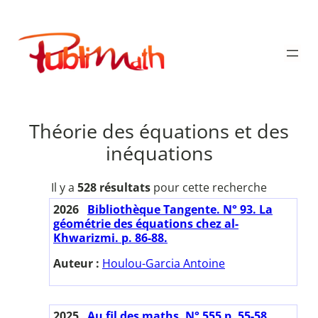
Aller
au
Publimath
contenu
Théorie des équations et des
inéquations
Il y a
528 résultats
pour cette recherche
2026
Bibliothèque Tangente. N° 93. La
géométrie des équations chez al-
Khwarizmi. p. 86-88.
Auteur :
Houlou-Garcia Antoine
2025
Au fil des maths. N° 555 p. 55-58.