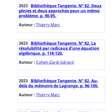
2023
Bibliothèque Tangente. N° 82. Deux
génies et deux approches pour un même
problème. p. 90-95.
Auteur :
Thierry Marc
2023
Bibliothèque Tangente. N° 82. La
résolubilité par radicaux d'une équation
algébrique. p. 118-120.
Auteur :
Cohen-Zardi Gérard
2023
Bibliothèque Tangente. N° 82. Au-
delà du mémoire de Lagrange. p. 96-100.
Auteur :
Thierry Marc