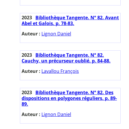
2023
Bibliothèque Tangente. N° 82. Avant
Abel et Galois. p. 78-83.
Auteur :
Lignon Daniel
2023
Bibliothèque Tangente. N° 82.
Cauchy, un précurseur oublié. p. 84-88.
Auteur :
Lavallou François
2023
Bibliothèque Tangente. N° 82. Des
dispositions en polygones réguliers. p. 89-
89.
Auteur :
Lignon Daniel