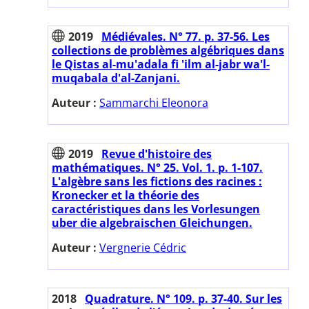
2019
Médiévales. N° 77. p. 37-56. Les
collections de problèmes algébriques dans
le Qistas al-mu'adala fi 'ilm al-jabr wa'l-
muqabala d'al-Zanjani.
Auteur :
Sammarchi Eleonora
2019
Revue d'histoire des
mathématiques. N° 25. Vol. 1. p. 1-107.
L'algèbre sans les fictions des racines :
Kronecker et la théorie des
caractéristiques dans les Vorlesungen
uber die algebraischen Gleichungen.
Auteur :
Vergnerie Cédric
2018
Quadrature. N° 109. p. 37-40. Sur les