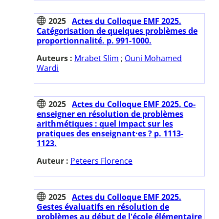
2025
Actes du Colloque EMF 2025.
Catégorisation de quelques problèmes de
proportionnalité. p. 991-1000.
Auteurs :
Mrabet Slim
;
Ouni Mohamed
Wardi
2025
Actes du Colloque EMF 2025. Co-
enseigner en résolution de problèmes
arithmétiques : quel impact sur les
pratiques des enseignant·es ? p. 1113-
1123.
Auteur :
Peteers Florence
2025
Actes du Colloque EMF 2025.
Gestes évaluatifs en résolution de
problèmes au début de l'école élémentaire