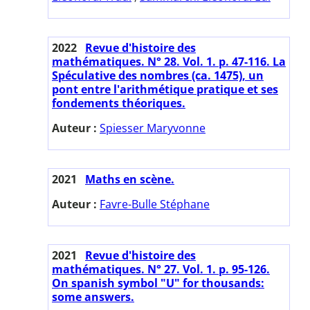
2022
Revue d'histoire des
mathématiques. N° 28. Vol. 1. p. 47-116. La
Spéculative des nombres (ca. 1475), un
pont entre l'arithmétique pratique et ses
fondements théoriques.
Auteur :
Spiesser Maryvonne
2021
Maths en scène.
Auteur :
Favre-Bulle Stéphane
2021
Revue d'histoire des
mathématiques. N° 27. Vol. 1. p. 95-126.
On spanish symbol "U" for thousands:
some answers.