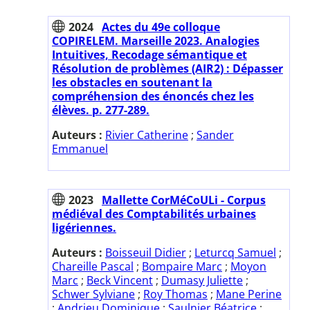
2024
Actes du 49e colloque
COPIRELEM. Marseille 2023. Analogies
Intuitives, Recodage sémantique et
Résolution de problèmes (AIR2) : Dépasser
les obstacles en soutenant la
compréhension des énoncés chez les
élèves. p. 277-289.
Auteurs :
Rivier Catherine
;
Sander
Emmanuel
2023
Mallette CorMéCoULi - Corpus
médiéval des Comptabilités urbaines
ligériennes.
Auteurs :
Boisseuil Didier
;
Leturcq Samuel
;
Chareille Pascal
;
Bompaire Marc
;
Moyon
Marc
;
Beck Vincent
;
Dumasy Juliette
;
Schwer Sylviane
;
Roy Thomas
;
Mane Perine
;
Andrieu Dominique
;
Saulnier Béatrice
;