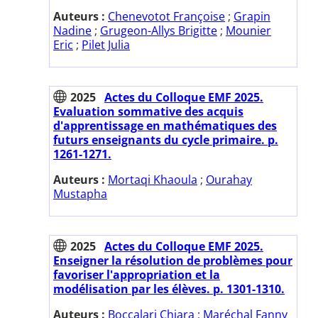
Auteurs :
Chenevotot Françoise
;
Grapin
Nadine
;
Grugeon-Allys Brigitte
;
Mounier
Eric
;
Pilet Julia
2025
Actes du Colloque EMF 2025.
Evaluation sommative des acquis
d'apprentissage en mathématiques des
futurs enseignants du cycle primaire. p.
1261-1271.
Auteurs :
Mortaqi Khaoula
;
Ourahay
Mustapha
2025
Actes du Colloque EMF 2025.
Enseigner la résolution de problèmes pour
favoriser l'appropriation et la
modélisation par les élèves. p. 1301-1310.
Auteurs :
Boccalari Chiara
;
Maréchal Fanny