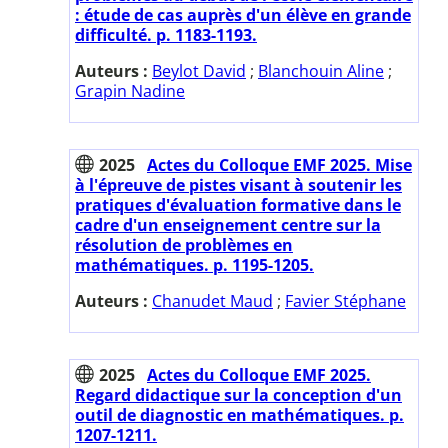
: étude de cas auprès d'un élève en grande
difficulté. p. 1183-1193.
Auteurs :
Beylot David
;
Blanchouin Aline
;
Grapin Nadine
2025
Actes du Colloque EMF 2025. Mise
à l'épreuve de pistes visant à soutenir les
pratiques d'évaluation formative dans le
cadre d'un enseignement centre sur la
résolution de problèmes en
mathématiques. p. 1195-1205.
Auteurs :
Chanudet Maud
;
Favier Stéphane
2025
Actes du Colloque EMF 2025.
Regard didactique sur la conception d'un
outil de diagnostic en mathématiques. p.
1207-1211.