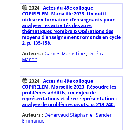
2024
Actes du 49e colloque
COPIRELEM. Marseille 2023. Un outil
utilisé en formation d’enseignants pour
analyser les activités des axes
thématiques Nombre & Opérations des
moyens d'enseignement romands en cycle
2. p. 135-158.
Auteurs :
Gardes Marie-Line
;
Delétra
Manon
2024
Actes du 49e colloque
COPIRELEM. Marseille 2023. Résoudre les
problèmes additifs, un enjeu de
représentations et de re-représentation :
analyse de problèmes pivots. p. 218-240.
Auteurs :
Dénervaud Stéphanie
;
Sander
Emmanuel