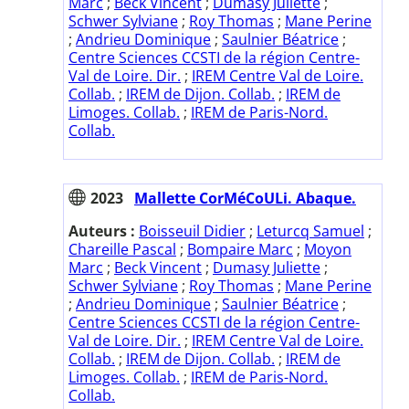
Marc
;
Beck Vincent
;
Dumasy Juliette
;
Schwer Sylviane
;
Roy Thomas
;
Mane Perine
;
Andrieu Dominique
;
Saulnier Béatrice
;
Centre Sciences CCSTI de la région Centre-
Val de Loire. Dir.
;
IREM Centre Val de Loire.
Collab.
;
IREM de Dijon. Collab.
;
IREM de
Limoges. Collab.
;
IREM de Paris-Nord.
Collab.
2023
Mallette CorMéCoULi. Abaque.
Auteurs :
Boisseuil Didier
;
Leturcq Samuel
;
Chareille Pascal
;
Bompaire Marc
;
Moyon
Marc
;
Beck Vincent
;
Dumasy Juliette
;
Schwer Sylviane
;
Roy Thomas
;
Mane Perine
;
Andrieu Dominique
;
Saulnier Béatrice
;
Centre Sciences CCSTI de la région Centre-
Val de Loire. Dir.
;
IREM Centre Val de Loire.
Collab.
;
IREM de Dijon. Collab.
;
IREM de
Limoges. Collab.
;
IREM de Paris-Nord.
Collab.