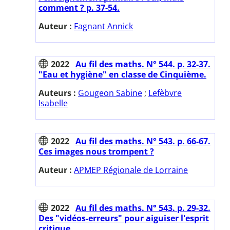
comment ? p. 37-54.
Auteur :
Fagnant Annick
2022
Au fil des maths. N° 544. p. 32-37.
"Eau et hygiène" en classe de Cinquième.
Auteurs :
Gougeon Sabine
;
Lefèbvre
Isabelle
2022
Au fil des maths. N° 543. p. 66-67.
Ces images nous trompent ?
Auteur :
APMEP Régionale de Lorraine
2022
Au fil des maths. N° 543. p. 29-32.
Des "vidéos-erreurs" pour aiguiser l'esprit
critique.