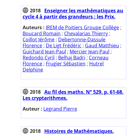
2018
Enseigner les mathématiques au
cycle 4 à partir des grandeurs : les Prix.
Auteurs :
IREM de Poitiers Groupe Collège
;
Boucard Romain
;
Chevalarias Thierry
;
Coillot Jérôme
;
Debertonne-Dassule
Florence
;
De Ligt Frédéric
;
Gaud Matthieu
;
Guichard Jean-Paul
;
Mercier Jean-Paul
;
Redondo Cyril
;
Belhaj Badri
;
Corneau
Florence
;
Frugier Sébastien
;
Hutrel
Delphine
2018
Au fil des maths. N° 529. p. 61-68.
Les cryptarithmes.
Auteur :
Legrand Pierre
2018
Histoires de Mathématiques.