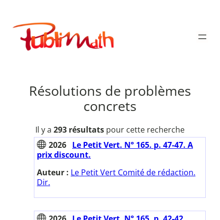
Aller
au
Publimath
contenu
Résolutions de problèmes
concrets
Il y a
293 résultats
pour cette recherche
2026
Le Petit Vert. N° 165. p. 47-47. A
prix discount.
Auteur :
Le Petit Vert Comité de rédaction.
Dir.
2026
Le Petit Vert. N° 165. p. 42-42.