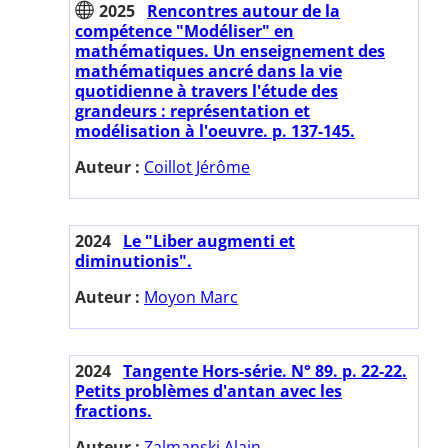
2025
Rencontres autour de la
compétence "Modéliser" en
mathématiques. Un enseignement des
mathématiques ancré dans la vie
quotidienne à travers l'étude des
grandeurs : représentation et
modélisation à l'oeuvre. p. 137-145.
Auteur :
Coillot Jérôme
2024
Le "Liber augmenti et
diminutionis".
Auteur :
Moyon Marc
2024
Tangente Hors-série. N° 89. p. 22-22.
Petits problèmes d'antan avec les
fractions.
Auteur :
Zalmanski Alain