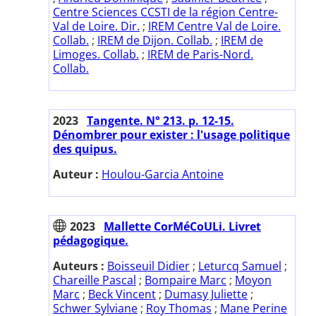
Centre Sciences CCSTI de la région Centre-
Val de Loire. Dir.
;
IREM Centre Val de Loire.
Collab.
;
IREM de Dijon. Collab.
;
IREM de
Limoges. Collab.
;
IREM de Paris-Nord.
Collab.
2023
Tangente. N° 213. p. 12-15.
Dénombrer pour exister : l'usage politique
des quipus.
Auteur :
Houlou-Garcia Antoine
2023
Mallette CorMéCoULi. Livret
pédagogique.
Auteurs :
Boisseuil Didier
;
Leturcq Samuel
;
Chareille Pascal
;
Bompaire Marc
;
Moyon
Marc
;
Beck Vincent
;
Dumasy Juliette
;
Schwer Sylviane
;
Roy Thomas
;
Mane Perine