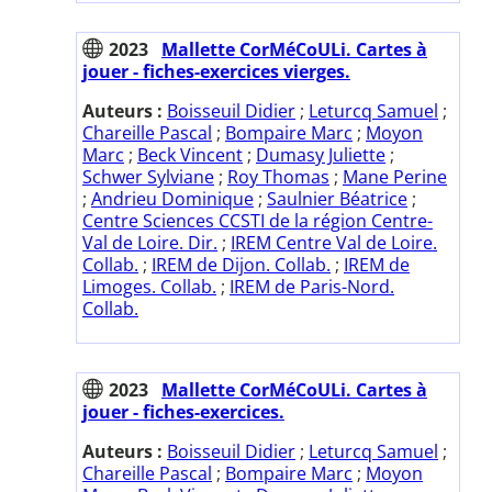
2023
Mallette CorMéCoULi. Cartes à
jouer - fiches-exercices vierges.
Auteurs :
Boisseuil Didier
;
Leturcq Samuel
;
Chareille Pascal
;
Bompaire Marc
;
Moyon
Marc
;
Beck Vincent
;
Dumasy Juliette
;
Schwer Sylviane
;
Roy Thomas
;
Mane Perine
;
Andrieu Dominique
;
Saulnier Béatrice
;
Centre Sciences CCSTI de la région Centre-
Val de Loire. Dir.
;
IREM Centre Val de Loire.
Collab.
;
IREM de Dijon. Collab.
;
IREM de
Limoges. Collab.
;
IREM de Paris-Nord.
Collab.
2023
Mallette CorMéCoULi. Cartes à
jouer - fiches-exercices.
Auteurs :
Boisseuil Didier
;
Leturcq Samuel
;
Chareille Pascal
;
Bompaire Marc
;
Moyon