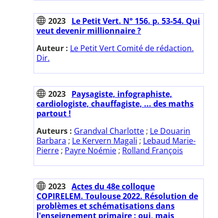
2023
Le Petit Vert. N° 156. p. 53-54. Qui
veut devenir millionnaire ?
Auteur :
Le Petit Vert Comité de rédaction.
Dir.
2023
Paysagiste, infographiste,
cardiologiste, chauffagiste, ... des maths
partout !
Auteurs :
Grandval Charlotte
;
Le Douarin
Barbara
;
Le Kervern Magali
;
Lebaud Marie-
Pierre
;
Payre Noémie
;
Rolland François
2023
Actes du 48e colloque
COPIRELEM. Toulouse 2022. Résolution de
problèmes et schématisations dans
l'enseignement primaire : oui, mais