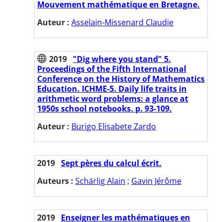
Mouvement mathématique en Bretagne.
Auteur :
Asselain-Missenard Claudie
2019
"Dig where you stand" 5.
Proceedings of the Fifth International
Conference on the History of Mathematics
Education. ICHME-5. Daily life traits in
arithmetic word problems: a glance at
1950s school notebooks. p. 93-109.
Auteur :
Burigo Elisabete Zardo
2019
Sept pères du calcul écrit.
Auteurs :
Schärlig Alain
;
Gavin Jérôme
2019
Enseigner les mathématiques en