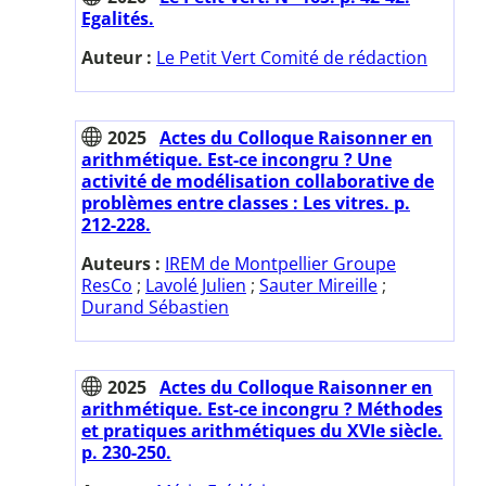
Egalités.
Auteur :
Le Petit Vert Comité de rédaction
2025
Actes du Colloque Raisonner en
arithmétique. Est-ce incongru ? Une
activité de modélisation collaborative de
problèmes entre classes : Les vitres. p.
212-228.
Auteurs :
IREM de Montpellier Groupe
ResCo
;
Lavolé Julien
;
Sauter Mireille
;
Durand Sébastien
2025
Actes du Colloque Raisonner en
arithmétique. Est-ce incongru ? Méthodes
et pratiques arithmétiques du XVIe siècle.
p. 230-250.