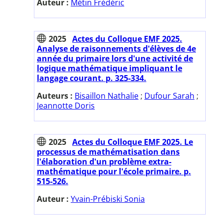
Auteur :
Métin Frédéric
2025
Actes du Colloque EMF 2025.
Analyse de raisonnements d'élèves de 4e
année du primaire lors d'une activité de
logique mathématique impliquant le
langage courant. p. 325-334.
Auteurs :
Bisaillon Nathalie
;
Dufour Sarah
;
Jeannotte Doris
2025
Actes du Colloque EMF 2025. Le
processus de mathématisation dans
l'élaboration d'un problème extra-
mathématique pour l'école primaire. p.
515-526.
Auteur :
Yvain-Prébiski Sonia