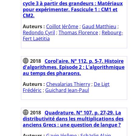
cycle 3 à partir des grandeurs : Matériaux
pour expérimenter. Fascicule 1 : CM1 et
CM2.
Auteurs :
Coillot Jérôme
;
Gaud Matthieu
;
Redondo Cyril
;
Thomas Florence
;
Rebourg-
Fert Laëtitia
2018
Corol'aire. N° 112. p. 5-7. Histoire
d'algorithmes. Episode 2 : L'algorithmique
au temps des pharaons.
Auteurs :
Chevalarias Thierry
;
De Ligt
Frédéric
;
Guichard Jean-Paul
2018
Quadrature. N° 107. p. 27-29. La
distributivité dans les multiplications des
anciens Grecs : une question de langue ?
Auteurs :
Gavin Jérôme
;
Schärlig Alain