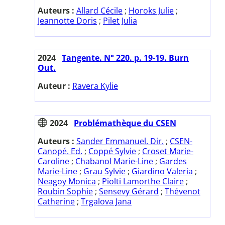
Auteurs :
Allard Cécile
;
Horoks Julie
;
Jeannotte Doris
;
Pilet Julia
2024
Tangente. N° 220. p. 19-19. Burn
Out.
Auteur :
Ravera Kylie
2024
Problémathèque du CSEN
Auteurs :
Sander Emmanuel. Dir.
;
CSEN-
Canopé. Ed.
;
Coppé Sylvie
;
Croset Marie-
Caroline
;
Chabanol Marie-Line
;
Gardes
Marie-Line
;
Grau Sylvie
;
Giardino Valeria
;
Neagoy Monica
;
Piolti Lamorthe Claire
;
Roubin Sophie
;
Sensevy Gérard
;
Thévenot
Catherine
;
Trgalova Jana