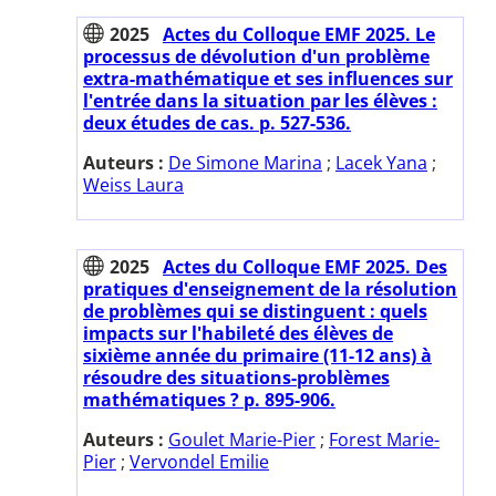
2025
Actes du Colloque EMF 2025. Le
processus de dévolution d'un problème
extra-mathématique et ses influences sur
l'entrée dans la situation par les élèves :
deux études de cas. p. 527-536.
Auteurs :
De Simone Marina
;
Lacek Yana
;
Weiss Laura
2025
Actes du Colloque EMF 2025. Des
pratiques d'enseignement de la résolution
de problèmes qui se distinguent : quels
impacts sur l'habileté des élèves de
sixième année du primaire (11-12 ans) à
résoudre des situations-problèmes
mathématiques ? p. 895-906.
Auteurs :
Goulet Marie-Pier
;
Forest Marie-
Pier
;
Vervondel Emilie