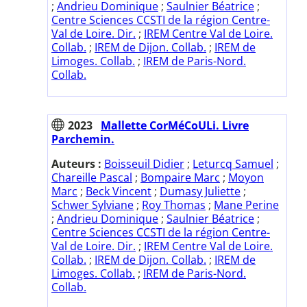
;
Andrieu Dominique
;
Saulnier Béatrice
;
Centre Sciences CCSTI de la région Centre-
Val de Loire. Dir.
;
IREM Centre Val de Loire.
Collab.
;
IREM de Dijon. Collab.
;
IREM de
Limoges. Collab.
;
IREM de Paris-Nord.
Collab.
2023
Mallette CorMéCoULi. Livre
Parchemin.
Auteurs :
Boisseuil Didier
;
Leturcq Samuel
;
Chareille Pascal
;
Bompaire Marc
;
Moyon
Marc
;
Beck Vincent
;
Dumasy Juliette
;
Schwer Sylviane
;
Roy Thomas
;
Mane Perine
;
Andrieu Dominique
;
Saulnier Béatrice
;
Centre Sciences CCSTI de la région Centre-
Val de Loire. Dir.
;
IREM Centre Val de Loire.
Collab.
;
IREM de Dijon. Collab.
;
IREM de
Limoges. Collab.
;
IREM de Paris-Nord.
Collab.