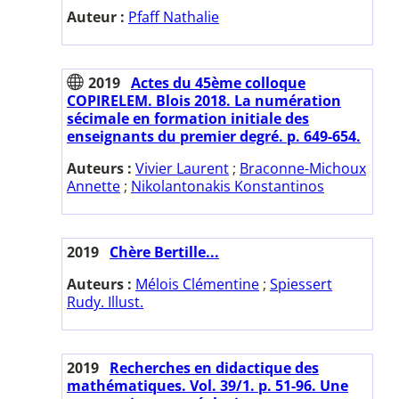
Auteur :
Pfaff Nathalie
2019
Actes du 45ème colloque
COPIRELEM. Blois 2018. La numération
sécimale en formation initiale des
enseignants du premier degré. p. 649-654.
Auteurs :
Vivier Laurent
;
Braconne-Michoux
Annette
;
Nikolantonakis Konstantinos
2019
Chère Bertille...
Auteurs :
Mélois Clémentine
;
Spiessert
Rudy. Illust.
2019
Recherches en didactique des
mathématiques. Vol. 39/1. p. 51-96. Une