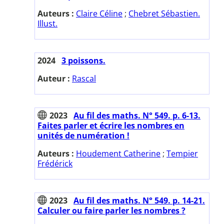
Auteurs :
Claire Céline
;
Chebret Sébastien.
Illust.
2024
3 poissons.
Auteur :
Rascal
2023
Au fil des maths. N° 549. p. 6-13.
Faites parler et écrire les nombres en
unités de numération !
Auteurs :
Houdement Catherine
;
Tempier
Frédérick
2023
Au fil des maths. N° 549. p. 14-21.
Calculer ou faire parler les nombres ?