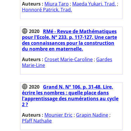
Auteurs :
Miura Taro
;
Maeda Yukari. Trad.
;
Honnoré Patrick. Trad.
2020
RMé - Revue de Mathématiques
pour l'Ecole. N° 233. p. 117-127. Une carte
des connaissances pour la construction
du nombre en maternelle.
Auteurs :
Croset Marie-Caroline
;
Gardes
Marie-Line
2020
Grand N. N° 106. p. 31-48. Lire,
écrire les nombres : quelle place dans
l'apprentissage des numérations au cycle
2 ?
Auteurs :
Mounier Eric
;
Grapin Nadine
;
Pfaff Nathalie