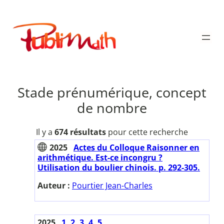
Aller
au
Publimath
contenu
Stade prénumérique, concept
de nombre
Il y a
674 résultats
pour cette recherche
2025
Actes du Colloque Raisonner en
arithmétique. Est-ce incongru ?
Utilisation du boulier chinois. p. 292-305.
Auteur :
Pourtier Jean-Charles
2025
1, 2, 3, 4, 5.