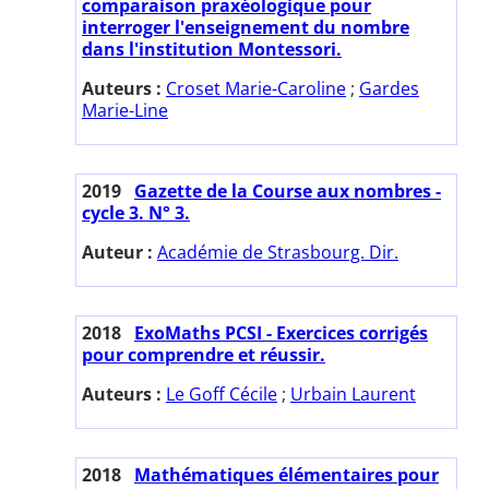
comparaison praxéologique pour
interroger l'enseignement du nombre
dans l'institution Montessori.
Auteurs :
Croset Marie-Caroline
;
Gardes
Marie-Line
2019
Gazette de la Course aux nombres -
cycle 3. N° 3.
Auteur :
Académie de Strasbourg. Dir.
2018
ExoMaths PCSI - Exercices corrigés
pour comprendre et réussir.
Auteurs :
Le Goff Cécile
;
Urbain Laurent
2018
Mathématiques élémentaires pour