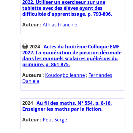
2022. Utiliser un exerciseur sur une
tablette avec des élèves ayant des
difficultés d'apprentissage. p. 793-806.
Auteur :
Athias Francine
2024
Actes du huitième Colloque EMF
2022. La numération de position décimale
dans les manuels scolaires québécois du
primaire. p. 861-875.
Auteurs :
Koudogbo Jeanne
;
Fernandes
Daniela
2024
Au fil des maths. N° 554. p. 8-16.
Enseigner les maths par la fiction.
Auteur :
Petit Serge