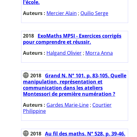
l'école.
Auteurs :
Mercier Alain
;
Quilio Serge
2018
ExoMaths MPSI - Exercices corrigés
pour comprendre et réussir.
Auteurs :
Halgand Olivier
;
Morra Anna
2018
Grand N. N° 101. p. 83-105. Quelle
manipulation, représentation et
communication dans les ateliers
Montessori de première numération ?
Auteurs :
Gardes Marie-Line
;
Courtier
Philippine
2018
Au fil des maths. N° 528. p. 39-46.