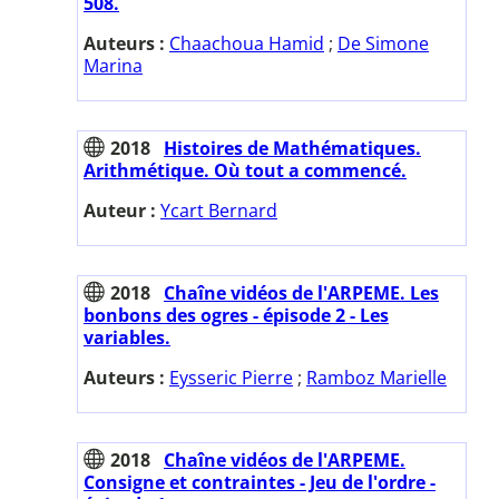
508.
Auteurs :
Chaachoua Hamid
;
De Simone
Marina
2018
Histoires de Mathématiques.
Arithmétique. Où tout a commencé.
Auteur :
Ycart Bernard
2018
Chaîne vidéos de l'ARPEME. Les
bonbons des ogres - épisode 2 - Les
variables.
Auteurs :
Eysseric Pierre
;
Ramboz Marielle
2018
Chaîne vidéos de l'ARPEME.
Consigne et contraintes - Jeu de l'ordre -