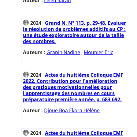
Auteur :
Leleu Sarah
2024
Grand N. N° 113. p. 29-48. Evaluer
la résolution de problèmes additifs au CP :
une étude exploratoire autour de la taille
des nombres.
Auteurs :
Grapin Nadine
;
Mounier Eric
2024
Actes du huitième Colloque EMF
2022. Contribution pour l'amélioration
des pratiques motivationnelles pour
l'apprentissage des nombres en cours
préparatoire première année. p. 683-692.
Auteur :
Djoue Boa Ekora Hélène
2024
Actes du huitième Colloque EMF