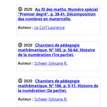
2020
Au fil des maths. Numéro spécial
"Premier degré". p. 38-41. Décomposition
des nombres en maternelle.
Auteur :
Le Corf Laurence
2020
Chantiers de pédagogie
mathématique. N° 185. p. 56-64. Histoire
de la numération (1re partie).
Auteur :
Schwer Sylviane R.
2020
Chantiers de pédagogie
mathématique. N° 186. p. 5-11. Histoire de
la numération (2e partie).
Auteur :
Schwer Sylviane R.