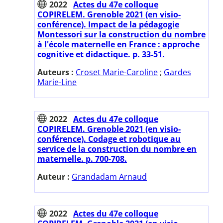
2022
Actes du 47e colloque
COPIRELEM. Grenoble 2021 (en visio-
conférence). Impact de la pédagogie
Montessori sur la construction du nombre
à l'école maternelle en France : approche
cognitive et didactique. p. 33-51.
Auteurs :
Croset Marie-Caroline
;
Gardes
Marie-Line
2022
Actes du 47e colloque
COPIRELEM. Grenoble 2021 (en visio-
conférence). Codage et robotique au
service de la construction du nombre en
maternelle. p. 700-708.
Auteur :
Grandadam Arnaud
2022
Actes du 47e colloque