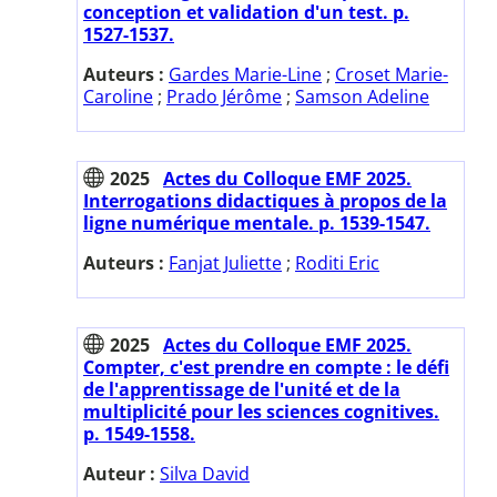
conception et validation d'un test. p.
1527-1537.
Auteurs :
Gardes Marie-Line
;
Croset Marie-
Caroline
;
Prado Jérôme
;
Samson Adeline
2025
Actes du Colloque EMF 2025.
Interrogations didactiques à propos de la
ligne numérique mentale. p. 1539-1547.
Auteurs :
Fanjat Juliette
;
Roditi Eric
2025
Actes du Colloque EMF 2025.
Compter, c'est prendre en compte : le défi
de l'apprentissage de l'unité et de la
multiplicité pour les sciences cognitives.
p. 1549-1558.
Auteur :
Silva David