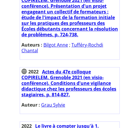
COPIRELEM. Grenoble 2021 (en visio-
conférence). Présentation d'un projet
engageant un collectif de formateurs :
étude de l'impact de la formation initiale
sur les pratiques des professeurs des
Écoles débutants concernant la résolution
de problèmes. p. 724-738.
Auteurs :
Bilgot Anne
;
Tufféry-Rochdi
Chantal
2022
Actes du 47e colloque
COPIRELEM. Grenoble 2021 (en visio-
conférence). Conditions d'une vigilance
didactique chez les professeurs des écoles
stagiaires. p. 814-827.
Auteur :
Grau Sylvie
2022
Le livre à compter jusqu'à 1.