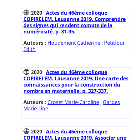
2020
Actes du 46ème colloque
COPIRELEM. Lausanne 2019. Comprendre
des signes qui rendent compte de la
numérosité. p. 81-95.
Auteurs :
Houdement Catherine
;
Petitfour
Edith
2020
Actes du 46ème colloque
COPIRELEM. Lausanne 2019. Une carte des
connaissances pour la construction du
nombre en maternelle. p. 327-337.
Auteurs :
Croset Marie-Caroline
;
Gardes
Marie-Line
2020
Actes du 46ème colloque
COPIRELEM. Lausanne 2019. Associer une