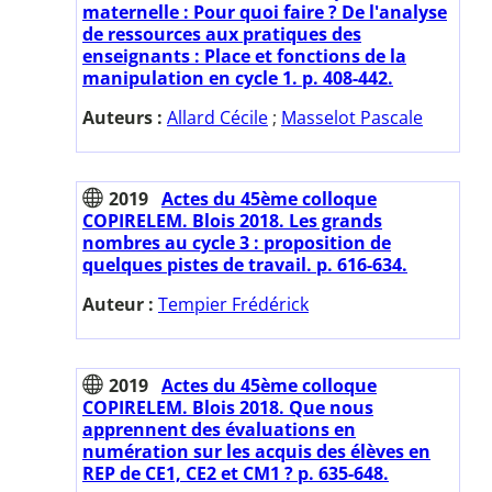
maternelle : Pour quoi faire ? De l'analyse
de ressources aux pratiques des
enseignants : Place et fonctions de la
manipulation en cycle 1. p. 408-442.
Auteurs :
Allard Cécile
;
Masselot Pascale
2019
Actes du 45ème colloque
COPIRELEM. Blois 2018. Les grands
nombres au cycle 3 : proposition de
quelques pistes de travail. p. 616-634.
Auteur :
Tempier Frédérick
2019
Actes du 45ème colloque
COPIRELEM. Blois 2018. Que nous
apprennent des évaluations en
numération sur les acquis des élèves en
REP de CE1, CE2 et CM1 ? p. 635-648.