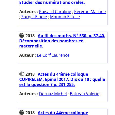
Etudier des numérations orales.
Auteurs :
Poisard Caroline
;
Kervran Martine
;
Surget Elodie
;
Moumin Estelle
2018
Au fil des maths. N° 530. p. 37-40.
Décomposition des nombres en
maternelle.
Auteur :
Le Corf Laurence
2018
Actes du 44ème colloque
COPIRELEM. Epinal 2017. Dix ou 10 : quelle
est la question ? p. 231-255.
Auteurs :
Deruaz Michel
;
Batteau Valérie
2018
Actes du 44ème colloque