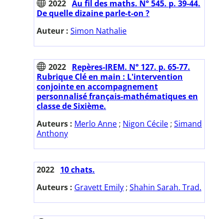
2022
Au fil des maths. N° 545. p. 39-44.
De quelle dizaine parle-t-on ?
Auteur :
Simon Nathalie
2022
Repères-IREM. N° 127. p. 65-77.
Rubrique Clé en main : L'intervention
conjointe en accompagnement
personnalisé français-mathématiques en
classe de Sixième.
Auteurs :
Merlo Anne
;
Nigon Cécile
;
Simand
Anthony
2022
10 chats.
Auteurs :
Gravett Emily
;
Shahin Sarah. Trad.