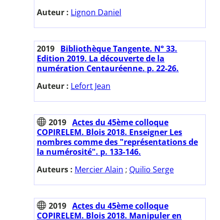
Auteur :
Lignon Daniel
2019
Bibliothèque Tangente. N° 33.
Edition 2019. La découverte de la
numération Centauréenne. p. 22-26.
Auteur :
Lefort Jean
2019
Actes du 45ème colloque
COPIRELEM. Blois 2018. Enseigner Les
nombres comme des "représentations de
la numérosité". p. 133-146.
Auteurs :
Mercier Alain
;
Quilio Serge
2019
Actes du 45ème colloque
COPIRELEM. Blois 2018. Manipuler en