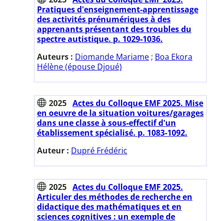
Pratiques d'enseignement-apprentissage
des activités prénumériques à des
apprenants présentant des troubles du
spectre autistique. p. 1029-1036.
Auteurs :
Diomande Mariame
;
Boa Ekora
Hélène (épouse Djoué)
2025
Actes du Colloque EMF 2025. Mise
en oeuvre de la situation voitures/garages
dans une classe à sous-effectif d'un
établissement spécialisé. p. 1083-1092.
Auteur :
Dupré Frédéric
2025
Actes du Colloque EMF 2025.
Articuler des méthodes de recherche en
didactique des mathématiques et en
sciences cognitives : un exemple de