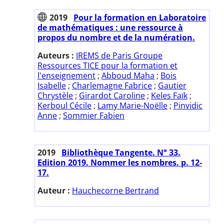
2019
Pour la formation en Laboratoire
de mathématiques : une ressource à
propos du nombre et de la numération.
Auteurs :
IREMS de Paris Groupe
Ressources TICE pour la formation et
l'enseignement
;
Abboud Maha
;
Bois
Isabelle
;
Charlemagne Fabrice
;
Gautier
Chrystèle
;
Girardot Caroline
;
Keles Faïk
;
Kerboul Cécile
;
Lamy Marie-Noëlle
;
Pinvidic
Anne
;
Sommier Fabien
2019
Bibliothèque Tangente. N° 33.
Edition 2019. Nommer les nombres. p. 12-
17.
Auteur :
Hauchecorne Bertrand