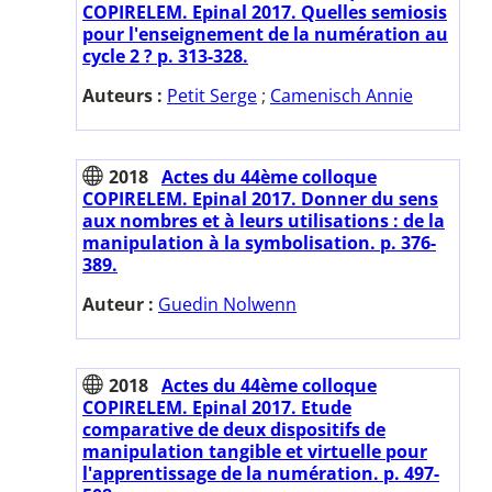
COPIRELEM. Epinal 2017. Quelles semiosis
pour l'enseignement de la numération au
cycle 2 ? p. 313-328.
Auteurs :
Petit Serge
;
Camenisch Annie
2018
Actes du 44ème colloque
COPIRELEM. Epinal 2017. Donner du sens
aux nombres et à leurs utilisations : de la
manipulation à la symbolisation. p. 376-
389.
Auteur :
Guedin Nolwenn
2018
Actes du 44ème colloque
COPIRELEM. Epinal 2017. Etude
comparative de deux dispositifs de
manipulation tangible et virtuelle pour
l'apprentissage de la numération. p. 497-