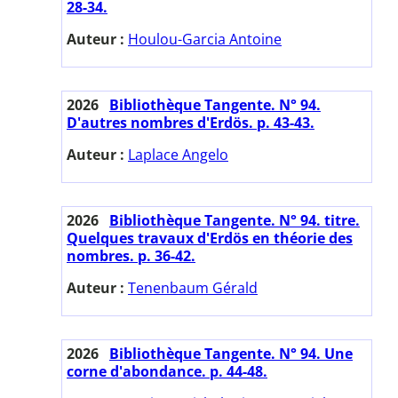
28-34.
Auteur :
Houlou-Garcia Antoine
2026
Bibliothèque Tangente. N° 94.
D'autres nombres d'Erdös. p. 43-43.
Auteur :
Laplace Angelo
2026
Bibliothèque Tangente. N° 94. titre.
Quelques travaux d'Erdös en théorie des
nombres. p. 36-42.
Auteur :
Tenenbaum Gérald
2026
Bibliothèque Tangente. N° 94. Une
corne d'abondance. p. 44-48.