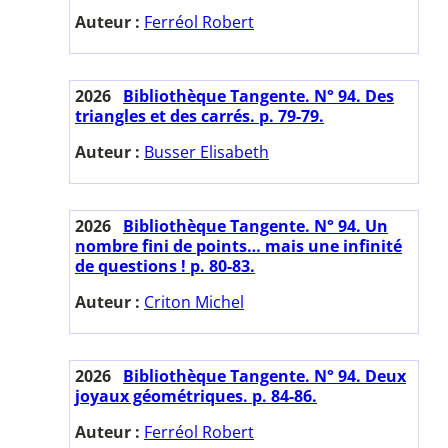
Auteur :
Ferréol Robert
2026
Bibliothèque Tangente. N° 94. Des
triangles et des carrés. p. 79-79.
Auteur :
Busser Elisabeth
2026
Bibliothèque Tangente. N° 94. Un
nombre fini de points… mais une infinité
de questions ! p. 80-83.
Auteur :
Criton Michel
2026
Bibliothèque Tangente. N° 94. Deux
joyaux géométriques. p. 84-86.
Auteur :
Ferréol Robert