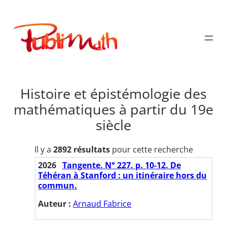
Aller
au
Publimath
contenu
Histoire et épistémologie des
mathématiques à partir du 19e
siècle
Il y a
2892 résultats
pour cette recherche
2026
Tangente. N° 227. p. 10-12. De
Téhéran à Stanford : un itinéraire hors du
commun.
Auteur :
Arnaud Fabrice