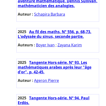
aventure mathématique. Dennis Sullivan,
mathématicien des analogies.
Auteur :
Schapira Barbara
2025
Au fil des maths. N° 556. p. 68-73.
L'odyssée du sinus, seconde partie.
Auteurs :
Boyer Ivan
;
Zayana Karim
2025
Tangente Hors-série. N° 93. Les
mathématiques arabes après leur "âge
d'or". p. 42-45.
Auteur :
Ageron Pierre
2025
Tangente Hors-série. N° 94. Paul
Erdös.