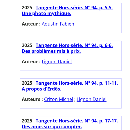
2025
Tangente Hors-série. N° 94. p. 5-5.
Une photo mythique.
Auteur :
Aoustin Fabien
2025
Tangente Hors-série. N° 94. p. 6-6.
Des problèmes mis à prix.
Auteur :
Lignon Daniel
2025
Tangente Hors-série. N° 94. p. 11-11.
A propos d'Erdös.
Auteurs :
Criton Michel
;
Lignon Daniel
2025
Tangente Hors-série. N° 94. p. 17-17.
Des amis sur qui compter.