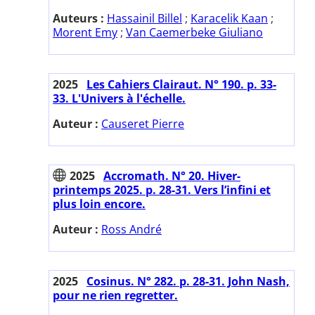
Auteurs :
Hassainil Billel
;
Karacelik Kaan
;
Morent Emy
;
Van Caemerbeke Giuliano
2025
Les Cahiers Clairaut. N° 190. p. 33-
33. L'Univers à l'échelle.
Auteur :
Causeret Pierre
2025
Accromath. N° 20. Hiver-
printemps 2025. p. 28-31. Vers l’infini et
plus loin encore.
Auteur :
Ross André
2025
Cosinus. N° 282. p. 28-31. John Nash,
pour ne rien regretter.