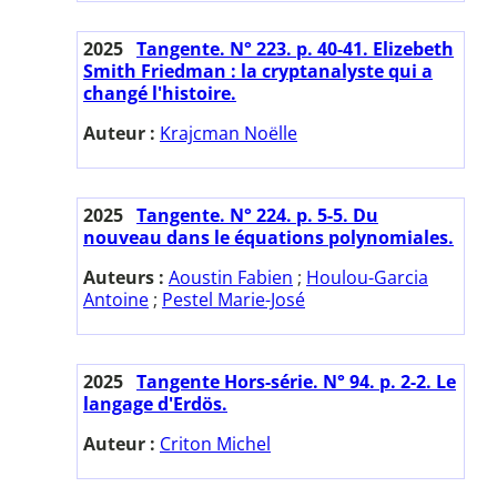
2025
Tangente. N° 223. p. 40-41. Elizebeth
Smith Friedman : la cryptanalyste qui a
changé l'histoire.
Auteur :
Krajcman Noëlle
2025
Tangente. N° 224. p. 5-5. Du
nouveau dans le équations polynomiales.
Auteurs :
Aoustin Fabien
;
Houlou-Garcia
Antoine
;
Pestel Marie-José
2025
Tangente Hors-série. N° 94. p. 2-2. Le
langage d'Erdös.
Auteur :
Criton Michel