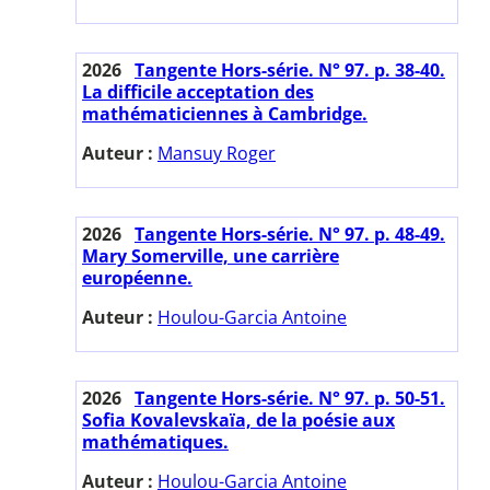
2026
Tangente Hors-série. N° 97. p. 38-40.
La difficile acceptation des
mathématiciennes à Cambridge.
Auteur :
Mansuy Roger
2026
Tangente Hors-série. N° 97. p. 48-49.
Mary Somerville, une carrière
européenne.
Auteur :
Houlou-Garcia Antoine
2026
Tangente Hors-série. N° 97. p. 50-51.
Sofia Kovalevskaïa, de la poésie aux
mathématiques.
Auteur :
Houlou-Garcia Antoine