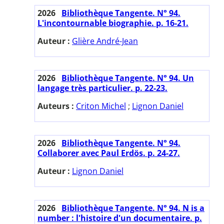
2026
Bibliothèque Tangente. N° 94.
L'incontournable biographie. p. 16-21.
Auteur :
Glière André-Jean
2026
Bibliothèque Tangente. N° 94. Un
langage très particulier. p. 22-23.
Auteurs :
Criton Michel
;
Lignon Daniel
2026
Bibliothèque Tangente. N° 94.
Collaborer avec Paul Erdös. p. 24-27.
Auteur :
Lignon Daniel
2026
Bibliothèque Tangente. N° 94. N is a
number : l'histoire d'un documentaire. p.