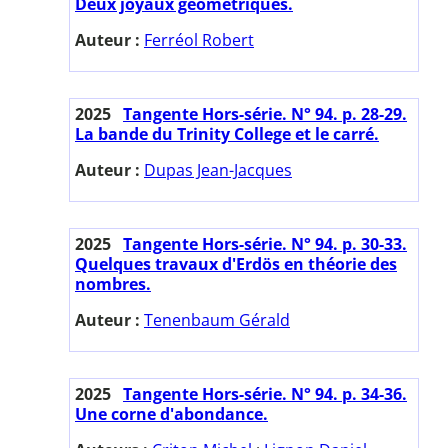
Deux joyaux géométriques.
Auteur :
Ferréol Robert
2025
Tangente Hors-série. N° 94. p. 28-29.
La bande du Trinity College et le carré.
Auteur :
Dupas Jean-Jacques
2025
Tangente Hors-série. N° 94. p. 30-33.
Quelques travaux d'Erdös en théorie des
nombres.
Auteur :
Tenenbaum Gérald
2025
Tangente Hors-série. N° 94. p. 34-36.
Une corne d'abondance.