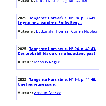
Auteurs :
Criton Michel
;
Lignon Daniel
2025
Tangente Hors-série. N° 94. p. 38-41.
Le graphe aléatoire d'Erdös-Rényi.
Auteurs :
Budzinski Thomas
;
Curien Nicolas
2025
Tangente Hors-série. N° 94. p. 42-43.
Des probabilités où on ne les attend pas !
Auteur :
Mansuy Roger
2025
Tangente Hors-série. N° 94. p. 44-46.
Une heureuse issue.
Auteur :
Arnaud Fabrice