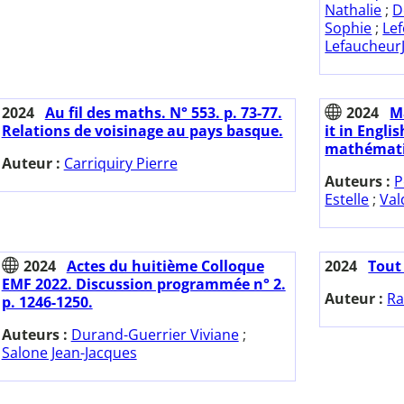
Nathalie
;
D
Sophie
;
Lef
Lefaucheur
2024
Au fil des maths. N° 553. p. 73-77.
2024
M
Relations de voisinage au pays basque.
it in Englis
mathématiq
Auteur :
Carriquiry Pierre
Auteurs :
P
Estelle
;
Val
2024
Actes du huitième Colloque
2024
Tout 
EMF 2022. Discussion programmée n° 2.
Auteur :
Ra
p. 1246-1250.
Auteurs :
Durand-Guerrier Viviane
;
Salone Jean-Jacques