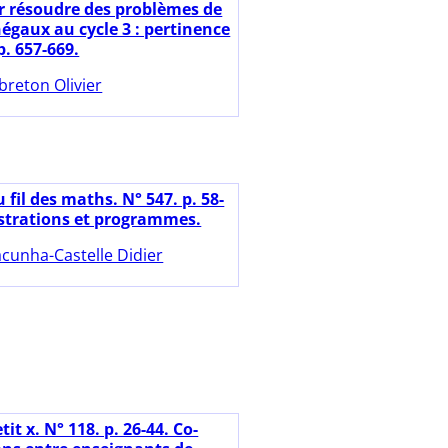
r résoudre des problèmes de
égaux au cycle 3 : pertinence
p. 657-669.
breton Olivier
 fil des maths. N° 547. p. 58-
trations et programmes.
cunha-Castelle Didier
tit x. N° 118. p. 26-44. Co-