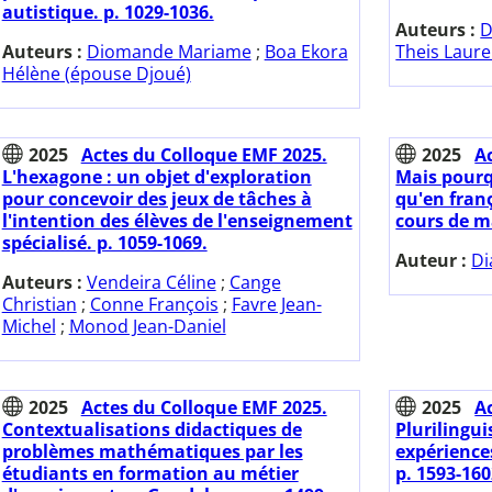
autistique. p. 1029-1036.
Auteurs :
D
Auteurs :
Diomande Mariame
;
Boa Ekora
Theis Laure
Hélène (épouse Djoué)
2025
Actes du Colloque EMF 2025.
2025
A
L'hexagone : un objet d'exploration
Mais pourq
pour concevoir des jeux de tâches à
qu'en franç
l'intention des élèves de l'enseignement
cours de m
spécialisé. p. 1059-1069.
Auteur :
Di
Auteurs :
Vendeira Céline
;
Cange
Christian
;
Conne François
;
Favre Jean-
Michel
;
Monod Jean-Daniel
2025
Actes du Colloque EMF 2025.
2025
A
Contextualisations didactiques de
Plurilingu
problèmes mathématiques par les
expériences
étudiants en formation au métier
p. 1593-160