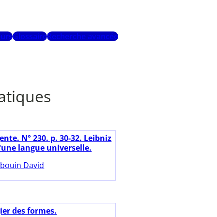
urs
Glossaire
Recherche avancée
atiques
nte. N° 230. p. 30-32. Leibniz
d'une langue universelle.
bouin David
ier des formes.