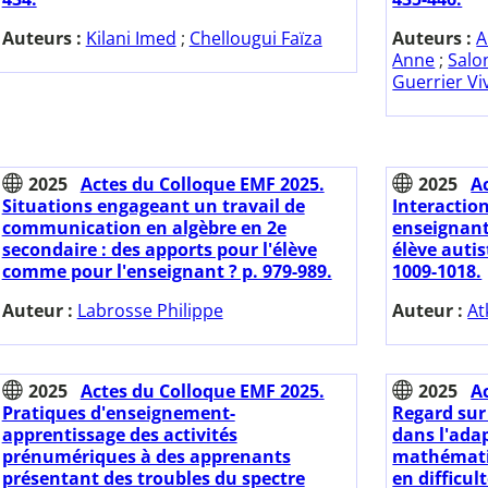
Auteurs :
Kilani Imed
;
Chellougui Faïza
Auteurs :
A
Anne
;
Salo
Guerrier Vi
2025
Actes du Colloque EMF 2025.
2025
A
Situations engageant un travail de
Interactio
communication en algèbre en 2e
enseignant
secondaire : des apports pour l'élève
élève auti
comme pour l'enseignant ? p. 979-989.
1009-1018.
Auteur :
Labrosse Philippe
Auteur :
At
2025
Actes du Colloque EMF 2025.
2025
A
Pratiques d'enseignement-
Regard sur 
apprentissage des activités
dans l'ada
prénumériques à des apprenants
mathématiq
présentant des troubles du spectre
en difficul