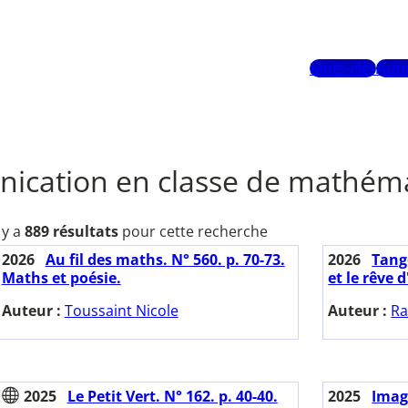
Mots-clés
Aute
ication en classe de mathém
l y a
889 résultats
pour cette recherche
2026
Au fil des maths. N° 560. p. 70-73.
2026
Tange
Maths et poésie.
et le rêve 
Auteur :
Toussaint Nicole
Auteur :
Ra
2025
Le Petit Vert. N° 162. p. 40-40.
2025
Imag