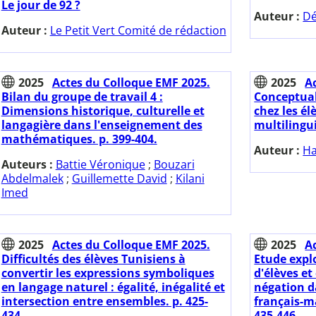
Le jour de 92 ?
Auteur :
Dé
Auteur :
Le Petit Vert Comité de rédaction
2025
Actes du Colloque EMF 2025.
2025
A
Bilan du groupe de travail 4 :
Conceptua
Dimensions historique, culturelle et
chez les é
langagière dans l'enseignement des
multilingui
mathématiques. p. 399-404.
Auteur :
Ha
Auteurs :
Battie Véronique
;
Bouzari
Abdelmalek
;
Guillemette David
;
Kilani
Imed
2025
Actes du Colloque EMF 2025.
2025
A
Difficultés des élèves Tunisiens à
Etude expl
convertir les expressions symboliques
d'élèves et
en langage naturel : égalité, inégalité et
négation d
intersection entre ensembles. p. 425-
français-m
434.
435-446.