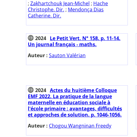
;
Zakhartchouk Jean-Michel
;
Hache
Christophe. Dir.
;
Mendonça Dias
Catherine. Dir.
2024
Le Petit Vert. N° 158. p. 11-14.
Un journal français - maths.
Auteur :
Sauton Valérian
2024
Actes du huitième Colloque
EMF 2022. La pratique de la langue
maternelle en éducation sociale à
l'école primaire : avantages, difficultés
et approches de solution. p. 1046-1056.
Auteur :
Chogou Wangninan Freedy