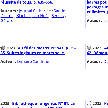
réussite de tous. p. 639-656.
barres pou
partages in
Auteurs :
Journal Catherine
;
Santini
et limites. 
Jérôme
;
Blocher Jean-Noël
;
Sensevy
Gérard
Auteur :
Le
2023
Au fil des maths. N° 547. p. 29-
2023
Au
35. Suites logiques en maternelle.
62. Démons
Auteur :
Lemaire Sandrine
Auteur :
Da
2023
Bibliothèque Tangente. N° 81. La
2023
Pe