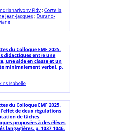
ndrianarivony Fidy
;
Cortella
ne Jean-Jacques
;
Durand-
viane
ctes du Colloque EMF 2025.
ns didactiques entre une
e, une aide en classe et un
ste minimalement verbal. p.
kins Isabelle
ctes du Colloque EMF 2025.
l'effet de deux régulations
ptation de tâches
ues proposées à des élèves
tés langagières. p. 1037-1046.