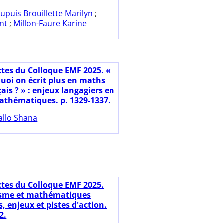
upuis Brouillette Marilyn
;
nt
;
Millon-Faure Karine
ctes du Colloque EMF 2025. «
uoi on écrit plus en maths
ais ? » : enjeux langagiers en
athématiques. p. 1329-1337.
allo Shana
ctes du Colloque EMF 2025.
isme et mathématiques
, enjeux et pistes d'action.
2.