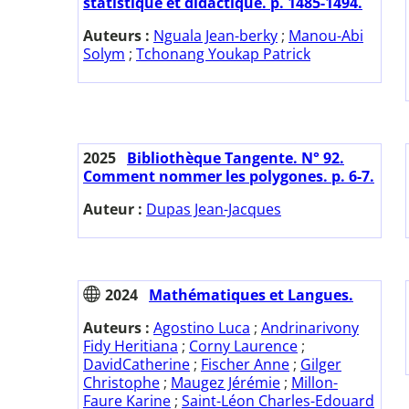
statistique et didactique. p. 1485-1494.
Auteurs :
Nguala Jean-berky
;
Manou-Abi
Solym
;
Tchonang Youkap Patrick
2025
Bibliothèque Tangente. N° 92.
Comment nommer les polygones. p. 6-7.
Auteur :
Dupas Jean-Jacques
2024
Mathématiques et Langues.
Auteurs :
Agostino Luca
;
Andrinarivony
Fidy Heritiana
;
Corny Laurence
;
DavidCatherine
;
Fischer Anne
;
Gilger
Christophe
;
Maugez Jérémie
;
Millon-
Faure Karine
;
Saint-Léon Charles-Edouard