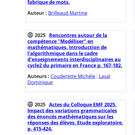
fabrique de mots.
Auteur :
Brilleaud Martine
2025
Rencontres autour de la
compétence "Modéliser" en
mathématiques. Introduction de
l'algorithmique dans le cadre
d'enseignements interdisciplinaires au
cycle2 du primaire en France p. 167-182.
Auteurs :
Couderette Michèle
;
Laval
Dominique
2025
Actes du Colloque EMF 2025.
Impact des variations grammaticales
des énoncés mathématiques sur les
réponses des élèves. Etude exploratoire.
p. 415-424.