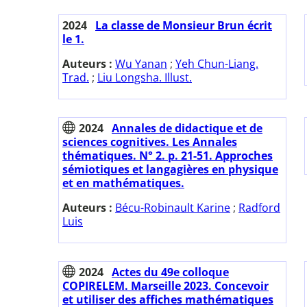
2024
La classe de Monsieur Brun écrit
le 1.
Auteurs :
Wu Yanan
;
Yeh Chun-Liang.
Trad.
;
Liu Longsha. Illust.
2024
Annales de didactique et de
sciences cognitives. Les Annales
thématiques. N° 2. p. 21-51. Approches
sémiotiques et langagières en physique
et en mathématiques.
Auteurs :
Bécu-Robinault Karine
;
Radford
Luis
2024
Actes du 49e colloque
COPIRELEM. Marseille 2023. Concevoir
et utiliser des affiches mathématiques