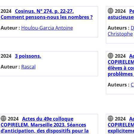
2024
Cosinus. N° 274. p. 22-27.
2024
Pe
Comment pensons-nous les nombres ?
astucieuse
Auteur :
Houlou-Garcia Antoine
Auteurs :
D
Christophe
2024
3 poissons.
2024
A
COPIRELEM.
Auteur :
Rascal
élèves à c
problèmes p
Auteurs :
C
2024
Actes du 49e colloque
2024
A
COPIRELEM. Marseille 2023. Séances
COPIRELEM.
d’anticipation, des dispositifs pour la
explicitem