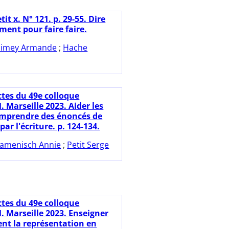
tit x. N° 121. p. 29-55. Dire
ment pour faire faire.
imey Armande
;
Hache
ctes du 49e colloque
 Marseille 2023. Aider les
omprendre des énoncés de
ar l'écriture. p. 124-134.
amenisch Annie
;
Petit Serge
ctes du 49e colloque
 Marseille 2023. Enseigner
ent la représentation en