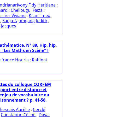
ndrianarivony Fidy Heritiana
;
hard
;
Chellougui Faïza
;
rrier Viviane
;
Kilani Imed
;
;
Sadja-Njomgang Judith
;
-Jacques
athématice. N° 89. Hip, hip,
a "Les Maths en Scène" !
afrance Houria
;
Raffinat
ctes du colloque CORFEM
pport entre distance et
 enjeu de vocabulaire ou
aisonnement ? p. 41-58.
hesnais Aurélie
;
Cerclé
;
Constantin Céline
;
Daval