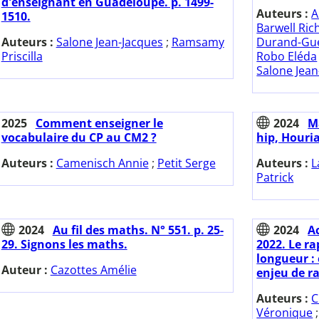
d'enseignant en Guadeloupe. p. 1499-
Auteurs :
A
1510.
Barwell Ric
Auteurs :
Salone Jean-Jacques
;
Ramsamy
Durand-Gue
Priscilla
Robo Eléda
Salone Jean
2025
Comment enseigner le
2024
M
vocabulaire du CP au CM2 ?
hip, Houri
Auteurs :
Camenisch Annie
;
Petit Serge
Auteurs :
L
Patrick
2024
Au fil des maths. N° 551. p. 25-
2024
A
29. Signons les maths.
2022. Le ra
longueur :
Auteur :
Cazottes Amélie
enjeu de r
Auteurs :
C
Véronique