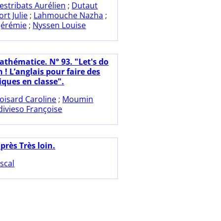
estribats Aurélien
;
Dutaut
ort Julie
;
Lahmouche Nazha
;
Jérémie
;
Nyssen Louise
athématice. N° 93. "Let's do
h ! L’anglais pour faire des
ues en classe".
oisard Caroline
;
Moumin
divieso Françoise
près Très loin.
scal