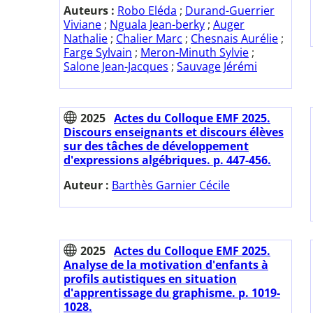
Auteurs :
Robo Eléda
;
Durand-Guerrier
Viviane
;
Nguala Jean-berky
;
Auger
Nathalie
;
Chalier Marc
;
Chesnais Aurélie
;
Farge Sylvain
;
Meron-Minuth Sylvie
;
Salone Jean-Jacques
;
Sauvage Jérémi
2025
Actes du Colloque EMF 2025.
Discours enseignants et discours élèves
sur des tâches de développement
d'expressions algébriques. p. 447-456.
Auteur :
Barthès Garnier Cécile
2025
Actes du Colloque EMF 2025.
Analyse de la motivation d'enfants à
profils autistiques en situation
d'apprentissage du graphisme. p. 1019-
1028.