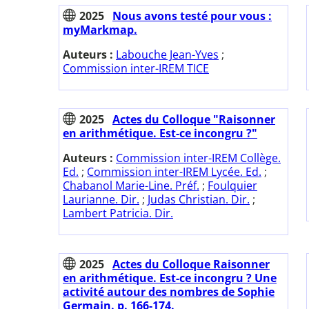
2025
Nous avons testé pour vous :
myMarkmap.
Auteurs :
Labouche Jean-Yves
;
Commission inter-IREM TICE
2025
Actes du Colloque "Raisonner
en arithmétique. Est-ce incongru ?"
Auteurs :
Commission inter-IREM Collège.
Ed.
;
Commission inter-IREM Lycée. Ed.
;
Chabanol Marie-Line. Préf.
;
Foulquier
Laurianne. Dir.
;
Judas Christian. Dir.
;
Lambert Patricia. Dir.
2025
Actes du Colloque Raisonner
en arithmétique. Est-ce incongru ? Une
activité autour des nombres de Sophie
Germain. p. 166-174.