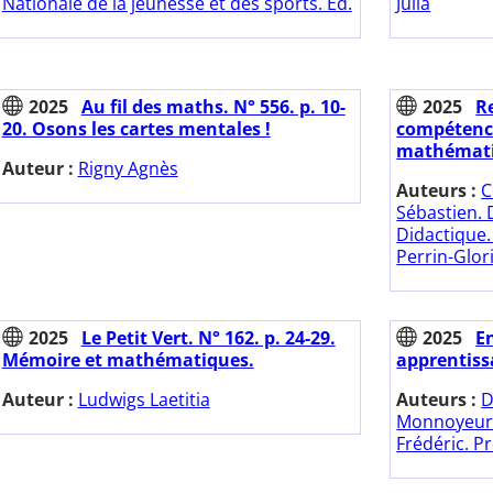
Nationale de la jeunesse et des sports. Ed.
Julia
2025
Au fil des maths. N° 556. p. 10-
2025
R
20. Osons les cartes mentales !
compétence
mathémati
Auteur :
Rigny Agnès
Auteurs :
C
Sébastien. D
Didactique.
Perrin-Glor
2025
Le Petit Vert. N° 162. p. 24-29.
2025
E
Mémoire et mathématiques.
apprentissa
Auteur :
Ludwigs Laetitia
Auteurs :
D
Monnoyeur 
Frédéric. Pr