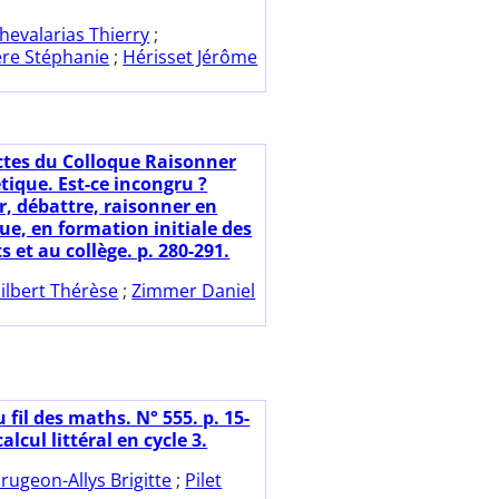
hevalarias Thierry
;
re Stéphanie
;
Hérisset Jérôme
ctes du Colloque Raisonner
tique. Est-ce incongru ?
r, débattre, raisonner en
ue, en formation initiale des
 et au collège. p. 280-291.
ilbert Thérèse
;
Zimmer Daniel
 fil des maths. N° 555. p. 15-
calcul littéral en cycle 3.
rugeon-Allys Brigitte
;
Pilet