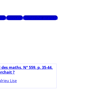
urs
Glossaire
Recherche avancée
l des maths. N° 559. p. 35-44.
erchait ?
lrieu Lise