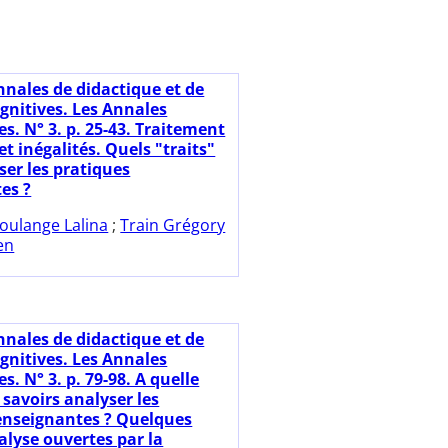
nnales de didactique et de
gnitives. Les Annales
s. N° 3. p. 25-43. Traitement
 et inégalités. Quels "traits"
ser les pratiques
es ?
oulange Lalina
;
Train Grégory
en
nnales de didactique et de
gnitives. Les Annales
. N° 3. p. 79-98. A quelle
 savoirs analyser les
enseignantes ? Quelques
alyse ouvertes par la