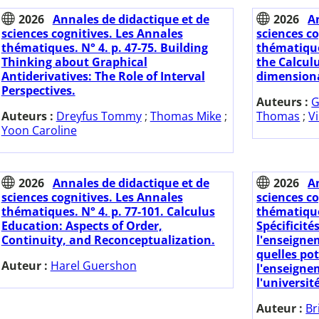
2026
Annales de didactique et de
2026
A
sciences cognitives. Les Annales
sciences co
thématiques. N° 4. p. 47-75. Building
thématique
Thinking about Graphical
the Calculu
Antiderivatives: The Role of Interval
dimensiona
Perspectives.
Auteurs :
G
Auteurs :
Dreyfus Tommy
;
Thomas Mike
;
Thomas
;
V
Yoon Caroline
2026
Annales de didactique et de
2026
A
sciences cognitives. Les Annales
sciences co
thématiques. N° 4. p. 77-101. Calculus
thématiques
Education: Aspects of Order,
Spécificité
Continuity, and Reconceptualization.
l'enseigne
quelles pot
Auteur :
Harel Guershon
l'enseigne
l'université
Auteur :
Br