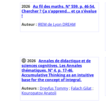
2026
Au fil des maths. N° 559. p. 46-54.
Chercher ? Ça s'apprend... et ça s'évalue
!
Auteur :
IREM de Lyon DREAM
2026
Annales de didactique et de
sciences cognitives. Les Annales
thématiques. N° 4. p. 17-46.
Accumulative Thinking as an intuitive
base for the concept of integral.
Auteurs :
Dreyfus Tommy
;
Falach Gilat
;
Kouropatov Anatoli