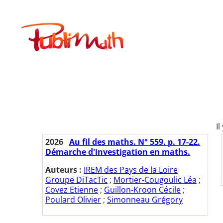
Aller
au
Publimath
contenu
Il
2026
Au fil des maths. N° 559. p. 17-22.
Démarche d'investigation en maths.
Auteurs :
IREM des Pays de la Loire
Groupe DiTacTic
;
Mortier-Cougoulic Léa
;
Covez Etienne
;
Guillon-Kroon Cécile
;
Poulard Olivier
;
Simonneau Grégory