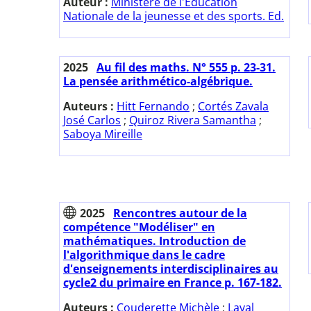
Auteur :
Ministère de l'Education
Nationale de la jeunesse et des sports. Ed.
2025
Au fil des maths. N° 555 p. 23-31.
La pensée arithmético-algébrique.
Auteurs :
Hitt Fernando
;
Cortés Zavala
José Carlos
;
Quiroz Rivera Samantha
;
Saboya Mireille
2025
Rencontres autour de la
compétence "Modéliser" en
mathématiques. Introduction de
l'algorithmique dans le cadre
d'enseignements interdisciplinaires au
cycle2 du primaire en France p. 167-182.
Auteurs :
Couderette Michèle
;
Laval