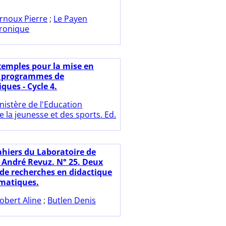
rnoux Pierre
;
Le Payen
ronique
xemples pour la mise en
s programmes de
ues - Cycle 4.
nistère de l'Education
e la jeunesse et des sports. Ed.
ahiers du Laboratoire de
 André Revuz. N° 25. Deux
 de recherches en didactique
matiques.
obert Aline
;
Butlen Denis