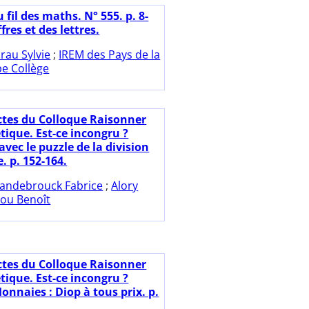
 fil des maths. N° 555. p. 8-
fres et des lettres.
rau Sylvie
;
IREM des Pays de la
e Collège
ctes du Colloque Raisonner
tique. Est-ce incongru ?
vec le puzzle de la division
. p. 152-164.
andebrouck Fabrice
;
Alory
ou Benoît
ctes du Colloque Raisonner
tique. Est-ce incongru ?
onnaies : Diop à tous prix. p.