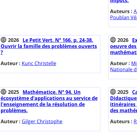
impôts.
Auteurs :
A
Poublan Vé
2026
Le Petit Vert. N° 166. p. 24-38.
2026
E
Ouvrir la famille des problèmes ouverts
oeuvre de
?
mathématiq
Auteur :
Kunc Christelle
Auteur :
Mi
Nationale d
2025
Mathématice. N° 94. Un
2025
C
écosystème d'applications au service de
Didactique
l'enseignement de la résolution de
itinéraires
problèmes.
des mathé
Auteur :
Gilger Christophe
Auteurs :
R