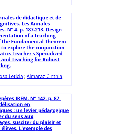
nnales de didactique et de
gnitives. Les Annales
s. N° 4. p. 187-213. Design
entation of a teaching
of the Fundamental Theorem
s to explore the conjunction
tics Teacher's Specialized
and Teaching for Robust
ding.
osa Leticia
;
Almaraz Cinthia
pères-IREM. N° 142. p. 87-
délisation en
ues : un levier pédagogique
r du sens aux
ges, susciter du plaisir et
 élèves. L'exemple des