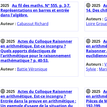
2025
Au fil des maths. N° 555. p. 3-7.
2025
Au
Représentations en barres et entrée
14. Des chif
dans l'algèbre.
Auteurs :
G
Auteur :
Cabassut Richard
Loire Group
2025
Actes du Colloque Raisonner
2025
A
en arithmétique. Est-ce incongru ?
en arithmé
Quels apports didactiques de
Raisonner a
l'arithmétique pour le raisonnement
euclidienne
mathématique ? p. 40-53.
Auteurs :
V
Auteur :
Battie Véronique
Sylvie
;
Mari
2025
Actes du Colloque Raisonner
2025
A
en arithmétique. Est-ce incongru ?
en arithmé
Entrée dans la preuve en arithmétique :
Pièces de M
Un exemple d’usage de la situation du
192-199.