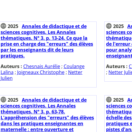
2025
Annales de didactique et de
2025
A
sciences cognitives. Les Annales
sciences co
thématiques. N° 3. p. 13-24. Ce que la
thématique
prise en charge des "erreurs" des élèves
de l'erreur
par les enseignants dit de leurs
pour analy
pratiques.
enseignant
Auteurs :
Chesnais Aurélie
;
Coulange
Auteurs :
C
Lalina
;
Joigneaux Christophe
;
Netter
;
Netter Juli
Julien
2025
Annales de didactique et de
2025
A
sciences cognitives. Les Annales
sciences co
thématiques. N° 3. p. 63-78.
thématiques
L'appréhension des "erreurs" des élèves
échelle des
dans les pratiques enseignantes en
pratiques 
maternelle : entre ouverture et
pistes d'an