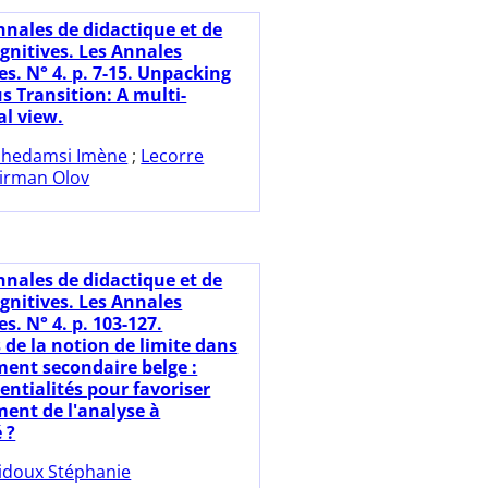
nnales de didactique et de
gnitives. Les Annales
s. N° 4. p. 7-15. Unpacking
s Transition: A multi-
l view.
hedamsi Imène
;
Lecorre
iirman Olov
nnales de didactique et de
gnitives. Les Annales
. N° 4. p. 103-127.
s de la notion de limite dans
ment secondaire belge :
entialités pour favoriser
ment de l'analyse à
 ?
idoux Stéphanie