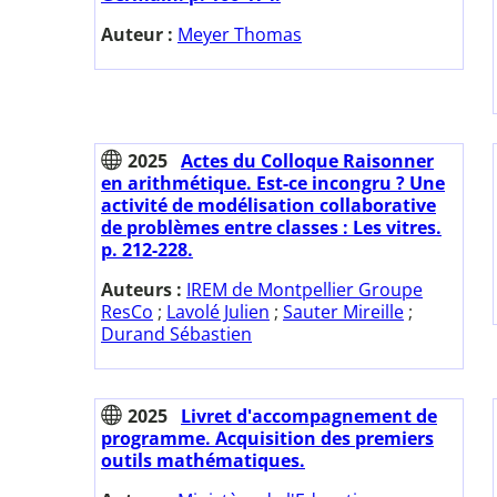
Auteur :
Meyer Thomas
2025
Actes du Colloque Raisonner
en arithmétique. Est-ce incongru ? Une
activité de modélisation collaborative
de problèmes entre classes : Les vitres.
p. 212-228.
Auteurs :
IREM de Montpellier Groupe
ResCo
;
Lavolé Julien
;
Sauter Mireille
;
Durand Sébastien
2025
Livret d'accompagnement de
programme. Acquisition des premiers
outils mathématiques.