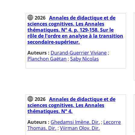
2026
Annales de didactique et de
sciences cognitives. Les Annales
thématiques. N° 4. p. 129-158. Sur le
rôle de l'ordre en analyse à la transition
secondaire-supérieur.
Auteurs :
Durand-Guerrier Viviane
;
Planchon Gaëtan
;
Saby Nicolas
2026
Annales de didactique et de
sciences cognitives. Les Annales
thématiques. N° 4.
Auteurs :
Ghedamsi Imène. Dir.
;
Lecorre
Thomas. Dir.
;
Viirman Olov. Dir.