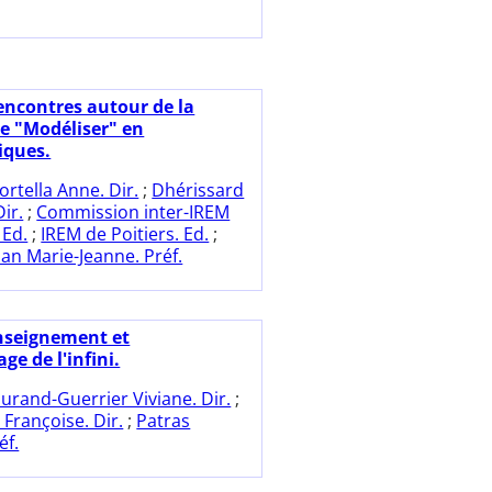
encontres autour de la
 "Modéliser" en
ques.
ortella Anne. Dir.
;
Dhérissard
ir.
;
Commission inter-IREM
 Ed.
;
IREM de Poitiers. Ed.
;
ian Marie-Jeanne. Préf.
nseignement et
ge de l'infini.
urand-Guerrier Viviane. Dir.
;
Françoise. Dir.
;
Patras
éf.