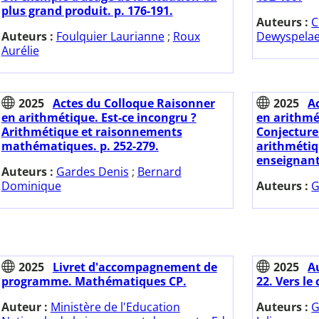
plus grand produit. p. 176-191.
Auteurs :
C
Auteurs :
Foulquier Laurianne
;
Roux
Dewyspelae
Aurélie
2025
Actes du Colloque Raisonner
2025
A
en arithmétique. Est-ce incongru ?
en arithmé
Arithmétique et raisonnements
Conjecture
mathématiques. p. 252-279.
arithmétiq
enseignants
Auteurs :
Gardes Denis
;
Bernard
Dominique
Auteurs :
G
2025
Livret d'accompagnement de
2025
Au
programme. Mathématiques CP.
22. Vers le 
Auteur :
Ministère de l'Education
Auteurs :
G