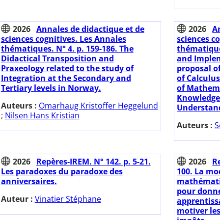
2026
Annales de didactique et de
2026
A
sciences cognitives. Les Annales
sciences co
thématiques. N° 4. p. 159-186. The
thématique
Didactical Transposition and
and Implem
Praxeology related to the study of
proposal 
Integration at the Secondary and
of Calculu
Tertiary levels in Norway.
of Mathema
Knowledge 
Auteurs :
Omarhaug Kristoffer Heggelund
Understan
;
Nilsen Hans Kristian
Auteurs :
S
2026
Repères-IREM. N° 142. p. 5-21.
2026
Re
Les paradoxes du paradoxe des
100. La mo
anniversaires.
mathématiq
pour donne
Auteur :
Vinatier Stéphane
apprentissa
motiver les