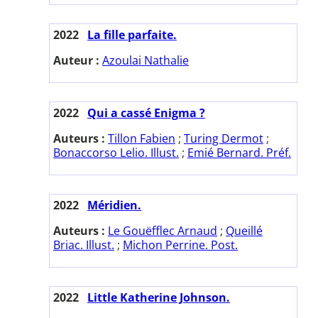
2022
La fille parfaite.
Auteur :
Azoulai Nathalie
2022
Qui a cassé Enigma ?
Auteurs :
Tillon Fabien
;
Turing Dermot
;
Bonaccorso Lelio. Illust.
;
Emié Bernard. Préf.
2022
Méridien.
Auteurs :
Le Gouëfflec Arnaud
;
Queillé
Briac. Illust.
;
Michon Perrine. Post.
2022
Little Katherine Johnson.