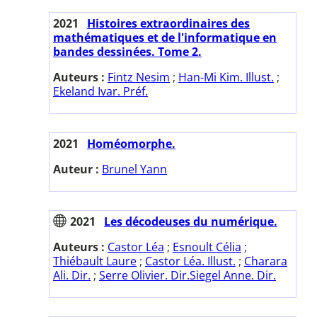
2021
Histoires extraordinaires des
mathématiques et de l'informatique en
bandes dessinées. Tome 2.
Auteurs :
Fintz Nesim
;
Han-Mi Kim. Illust.
;
Ekeland Ivar. Préf.
2021
Homéomorphe.
Auteur :
Brunel Yann
2021
Les décodeuses du numérique.
Auteurs :
Castor Léa
;
Esnoult Célia
;
Thiébault Laure
;
Castor Léa. Illust.
;
Charara
Ali. Dir.
;
Serre Olivier. Dir.Siegel Anne. Dir.