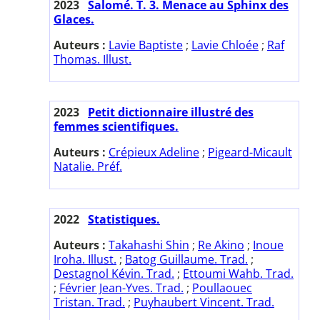
2023
Salomé. T. 3. Menace au Sphinx des
Glaces.
Auteurs :
Lavie Baptiste
;
Lavie Chloée
;
Raf
Thomas. Illust.
2023
Petit dictionnaire illustré des
femmes scientifiques.
Auteurs :
Crépieux Adeline
;
Pigeard-Micault
Natalie. Préf.
2022
Statistiques.
Auteurs :
Takahashi Shin
;
Re Akino
;
Inoue
Iroha. Illust.
;
Batog Guillaume. Trad.
;
Destagnol Kévin. Trad.
;
Ettoumi Wahb. Trad.
;
Février Jean-Yves. Trad.
;
Poullaouec
Tristan. Trad.
;
Puyhaubert Vincent. Trad.