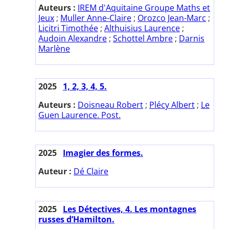
Auteurs :
IREM d'Aquitaine Groupe Maths et
Jeux
;
Muller Anne-Claire
;
Orozco Jean-Marc
;
Licitri Timothée
;
Althuisius Laurence
;
Audoin Alexandre
;
Schottel Ambre
;
Darnis
Marlène
2025
1, 2, 3, 4, 5.
Auteurs :
Doisneau Robert
;
Plécy Albert
;
Le
Guen Laurence. Post.
2025
Imagier des formes.
Auteur :
Dé Claire
2025
Les Détectives, 4. Les montagnes
russes d’Hamilton.