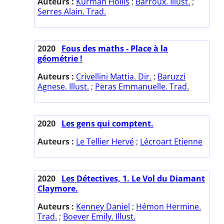
Auteurs :
Kurman Hollis
;
Barroux. Illust.
;
Serres Alain. Trad.
2020
Fous des maths - Place à la
géométrie !
Auteurs :
Crivellini Mattia. Dir.
;
Baruzzi
Agnese. Illust.
;
Peras Emmanuelle. Trad.
2020
Les gens qui comptent.
Auteurs :
Le Tellier Hervé
;
Lécroart Etienne
2020
Les Détectives, 1. Le Vol du Diamant
Claymore.
Auteurs :
Kenney Daniel
;
Hémon Hermine.
Trad.
;
Boever Emily. Illust.