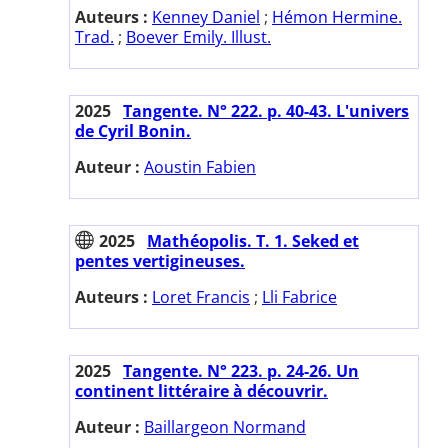
Auteurs :
Kenney Daniel
;
Hémon Hermine.
Trad.
;
Boever Emily. Illust.
2025
Tangente. N° 222. p. 40-43. L'univers
de Cyril Bonin.
Auteur :
Aoustin Fabien
2025
Mathéopolis. T. 1. Seked et
pentes vertigineuses.
Auteurs :
Loret Francis
;
Lli Fabrice
2025
Tangente. N° 223. p. 24-26. Un
continent littéraire à découvrir.
Auteur :
Baillargeon Normand