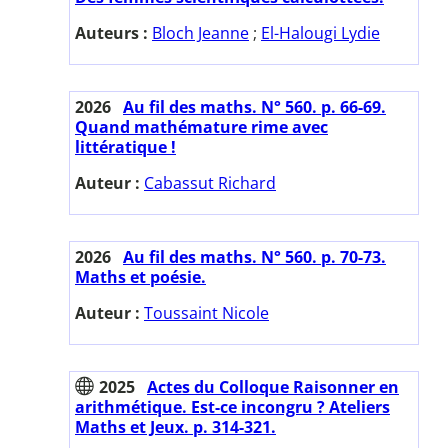
Auteurs :
Bloch Jeanne
;
El-Halougi Lydie
2026
Au fil des maths. N° 560. p. 66-69.
Quand mathémature rime avec
littératique !
Auteur :
Cabassut Richard
2026
Au fil des maths. N° 560. p. 70-73.
Maths et poésie.
Auteur :
Toussaint Nicole
2025
Actes du Colloque Raisonner en
arithmétique. Est-ce incongru ? Ateliers
Maths et Jeux. p. 314-321.