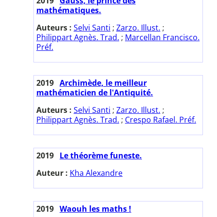
2019
Gauss, le prince des
mathématiques.
Auteurs :
Selvi Santi
;
Zarzo. Illust.
;
Philippart Agnès. Trad.
;
Marcellan Francisco.
Préf.
2019
Archimède, le meilleur
mathématicien de l'Antiquité.
Auteurs :
Selvi Santi
;
Zarzo. Illust.
;
Philippart Agnès. Trad.
;
Crespo Rafael. Préf.
2019
Le théorème funeste.
Auteur :
Kha Alexandre
2019
Waouh les maths !