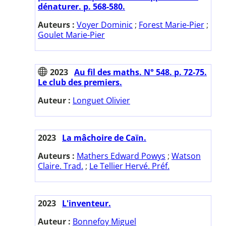
dénaturer. p. 568-580.
Auteurs :
Voyer Dominic
;
Forest Marie-Pier
;
Goulet Marie-Pier
2023
Au fil des maths. N° 548. p. 72-75.
Le club des premiers.
Auteur :
Longuet Olivier
2023
La mâchoire de Caïn.
Auteurs :
Mathers Edward Powys
;
Watson
Claire. Trad.
;
Le Tellier Hervé. Préf.
2023
L'inventeur.
Auteur :
Bonnefoy Miguel