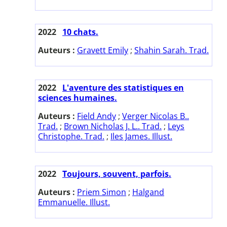
2022
10 chats.
Auteurs :
Gravett Emily
;
Shahin Sarah. Trad.
2022
L'aventure des statistiques en
sciences humaines.
Auteurs :
Field Andy
;
Verger Nicolas B..
Trad.
;
Brown Nicholas J. L.. Trad.
;
Leys
Christophe. Trad.
;
Iles James. Illust.
2022
Toujours, souvent, parfois.
Auteurs :
Priem Simon
;
Halgand
Emmanuelle. Illust.