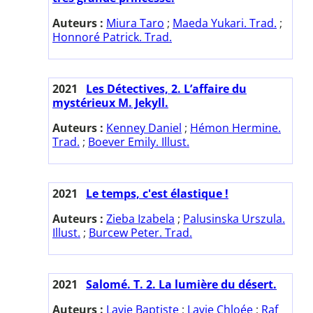
Auteurs :
Miura Taro
;
Maeda Yukari. Trad.
;
Honnoré Patrick. Trad.
2021
Les Détectives, 2. L’affaire du
mystérieux M. Jekyll.
Auteurs :
Kenney Daniel
;
Hémon Hermine.
Trad.
;
Boever Emily. Illust.
2021
Le temps, c'est élastique !
Auteurs :
Zieba Izabela
;
Palusinska Urszula.
Illust.
;
Burcew Peter. Trad.
2021
Salomé. T. 2. La lumière du désert.
Auteurs :
Lavie Baptiste
;
Lavie Chloée
;
Raf