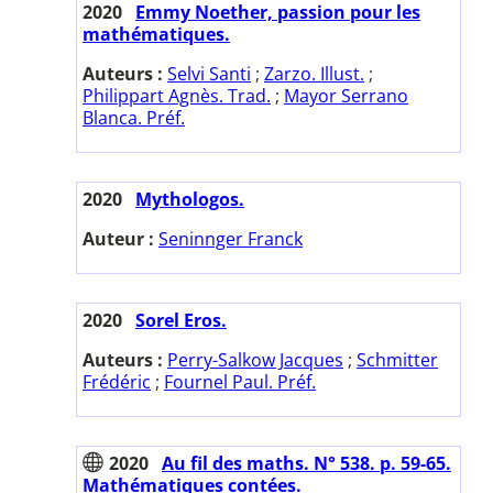
2020
Emmy Noether, passion pour les
mathématiques.
Auteurs :
Selvi Santi
;
Zarzo. Illust.
;
Philippart Agnès. Trad.
;
Mayor Serrano
Blanca. Préf.
2020
Mythologos.
Auteur :
Seninnger Franck
2020
Sorel Eros.
Auteurs :
Perry-Salkow Jacques
;
Schmitter
Frédéric
;
Fournel Paul. Préf.
2020
Au fil des maths. N° 538. p. 59-65.
Mathématiques contées.