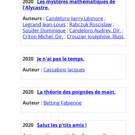
2020
Les mystères mathématiques de
l'Alycastre.
Auteurs :
Candeloro-Jierry Léonore
;
Legrand Jean-Louis
;
Rabczuk Roscislaw
;
Souder Dominique
;
Candeloro Audrey. Dir.
;
Criton Michel. Dir.
;
Crouzier Joséphine. Illust.
2020
Je n'ai pas le temps.
Auteur :
Cassabois Jacques
2020
La théorie des poignées de main.
Auteur :
Betting Fabienne
2020
Salut les p'tits amis !