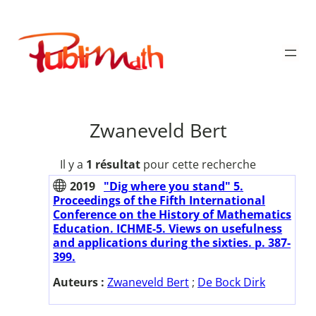
Aller
au
Publimath
contenu
Zwaneveld Bert
Il y a
1 résultat
pour cette recherche
2019
"Dig where you stand" 5.
Proceedings of the Fifth International
Conference on the History of Mathematics
Education. ICHME-5. Views on usefulness
and applications during the sixties. p. 387-
399.
Auteurs :
Zwaneveld Bert
;
De Bock Dirk