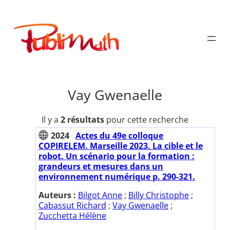
Aller
au
Publimath
contenu
Vay Gwenaelle
Il y a
2 résultats
pour cette recherche
2024
Actes du 49e colloque
COPIRELEM. Marseille 2023. La cible et le
robot. Un scénario pour la formation :
grandeurs et mesures dans un
environnement numérique p. 290-321.
Auteurs :
Bilgot Anne
;
Billy Christophe
;
Cabassut Richard
;
Vay Gwenaelle
;
Zucchetta Hélène