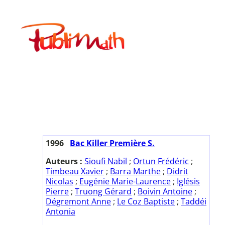
Aller
au
Publimath
contenu
1996
Bac Killer Première S.
Auteurs :
Sioufi Nabil
;
Ortun Frédéric
;
Timbeau Xavier
;
Barra Marthe
;
Didrit
Nicolas
;
Eugénie Marie-Laurence
;
Iglésis
Pierre
;
Truong Gérard
;
Boivin Antoine
;
Dégremont Anne
;
Le Coz Baptiste
;
Taddéi
Antonia