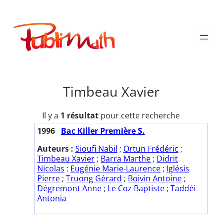
Aller
au
Publimath
contenu
Timbeau Xavier
Il y a
1 résultat
pour cette recherche
1996
Bac Killer Première S.
Auteurs :
Sioufi Nabil
;
Ortun Frédéric
;
Timbeau Xavier
;
Barra Marthe
;
Didrit
Nicolas
;
Eugénie Marie-Laurence
;
Iglésis
Pierre
;
Truong Gérard
;
Boivin Antoine
;
Dégremont Anne
;
Le Coz Baptiste
;
Taddéi
Antonia