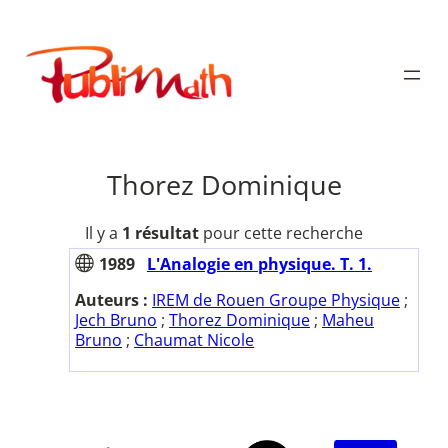
Aller
au
Publimath
contenu
Thorez Dominique
Il y a
1 résultat
pour cette recherche
1989
L'Analogie en physique. T. 1.
Auteurs :
IREM de Rouen Groupe Physique
;
Jech Bruno
;
Thorez Dominique
;
Maheu
Bruno
;
Chaumat Nicole