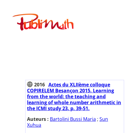
Aller
au
Publimath
contenu
2016
Actes du XLIIème colloque
COPIRELEM Besançon 2015. Learning
from the world: the teaching and
learning of whole number arithmetic in
the ICMI study 23. p. 39-51.
Auteurs :
Bartolini Bussi Maria
;
Sun
Xuhua