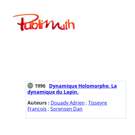
Aller
au
Publimath
contenu
1996
Dynamique Holomorphe. La
dynamique du Lapin.
Auteurs :
Douady Adrien
;
Tisseyre
François
;
Sorensen Dan