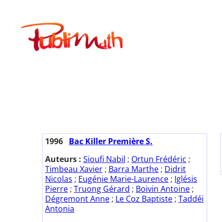
Aller
au
Publimath
contenu
1996
Bac Killer Première S.
Auteurs :
Sioufi Nabil
;
Ortun Frédéric
;
Timbeau Xavier
;
Barra Marthe
;
Didrit
Nicolas
;
Eugénie Marie-Laurence
;
Iglésis
Pierre
;
Truong Gérard
;
Boivin Antoine
;
Dégremont Anne
;
Le Coz Baptiste
;
Taddéi
Antonia