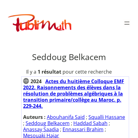
Aller
au
Publimath
contenu
Seddoug Belkacem
Il y a
1 résultat
pour cette recherche
2024
Actes du huitième Colloque EMF
2022. Raisonnements des élèves dans la
résolution de problèmes algébriques à la
transition primaire/collège au Maroc. p.
229-244.
Auteurs :
Abouhanifa Said
;
Squalli Hassane
;
Seddoug Belkacem
;
Haddad Sabah
;
Anassay Saadia
;
Ennassari Brahim
;
Mesouaki Hajar