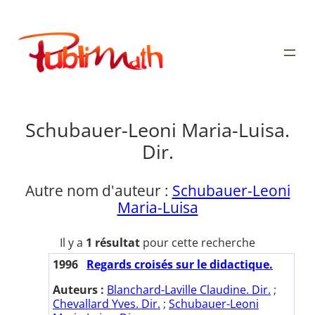
Aller
au
Publimath
contenu
Schubauer-Leoni Maria-Luisa.
Dir.
Autre nom d'auteur :
Schubauer-Leoni
Maria-Luisa
Il y a
1 résultat
pour cette recherche
1996
Regards croisés sur le didactique.
Auteurs :
Blanchard-Laville Claudine. Dir.
;
Chevallard Yves. Dir.
;
Schubauer-Leoni