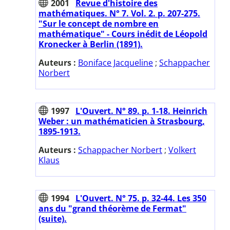
2001
Revue d'histoire des
mathématiques. N° 7. Vol. 2. p. 207-275.
"Sur le concept de nombre en
mathématique" - Cours inédit de Léopold
Kronecker à Berlin (1891).
Auteurs :
Boniface Jacqueline
;
Schappacher
Norbert
1997
L'Ouvert. N° 89. p. 1-18. Heinrich
Weber : un mathématicien à Strasbourg,
1895-1913.
Auteurs :
Schappacher Norbert
;
Volkert
Klaus
1994
L'Ouvert. N° 75. p. 32-44. Les 350
ans du "grand théorème de Fermat"
(suite).