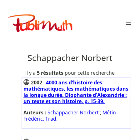
Aller
au
Publimath
contenu
Schappacher Norbert
Il y a
5 résultats
pour cette recherche
2002
4000 ans d'histoire des
mathématiques, les mathématiques dans
la longue durée. Diophante d'Alexandrie :
un texte et son histoire. p. 15-39.
Auteurs :
Schappacher Norbert
;
Métin
Frédéric. Trad.