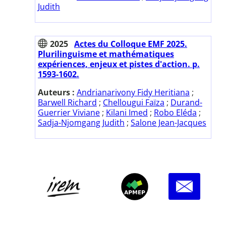
Judith
2025
Actes du Colloque EMF 2025.
Plurilinguisme et mathématiques
expériences, enjeux et pistes d'action. p.
1593-1602.
Auteurs :
Andrianarivony Fidy Heritiana
;
Barwell Richard
;
Chellougui Faïza
;
Durand-
Guerrier Viviane
;
Kilani Imed
;
Robo Eléda
;
Sadja-Njomgang Judith
;
Salone Jean-Jacques