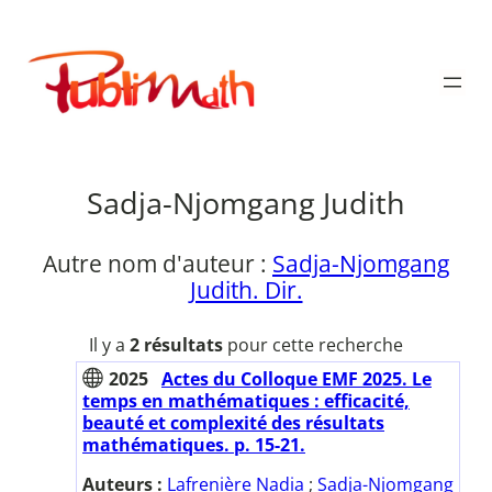
Aller
au
Publimath
contenu
Sadja-Njomgang Judith
Autre nom d'auteur :
Sadja-Njomgang
Judith. Dir.
Il y a
2 résultats
pour cette recherche
2025
Actes du Colloque EMF 2025. Le
temps en mathématiques : efficacité,
beauté et complexité des résultats
mathématiques. p. 15-21.
Auteurs :
Lafrenière Nadia
;
Sadja-Njomgang