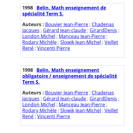
1998
Belin. Math enseignement de
spécialité Term S.
Auteurs :
Bouvier Jean-Pierre
;
Chadenas
Jacques
;
Gérard Jean-claude
;
GirardDenis
;
London Michel
;
Manceau Jean-Pierre
;
Rodary Michèle
;
Slowik Jean-Michel
;
Veillet
René
;
Vincenti Pierre
1998
Belin. Math enseignement
obligatoire / enseignement de spécialité
Term S.
Auteurs :
Bouvier Jean-Pierre
;
Chadenas
Jacques
;
Gérard Jean-claude
;
GirardDenis
;
London Michel
;
Manceau Jean-Pierre
;
Rodary Michèle
;
Slowik Jean-Michel
;
Veillet
René
;
Vincenti Pierre