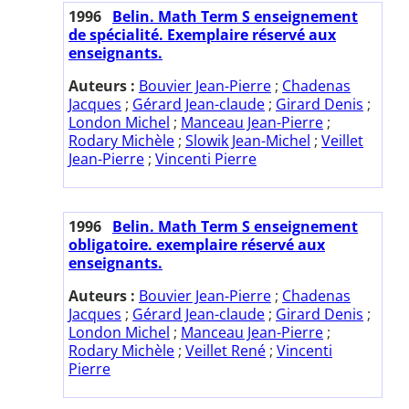
1996
Belin. Math Term S enseignement
de spécialité. Exemplaire réservé aux
enseignants.
Auteurs :
Bouvier Jean-Pierre
;
Chadenas
Jacques
;
Gérard Jean-claude
;
Girard Denis
;
London Michel
;
Manceau Jean-Pierre
;
Rodary Michèle
;
Slowik Jean-Michel
;
Veillet
Jean-Pierre
;
Vincenti Pierre
1996
Belin. Math Term S enseignement
obligatoire. exemplaire réservé aux
enseignants.
Auteurs :
Bouvier Jean-Pierre
;
Chadenas
Jacques
;
Gérard Jean-claude
;
Girard Denis
;
London Michel
;
Manceau Jean-Pierre
;
Rodary Michèle
;
Veillet René
;
Vincenti
Pierre