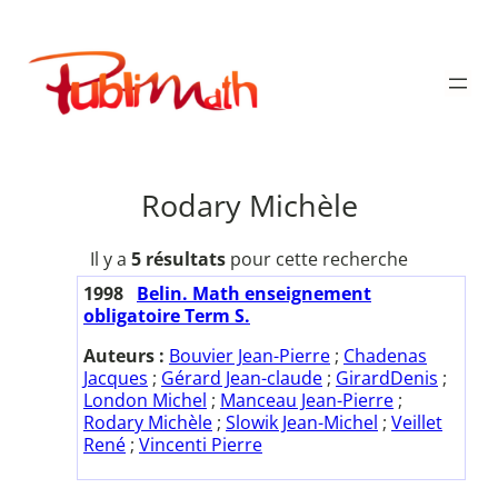
Aller
au
Publimath
contenu
Rodary Michèle
Il y a
5 résultats
pour cette recherche
1998
Belin. Math enseignement
obligatoire Term S.
Auteurs :
Bouvier Jean-Pierre
;
Chadenas
Jacques
;
Gérard Jean-claude
;
GirardDenis
;
London Michel
;
Manceau Jean-Pierre
;
Rodary Michèle
;
Slowik Jean-Michel
;
Veillet
René
;
Vincenti Pierre