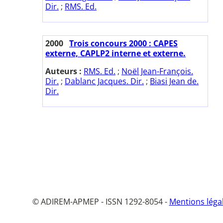
Dir.
;
RMS. Ed.
2000
Trois concours 2000 : CAPES
externe, CAPLP2 interne et externe.
Auteurs :
RMS. Ed.
;
Noël Jean-François.
Dir.
;
Dablanc Jacques. Dir.
;
Biasi Jean de.
Dir.
© ADIREM-APMEP - ISSN 1292-8054 -
Mentions léga