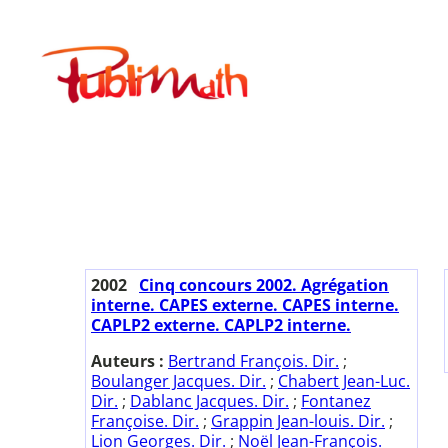
Aller
au
Publimath
contenu
2002
Cinq concours 2002. Agrégation
interne. CAPES externe. CAPES interne.
CAPLP2 externe. CAPLP2 interne.
Auteurs :
Bertrand François. Dir.
;
Boulanger Jacques. Dir.
;
Chabert Jean-Luc.
Dir.
;
Dablanc Jacques. Dir.
;
Fontanez
Françoise. Dir.
;
Grappin Jean-louis. Dir.
;
Lion Georges. Dir.
;
Noël Jean-François.