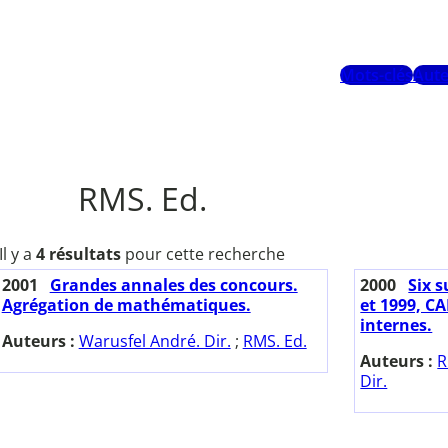
Mots-clés
Aute
RMS. Ed.
Il y a
4 résultats
pour cette recherche
2001
Grandes annales des concours.
2000
Six s
Agrégation de mathématiques.
et 1999, CA
internes.
Auteurs :
Warusfel André. Dir.
;
RMS. Ed.
Auteurs :
R
Dir.