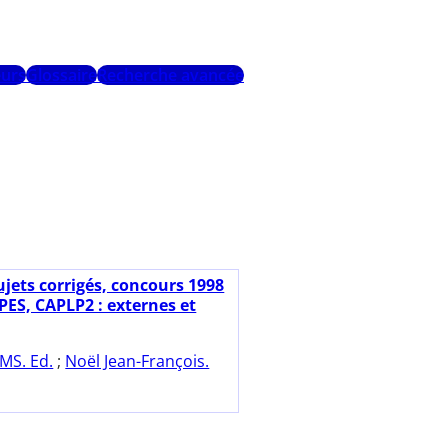
urs
Glossaire
Recherche avancée
ujets corrigés, concours 1998
PES, CAPLP2 : externes et
MS. Ed.
;
Noël Jean-François.