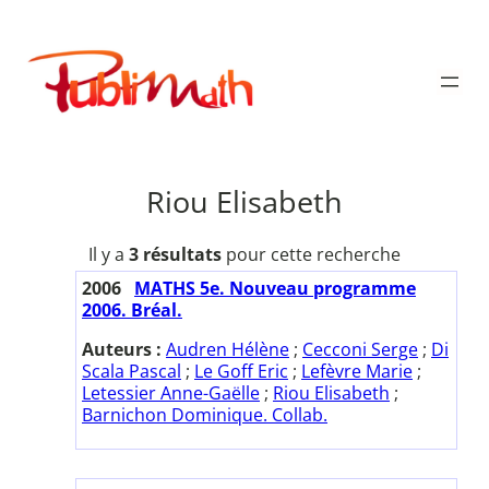
Aller
au
Publimath
contenu
Riou Elisabeth
Il y a
3 résultats
pour cette recherche
2006
MATHS 5e. Nouveau programme
2006. Bréal.
Auteurs :
Audren Hélène
;
Cecconi Serge
;
Di
Scala Pascal
;
Le Goff Eric
;
Lefèvre Marie
;
Letessier Anne-Gaëlle
;
Riou Elisabeth
;
Barnichon Dominique. Collab.