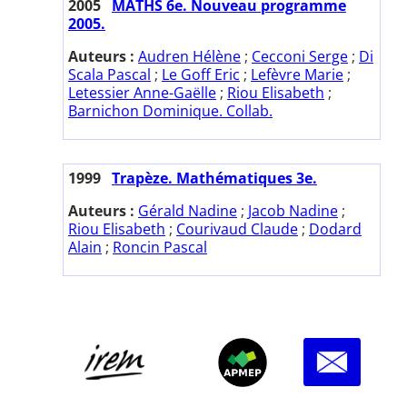
2005
MATHS 6e. Nouveau programme
2005.
Auteurs :
Audren Hélène
;
Cecconi Serge
;
Di
Scala Pascal
;
Le Goff Eric
;
Lefèvre Marie
;
Letessier Anne-Gaëlle
;
Riou Elisabeth
;
Barnichon Dominique. Collab.
1999
Trapèze. Mathématiques 3e.
Auteurs :
Gérald Nadine
;
Jacob Nadine
;
Riou Elisabeth
;
Courivaud Claude
;
Dodard
Alain
;
Roncin Pascal