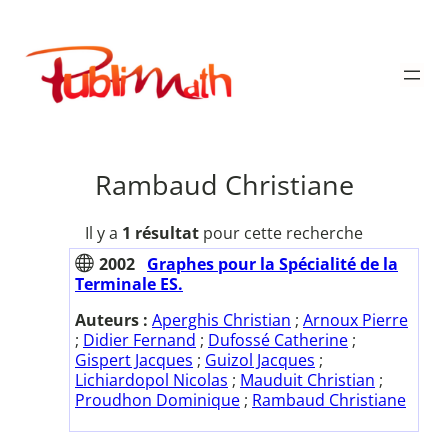
Aller
au
Publimath
contenu
Rambaud Christiane
Il y a
1 résultat
pour cette recherche
2002
Graphes pour la Spécialité de la
Terminale ES.
Auteurs :
Aperghis Christian
;
Arnoux Pierre
;
Didier Fernand
;
Dufossé Catherine
;
Gispert Jacques
;
Guizol Jacques
;
Lichiardopol Nicolas
;
Mauduit Christian
;
Proudhon Dominique
;
Rambaud Christiane