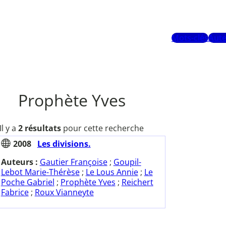
Mots-clés
Aute
Prophète Yves
Il y a
2 résultats
pour cette recherche
2008
Les divisions.
Auteurs :
Gautier Françoise
;
Goupil-
Lebot Marie-Thérèse
;
Le Lous Annie
;
Le
Poche Gabriel
;
Prophète Yves
;
Reichert
Fabrice
;
Roux Vianneyte