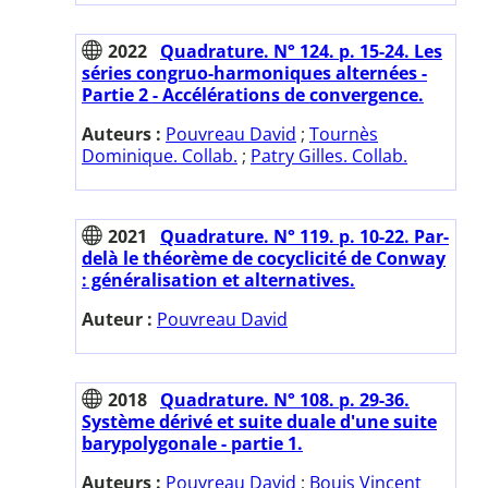
2022
Quadrature. N° 124. p. 15-24. Les
séries congruo-harmoniques alternées -
Partie 2 - Accélérations de convergence.
Auteurs :
Pouvreau David
;
Tournès
Dominique. Collab.
;
Patry Gilles. Collab.
2021
Quadrature. N° 119. p. 10-22. Par-
delà le théorème de cocyclicité de Conway
: généralisation et alternatives.
Auteur :
Pouvreau David
2018
Quadrature. N° 108. p. 29-36.
Système dérivé et suite duale d'une suite
barypolygonale - partie 1.
Auteurs :
Pouvreau David
;
Bouis Vincent