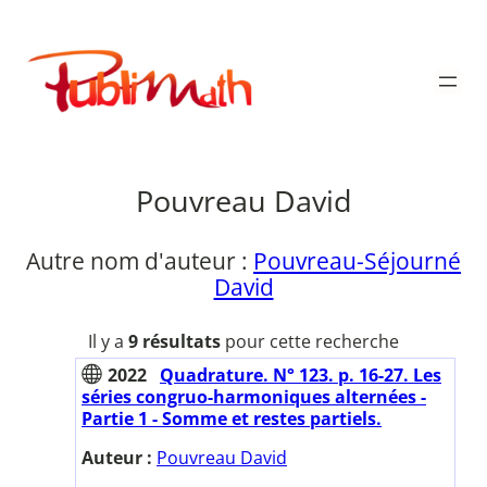
Aller
au
Publimath
contenu
Pouvreau David
Autre nom d'auteur :
Pouvreau-Séjourné
David
Il y a
9 résultats
pour cette recherche
2022
Quadrature. N° 123. p. 16-27. Les
séries congruo-harmoniques alternées -
Partie 1 - Somme et restes partiels.
Auteur :
Pouvreau David