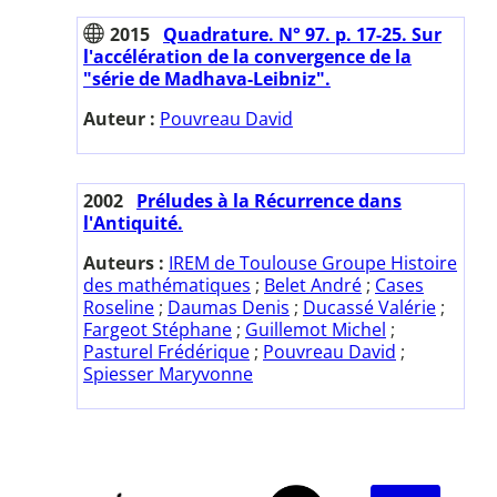
2015
Quadrature. N° 97. p. 17-25. Sur
l'accélération de la convergence de la
"série de Madhava-Leibniz".
Auteur :
Pouvreau David
2002
Préludes à la Récurrence dans
l'Antiquité.
Auteurs :
IREM de Toulouse Groupe Histoire
des mathématiques
;
Belet André
;
Cases
Roseline
;
Daumas Denis
;
Ducassé Valérie
;
Fargeot Stéphane
;
Guillemot Michel
;
Pasturel Frédérique
;
Pouvreau David
;
Spiesser Maryvonne