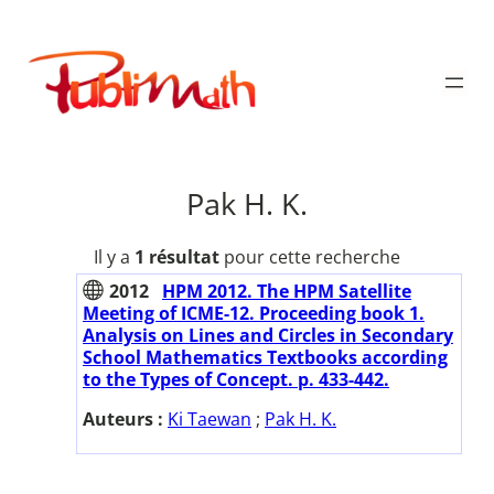
Aller
au
Publimath
contenu
Pak H. K.
Il y a
1 résultat
pour cette recherche
2012
HPM 2012. The HPM Satellite
Meeting of ICME-12. Proceeding book 1.
Analysis on Lines and Circles in Secondary
School Mathematics Textbooks according
to the Types of Concept. p. 433-442.
Auteurs :
Ki Taewan
;
Pak H. K.