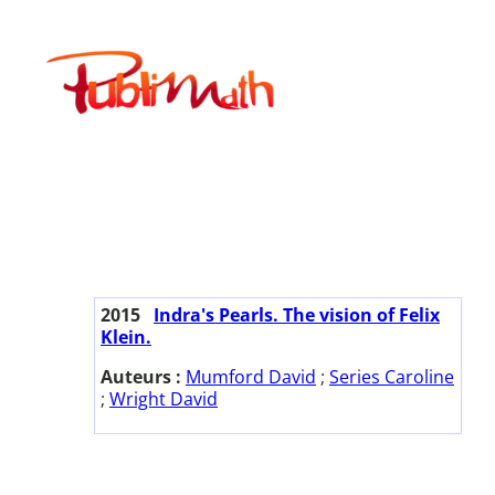
Aller
au
Publimath
contenu
2015
Indra's Pearls. The vision of Felix
Klein.
Auteurs :
Mumford David
;
Series Caroline
;
Wright David