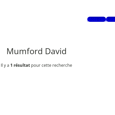
Mots-clés
Aute
Mumford David
Il y a
1 résultat
pour cette recherche