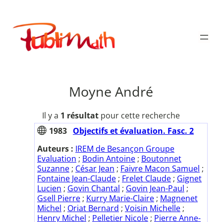
Aller
au
Publimath
contenu
Moyne André
Il y a
1 résultat
pour cette recherche
1983
Objectifs et évaluation. Fasc. 2
Auteurs :
IREM de Besançon Groupe
Evaluation
;
Bodin Antoine
;
Boutonnet
Suzanne
;
César Jean
;
Faivre Macon Samuel
;
Fontaine Jean-Claude
;
Frelet Claude
;
Gignet
Lucien
;
Govin Chantal
;
Govin Jean-Paul
;
Gsell Pierre
;
Kurry Marie-Claire
;
Magnenet
Michel
;
Oriat Bernard
;
Voisin Michelle
;
Henry Michel
;
Pelletier Nicole
;
Pierre Anne-