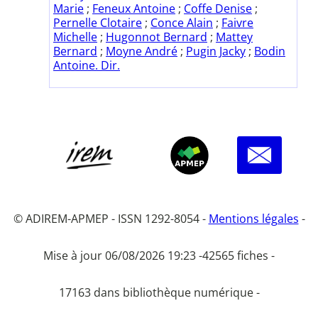
Marie
;
Feneux Antoine
;
Coffe Denise
;
Pernelle Clotaire
;
Conce Alain
;
Faivre
Michelle
;
Hugonnot Bernard
;
Mattey
Bernard
;
Moyne André
;
Pugin Jacky
;
Bodin
Antoine. Dir.
© ADIREM-APMEP - ISSN 1292-8054 -
Mentions légales
-
Mise à jour 06/08/2026 19:23 -
42565 fiches -
17163 dans bibliothèque numérique -